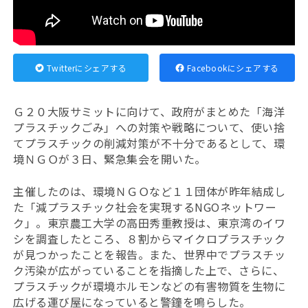
Twitterにシェアする
Facebookにシェアする
Ｇ２０大阪サミットに向けて、政府がまとめた「海洋
プラスチックごみ」への対策や戦略について、使い捨
てプラスチックの削減対策が不十分であるとして、環
境ＮＧＯが３日、緊急集会を開いた。
主催したのは、環境ＮＧＯなど１１団体が昨年結成し
た「減プラスチック社会を実現するNGOネットワー
ク」。東京農工大学の高田秀重教授は、東京湾のイワ
シを調査したところ、８割からマイクロプラスチック
が見つかったことを報告。また、世界中でプラスチッ
ク汚染が広がっていることを指摘した上で、さらに、
プラスチックが環境ホルモンなどの有害物質を生物に
広げる運び屋になっていると警鐘を鳴らした。