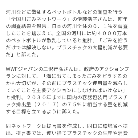
河川などに散乱するペットボトルなどの調査を行う
「全国川ごみネットワーク」の伊藤浩子さんは、昨年
の調査結果を報告。日本の河川全体の０．１％を調査
したことを踏まえて、全国の河川には約４０００万本
のペットボトルが散乱していると推計。「ごみを拾う
だけでは解決しない。プラスチックの大幅削減が必要
だ」と訴えた。
WWFジャパンの三沢行弘さんは、政府のアクションプ
ランに対して、「海に出てしまったごみをどうするの
かも大切だが、その前にプラスチック使用量を減らし
ていくことを主要アクションにしなければいけない」
と批判。２０３０年までに国内の容器包装用プラスチ
ック排出量（２０１７）の７５％に相当する量を削減
する目標を立てるように訴えた。
同ネットワークは提言書を作成し、同日に環境省へ提
出。提言書では、使い捨てプラスチックの生産や消費