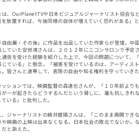
は、OurPlanetTVや日本ビジュアルジャーナリスト協会
例を放置すれば、今後同様の自体が増えていく恐れがある」
不自由展・その後」に作品を出品していた作家らが登壇。中
品していた安世鴻さんは、２０１２年にニコンサロンで予定
止通告を受けた経験を紹介した上で、今回の問題について、
感じている」と懸念。「被害を受けているのは、アーティス
る。皆さんと連帯して、表現の自由や知る権利を守っていき
カッションでは、映画監督の森達也さんが、「１０年前より
万が一が起きたらどうするんだという脅しに、誰も抗しきれ
している」と批判した。
人、ジャーナリストの綿井健陽さんは、「このまま再開でき
示や映画の上映は出来なくなる。日本社会の敗北でないか。
」だと訴えた。