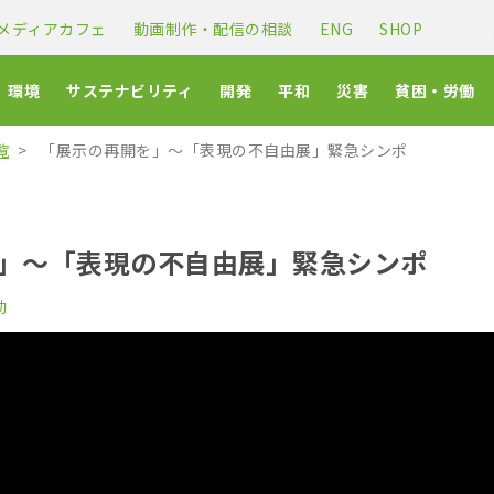
メディアカフェ
動画制作・配信の相談
ENG
SHOP
環境
サステナビリティ
開発
平和
災害
貧困・労働
覧
「展示の再開を」〜「表現の不自由展」緊急シンポ
」〜「表現の不自由展」緊急シンポ
動