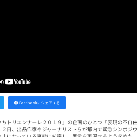
Facebookにシェアする
いちトリエンナーレ２０１９」の企画のひとつ「表現の不自
２２日、出品作家やジャーナリストらが都内で緊急シンポジ
中止になっている事態に抗議し、展示を再開するよう求めた