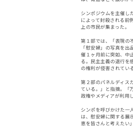
シンポジウムを主催した
によって封殺される前
上の市民が集まった。
第１部では、「表現の
「慰安婦」の写真を出
催１ヶ月前に突如、中
る。民主主義の退行を
の権利が侵害されてい
第２部のパネルディス
ている。」と指摘。「
政権やメディアが利用
シンポを呼びかけた一
は、慰安婦に関する展
恵を皆さんと考えたい