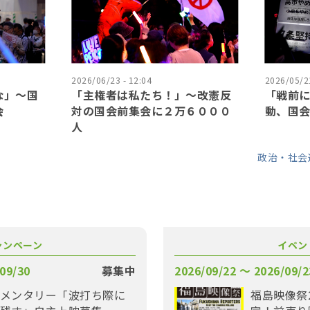
2026/06/23 - 12:04
2026/05/21
な」〜国
「主権者は私たち！」〜改憲反
「戦前
会
対の国会前集会に２万６０００
動、国
人
政治・社会
ャンペーン
イベン
09/30
募集中
2026/09/22 〜 2026/09/2
メンタリー「波打ち際に
福島映像祭