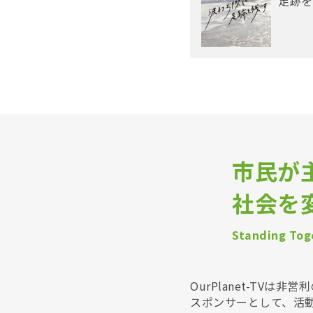
足跡を
市民が
社会を
Standing Toge
OurPlanet-T
スポンサーとして、活