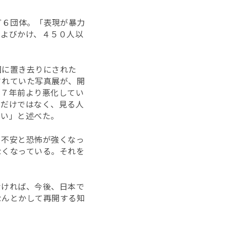
など６団体。「表現が暴力
とよびかけ、４５０人以
国に置き去りにされた
されていた写真展が、開
「７年前より悪化してい
トだけではなく、見る人
たい」と述べた。
も不安と恐怖が強くなっ
なくなっている。それを
なければ、今後、日本で
なんとかして再開する知