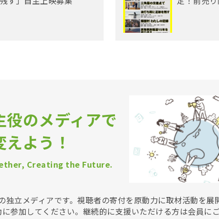
残す」自主上映募集
定！前売り
主役のメディアで
変えよう！
ther, Creating the Future.
Vは非営利の独立メディアです。視聴者の寄付を原動力に取材活動を
動に参加してください。継続的に支援いただける方は会員に