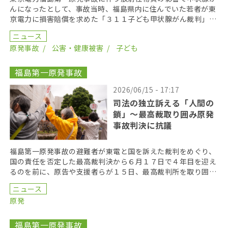
んになったとして、事故当時、福島県内に住んでいた若者が東
京電力に損害賠償を求めた「３１１子ども甲状腺がん裁判」の
第１８回口頭弁論が２０２６年６月１７日に開かれた。裁 […]
ニュース
原発事故
公害・健康被害
子ども
福島第一原発事故
2026/06/15 - 17:17
司法の独立訴える「人間の
鎖」〜最高裁取り囲み原発
事故判決に抗議
福島第一原発事故の避難者が東電と国を訴えた裁判をめぐり、
国の責任を否定した最高裁判決から６月１７日で４年目を迎え
るのを前に、原告や支援者らが１５日、最高裁判所を取り囲む
「人間の鎖」を行い、司法の独立を訴えた。 呼びかけた […]
ニュース
原発
福島第一原発事故