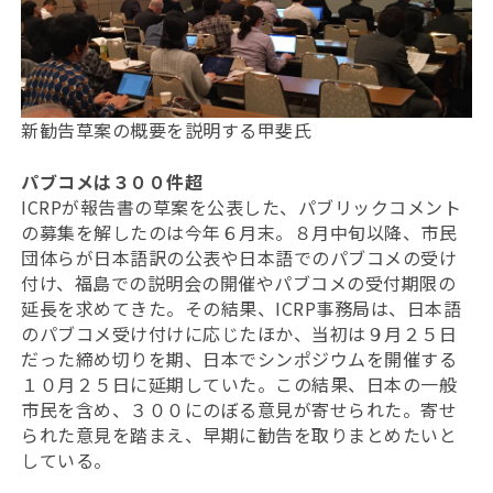
新勧告草案の概要を説明する甲斐氏
パブコメは３００件超
ICRPが報告書の草案を公表した、パブリックコメント
の募集を解したのは今年６月末。８月中旬以降、市民
団体らが日本語訳の公表や日本語でのパブコメの受け
付け、福島での説明会の開催やパブコメの受付期限の
延長を求めてきた。その結果、ICRP事務局は、日本語
のパブコメ受け付けに応じたほか、当初は９月２５日
だった締め切りを期、日本でシンポジウムを開催する
１０月２５日に延期していた。この結果、日本の一般
市民を含め、３００にのぼる意見が寄せられた。寄せ
られた意見を踏まえ、早期に勧告を取りまとめたいと
している。