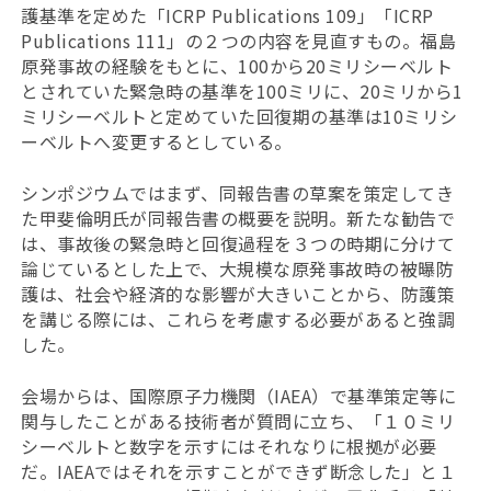
護基準を定めた「ICRP Publications 109」「ICRP
Publications 111」の２つの内容を見直すもの。福島
原発事故の経験をもとに、100から20ミリシーベルト
とされていた緊急時の基準を100ミリに、20ミリから1
ミリシーベルトと定めていた回復期の基準は10ミリシ
ーベルトへ変更するとしている。
シンポジウムではまず、同報告書の草案を策定してき
た甲斐倫明氏が同報告書の概要を説明。新たな勧告で
は、事故後の緊急時と回復過程を３つの時期に分けて
論じているとした上で、大規模な原発事故時の被曝防
護は、社会や経済的な影響が大きいことから、防護策
を講じる際には、これらを考慮する必要があると強調
した。
会場からは、国際原子力機関（IAEA）で基準策定等に
関与したことがある技術者が質問に立ち、「１０ミリ
シーベルトと数字を示すにはそれなりに根拠が必要
だ。IAEAではそれを示すことができず断念した」と１