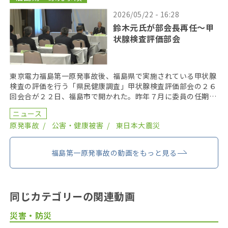
2026/05/22 - 16:28
鈴木元氏が部会長再任〜甲
状腺検査評価部会
東京電力福島第一原発事故後、福島県で実施されている甲状腺
検査の評価を行う「県民健康調査」甲状腺検査評価部会の２６
回会合が２２日、福島市で開かれた。昨年７月に委員の任期を
終え、委員が改選されてから初の開催となり、鈴木元保内 […]
ニュース
原発事故
公害・健康被害
東日本大震災
福島第一原発事故の動画をもっと見る
同じカテゴリーの関連動画
災害・防災