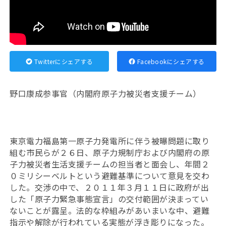
Twitterにシェアする
Facebookにシェアする
野口康成参事官（内閣府原子力被災者支援チーム）
東京電力福島第一原子力発電所に伴う被曝問題に取り
組む市民らが２６日、原子力規制庁および内閣府の原
子力被災者生活支援チームの担当者と面会し、年間２
０ミリシーベルトという避難基準について意見を交わ
した。交渉の中で、２０１１年３月１１日に政府が出
した「原子力緊急事態宣言」の交付範囲が決まってい
ないことが露呈。法的な枠組みがあいまいな中、避難
指示や解除が行われている実態が浮き彫りになった。