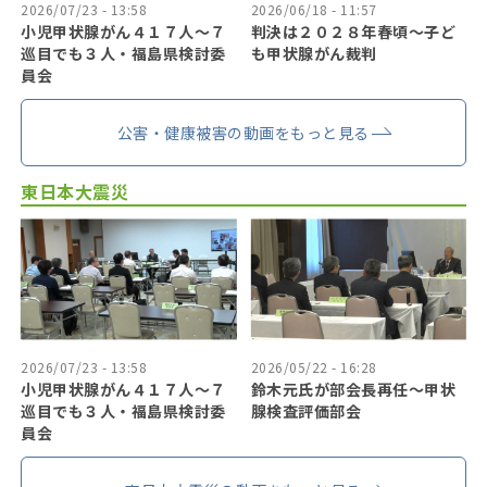
2026/07/23 - 13:58
2026/06/18 - 11:57
小児甲状腺がん４１７人〜７
判決は２０２８年春頃〜子ど
巡目でも３人・福島県検討委
も甲状腺がん裁判
員会
公害・健康被害の動画をもっと見る
東日本大震災
2026/07/23 - 13:58
2026/05/22 - 16:28
小児甲状腺がん４１７人〜７
鈴木元氏が部会長再任〜甲状
巡目でも３人・福島県検討委
腺検査評価部会
員会