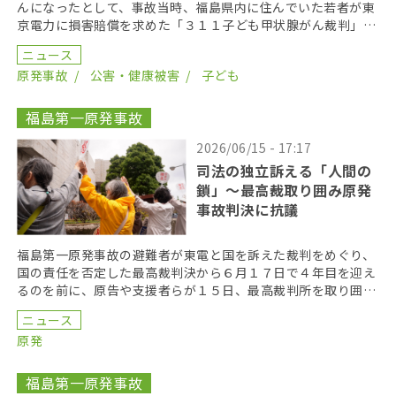
んになったとして、事故当時、福島県内に住んでいた若者が東
京電力に損害賠償を求めた「３１１子ども甲状腺がん裁判」の
第１８回口頭弁論が２０２６年６月１７日に開かれた。裁 […]
ニュース
原発事故
公害・健康被害
子ども
福島第一原発事故
2026/06/15 - 17:17
司法の独立訴える「人間の
鎖」〜最高裁取り囲み原発
事故判決に抗議
福島第一原発事故の避難者が東電と国を訴えた裁判をめぐり、
国の責任を否定した最高裁判決から６月１７日で４年目を迎え
るのを前に、原告や支援者らが１５日、最高裁判所を取り囲む
「人間の鎖」を行い、司法の独立を訴えた。 呼びかけた […]
ニュース
原発
福島第一原発事故