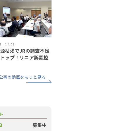
 - 14:08
源枯渇でJRの調査不足
ストップ！リニア訴訟控
公害の動画をもっと見る
ト
3
募集中