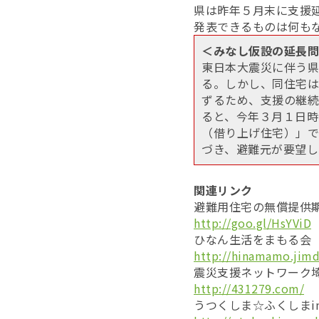
県は昨年５月末に支援
発表できるものは何も
＜みなし仮設の延長問
東日本大震災に伴う県
る。しかし、同住宅は
ずるため、支援の継続
ると、今年３月１日時
（借り上げ住宅）」で
づき、避難元が要望し
関連リンク
避難用住宅の無償提供
http://goo.gl/HsYViD
ひなん生活をまもる会
http://hinamamo.jim
震災支援ネットワーク
http://431279.com/
うつくしま☆ふくしまi