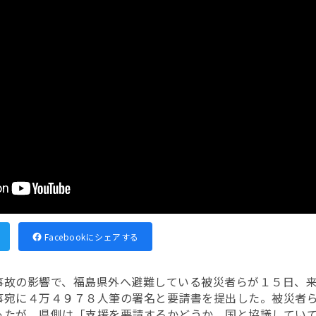
Facebookにシェアする
事故の影響で、福島県外へ避難している被災者らが１５日、
事宛に４万４９７８人筆の署名と要請書を提出した。被災者
ったが、県側は「支援を要請するかどうか、国と協議してい