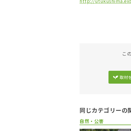
http://utukushima.exb
こ
取材
同じカテゴリーの
自然・公害