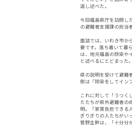
返し述べた。
今回福島県庁を訪問し
の避難者支援課の担当
面談では、いわき市か
要です。落ち着いて暮
は、地元福島の除染や
と述べるにとどまった
県の説明を受けて避難
側は「除染をしてイン
これに対して「うつく
たたちが県外避難者の
明。「家賃負担できる
ぎりぎりの人たちがい
菅野主幹は、「十分分