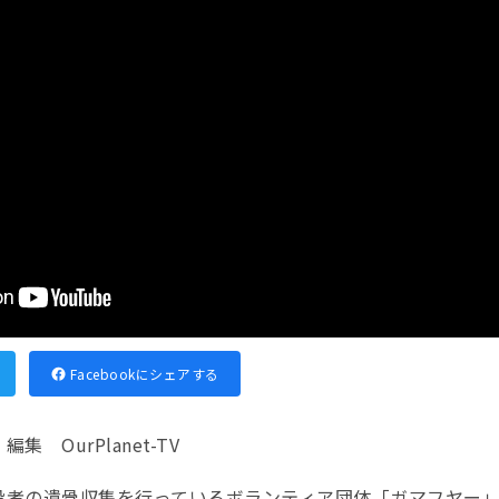
Facebookにシェアする
 OurPlanet-TV
没者の遺骨収集を行っているボランティア団体「ガマフヤー