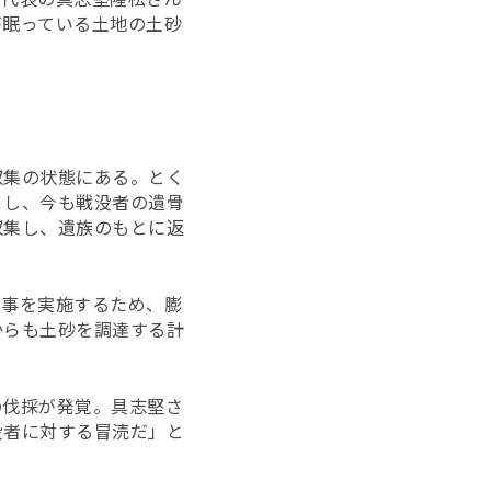
が眠っている土地の土砂
収集の状態にある。とく
とし、今も戦没者の遺骨
収集し、遺族のもとに返
工事を実施するため、膨
からも土砂を調達する計
の伐採が発覚。具志堅さ
没者に対する冒涜だ」と