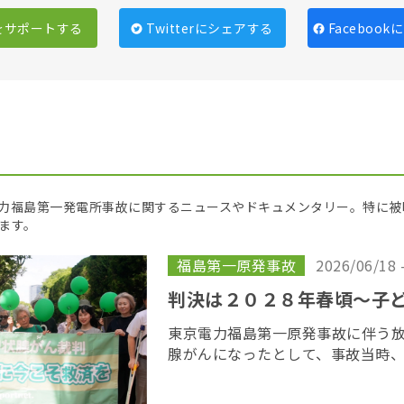
をサポートする
Twitterにシェアする
Faceboo
京電力福島第一発電所事故に関するニュースやドキュメンタリー。特に
ます。
福島第一原発事故
2026/06/18 
判決は２０２８年春頃〜子
東京電力福島第一原発事故に伴う
腺がんになったとして、事故当時
若者が東京電力に損害賠償を求め
がん裁判」の第１８回口頭弁論が