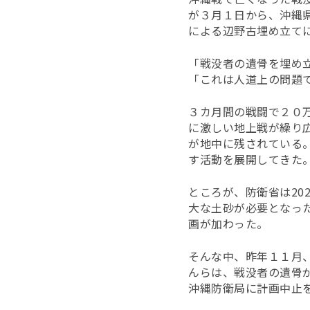
が３月１日から、沖縄
による辺野古埋め立て
「戦没者の遺骨を埋め
「これは人道上の問題
３カ月間の戦闘で２０
に激しい地上戦が繰り
が地中に残されている
す活動を展開してきた
ところが、防衛省は20
大な土砂が必要となっ
画が加わった。
そんな中、昨年１１月
んらは、戦没者の遺骨
沖縄防衛局に計画中止