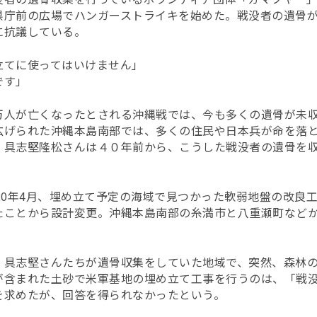
県庁前の広場でハンガーストライキを始めた。戦没者の遺骨
に抗議している。
立てに使ってはいけません」
です」
万人が亡くなったとされる沖縄戦では、今も多くの遺骨が未
広げられた沖縄本島南部では、多くの住民や日本兵が命を落
。具志堅隆松さんは４０年前から、こうした戦没者の遺骨を
。
20年4月、埋め立て予定の海域で見つかった軟弱地盤の改良
たことから設計変更。沖縄本島南部の糸満市と八重瀬町など
、具志堅さんたちが遺骨収集をしていた地域で、突然、森林
が含まれた土砂で米軍基地の埋め立て工事を行うのは、「戦
を求めたが、回答を得られなかったという。