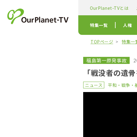
OurPlanet-TVとは
特集一覧
人権
TOPページ
特集一
福島第一原発事故
2
「戦没者の遺骨
ニュース
平和・戦争・