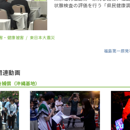
状腺検査の評価を行う「県民健康
会の２６回会合が２２日、福島市
委員の任期を終え、委員が改選さ
り、鈴木元保内 […]
害・健康被害
東日本大震災
福島第一原発
関連動画
後補償（沖縄基地）