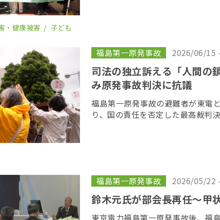
開かれた。裁 […]
害・健康被害
子ども
福島第一原発事故
2026/06/15 
司法の独立訴える「人間の
み原発事故判決に抗議
福島第一原発事故の避難者が東電
り、国の責任を否定した最高裁判
目を迎えるのを前に、原告や支援
所を取り囲む「人間の鎖」を行い
呼びかけた […]
福島第一原発事故
2026/05/22 
鈴木元氏が部会長再任〜甲
東京電力福島第一原発事故後、福