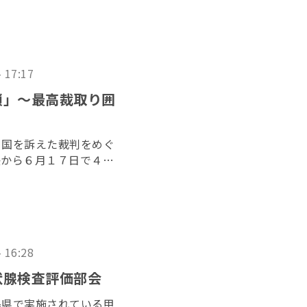
- 17:17
鎖」〜最高裁取り囲
と国を訴えた裁判をめぐ
決から６月１７日で４年
者らが１５日、最高裁判
、司法の独立を訴えた。
- 16:28
状腺検査評価部会
島県で実施されている甲