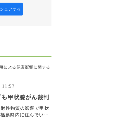
kにシェアする
被曝による健康影響に関する
- 11:57
ども甲状腺がん裁判
放射性物質の影響で甲状
、福島県内に住んでいた
た「３１１子ども甲状腺
２０２６年６月１７日に