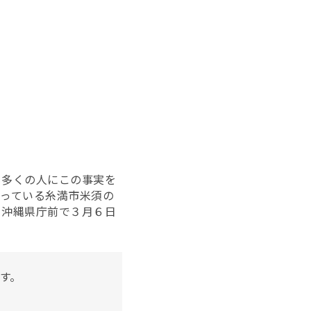
も多くの人にこの事実を
っている糸満市米須の
、沖縄県庁前で３月６日
す。