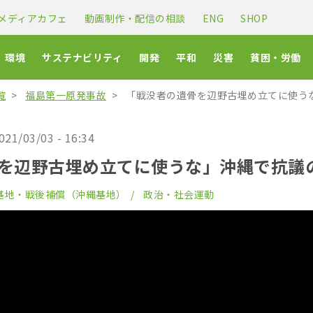
メディアカフェ
動画制作・配信の相談
ENG
SHOP
環境
サステナビリティ
開発
平和
災害
貧困・労働
覧
福島第一原発事故
「戦没者の遺骨を辺野古埋め立てに使う
021/03/03 - 16:34
を辺野古埋め立てに使うな」沖縄で抗議
基地・戦後補償（沖縄基地）
政治・社会運動