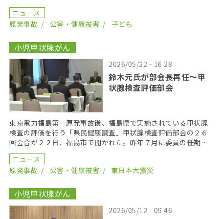
第１８回口頭弁論が２０２６年６月１７日に開かれた。裁 […]
ニュース
原発事故
公害・健康被害
子ども
小児甲状腺がん
2026/05/22 - 16:28
鈴木元氏が部会長再任〜甲
状腺検査評価部会
東京電力福島第一原発事故後、福島県で実施されている甲状腺
検査の評価を行う「県民健康調査」甲状腺検査評価部会の２６
回会合が２２日、福島市で開かれた。昨年７月に委員の任期を
終え、委員が改選されてから初の開催となり、鈴木元保内 […]
ニュース
原発事故
公害・健康被害
東日本大震災
小児甲状腺がん
2026/05/12 - 09:46