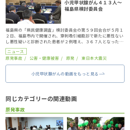
小児甲状腺がん４１３人〜
福島県検討委員会
福島県の「県民健康調査」検討委員会の第５９回会合が５月１
２日、福島市内で開催され、穿刺吸引細胞診で新たに悪性ない
し悪性疑いと診断された患者が２例増え、３６７人となった。
２０１９年までにがん登録で把握された集計外の患者４７ […]
ニュース
原発事故
公害・健康被害
原発
東日本大震災
小児甲状腺がんの動画をもっと見る
同じカテゴリーの関連動画
原発事故