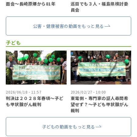
面会～長崎原爆から81年
巡目でも３人・福島県検討委
員会
公害・健康被害の動画をもっと見る
子ども
2026/06/18 - 11:57
2026/02/27 - 10:00
判決は２０２８年春頃〜子ど
東電側・専門家の証人尋問希
も甲状腺がん裁判
望せず？〜子ども甲状腺がん
裁判
子どもの動画をもっと見る