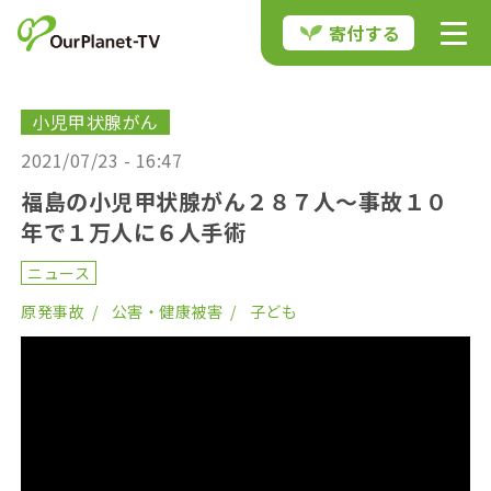
寄付する
小児甲状腺がん
2021/07/23 - 16:47
福島の小児甲状腺がん２８７人〜事故１０
年で１万人に６人手術
ニュース
原発事故
公害・健康被害
子ども