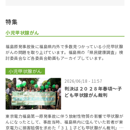
特集
小児甲状腺がん
福島原発事故後に福島県内外で多数見つかっている小児甲状腺
がんの問題を取り上げています。福島県の「県民健康調査」検
討委員会など各委員会動画もアーカイブしています。
小児甲状腺がん
2026/06/18 - 11:57
判決は２０２８年春頃〜子
ども甲状腺がん裁判
東京電力福島第一原発事故に伴う放射性物質の影響で甲状腺が
んになったとして、事故当時、福島県内に住んでいた若者が東
京電力に損害賠償を求めた「３１１子ども甲状腺がん裁判」の