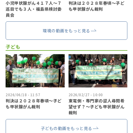
小児甲状腺がん４１７人〜７
判決は２０２８年春頃〜子ど
巡目でも３人・福島県検討委
も甲状腺がん裁判
員会
環境の動画をもっと見る
子ども
2026/06/18 - 11:57
2026/02/27 - 10:00
判決は２０２８年春頃〜子ど
東電側・専門家の証人尋問希
も甲状腺がん裁判
望せず？〜子ども甲状腺がん
裁判
子どもの動画をもっと見る