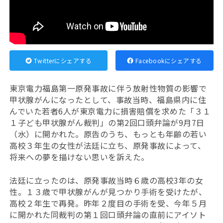
Twitterにシェアする
Facebookにシェアする
東京電力福島第一原発事故に伴う放射性物質の影響で
甲状腺がんになったとして、事故当時、福島県内に住
んでいた若者6人が東京電力に損害賠償を求めた「３１
１子ども甲状腺がん裁判」の第2回口頭弁論が9月7日
（水）に開かれた。原告のうち、もっとも年齢の若い
高校３年生の女性が法廷に立ち、原発事故によって、
将来への夢を描けない思いを訴えた。
法廷に立ったのは、原発事故当時６歳の高校3年の女
性。１３歳で甲状腺がんが見つかり手術を受けたが、
高校２年生で再発。昨年２度目の手術を受、今年５月
に開かれた同裁判の第１回口頭弁論の直前にアイソト