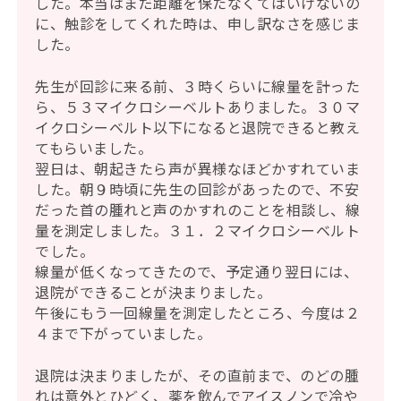
した。本当はまだ距離を保たなくてはいけないの
に、触診をしてくれた時は、申し訳なさを感じま
した。
先生が回診に来る前、３時くらいに線量を計った
ら、５３マイクロシーベルトありました。３０マ
イクロシーベルト以下になると退院できると教え
てもらいました。
翌日は、朝起きたら声が異様なほどかすれていま
した。朝９時頃に先生の回診があったので、不安
だった首の腫れと声のかすれのことを相談し、線
量を測定しました。３１．２マイクロシーベルト
でした。
線量が低くなってきたので、予定通り翌日には、
退院ができることが決まりました。
午後にもう一回線量を測定したところ、今度は２
４まで下がっていました。
退院は決まりましたが、その直前まで、のどの腫
れは意外とひどく、薬を飲んでアイスノンで冷や