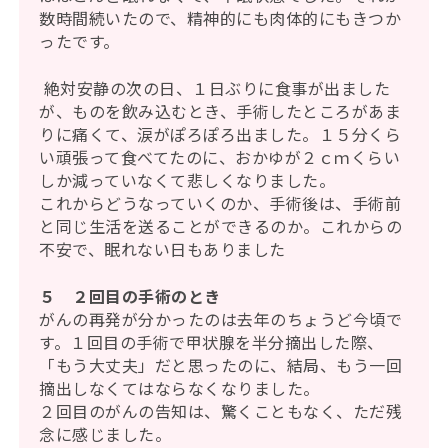
数時間続いたので、精神的にも肉体的にもきつか
ったです。
絶対安静の次の日、１日ぶりに食事が出ました
が、ものを飲み込むとき、手術したところがあま
りに痛くて、涙がぽろぽろ出ました。１５分くら
い頑張って食べてたのに、おかゆが２ｃｍくらい
しか減っていなくて悲しくなりました。
これからどうなっていくのか、手術後は、手術前
と同じ生活を送ることができるのか。これからの
不安で、眠れない日もありました
５ ２回目の手術のとき
がんの再発が分かったのは去年のちょうど今頃で
す。１回目の手術で甲状腺を半分摘出した際、
「もう大丈夫」だと思ったのに、結局、もう一回
摘出しなくてはならなくなりました。
２回目のがんの告知は、驚くこともなく、ただ残
念に感じました。