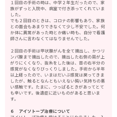
１回目の手術の時は、中学２年生だったので、家
族がずっと入院中、病室で付き添ってくれていま
した。
でも２回目のときは、コロナの影響もあり、家族
との面会もあまりできなくて少し不安でした。何
か体に異常があった時とか痛い時も、自分で看護
師さんに言わなくてはなりませんでした。
２回目の手術は甲状腺がんを全て摘出し、かつリ
ンパ腺まで摘出したので、摘出した右側の肩が上
がりにくくなり、抜糸をした後は、首の右半分の
感覚がなくなりびっくりしました。手術から半年
以上経ったので、いまはだいぶ感覚は戻ってきま
したが、触るとなんともいえない鈍い気持ちの悪
い感触です。たまに、つっぱるときがあってとて
も辛いです。後遺症に近いものがあると思いま
す。
６ アイソトープ治療について