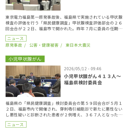
東京電力福島第一原発事故後、福島県で実施されている甲状腺
検査の評価を行う「県民健康調査」甲状腺検査評価部会の２６
回会合が２２日、福島市で開かれた。昨年７月に委員の任期を
終え、委員が改選されてから初の開催となり、鈴木元保内 […]
ニュース
原発事故
公害・健康被害
東日本大震災
小児甲状腺がん
2026/05/12 - 09:46
小児甲状腺がん４１３人〜
福島県検討委員会
福島県の「県民健康調査」検討委員会の第５９回会合が５月１
２日、福島市内で開催され、穿刺吸引細胞診で新たに悪性ない
し悪性疑いと診断された患者が２例増え、３６７人となった。
２０１９年までにがん登録で把握された集計外の患者４７ […]
ニュース