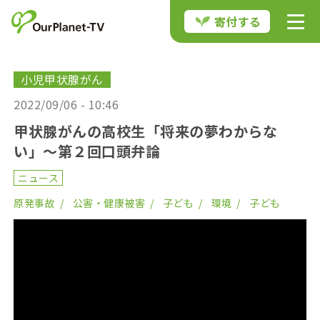
寄付する
小児甲状腺がん
2022/09/06 - 10:46
甲状腺がんの高校生「将来の夢わからな
い」〜第２回口頭弁論
ニュース
原発事故
公害・健康被害
子ども
環境
子ども