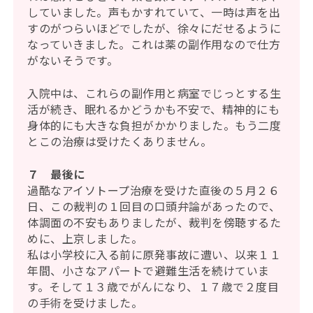
していました。声もかすれていて、一時は声を出
すのがつらいほどでしたが、徐々にだせるように
なっていきました。これは薬の副作用なので仕方
がないそうです。
入院中は、これらの副作用と病室でじっとする生
活が続き、眠れるかどうかも不安で、精神的にも
身体的にも大きな負担がかかりました。もう二度
とこの治療は受けたくありません。
７ 最後に
過酷なアイソトープ治療を受けた直後の５月２６
日、この裁判の１回目の口頭弁論があったので、
体調面の不安もありましたが、裁判を傍聴するた
めに、上京しました。
私は小学校に入る前に原発事故に遭い、以来１１
年間、小さなアパートで避難生活を続けていま
す。そして１３歳でがんになり、１７歳で２度目
の手術を受けました。