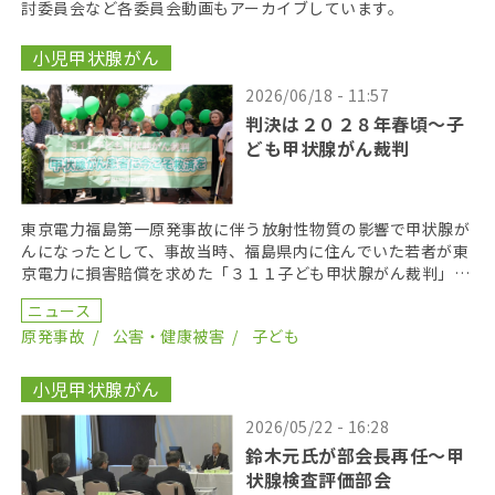
討委員会など各委員会動画もアーカイブしています。
小児甲状腺がん
2026/06/18 - 11:57
判決は２０２８年春頃〜子
ども甲状腺がん裁判
東京電力福島第一原発事故に伴う放射性物質の影響で甲状腺が
んになったとして、事故当時、福島県内に住んでいた若者が東
京電力に損害賠償を求めた「３１１子ども甲状腺がん裁判」の
第１８回口頭弁論が２０２６年６月１７日に開かれた。裁 […]
ニュース
原発事故
公害・健康被害
子ども
小児甲状腺がん
2026/05/22 - 16:28
鈴木元氏が部会長再任〜甲
状腺検査評価部会