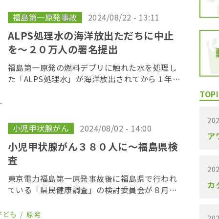
求められていた原告は全部で１５本の準備書面
を提出した。 […]
福島第一原発事故
2024/08/22 - 13:11
ALPS処理水の海洋放出ただちに中止
を〜２０万人の署名提出
福島第一原発の燃料デブリに触れた水を処理し
た「ALPS処理水」が海洋放出されてから１年。
原子力資料情報室や原水爆禁止日本国民会議ら
TOPI
で作る「ミライノウミ」プロジェクトのメンバ
ー
ーらが２１日、「ALPS処理水」の海洋放出を直
202
ち […]
小児甲状腺がん
2024/08/02 - 14:00
ア
小児甲状腺がん３８０人に〜福島県検
査
202
東京電力福島第一原発事故後に福島県で行われ
カ
ている「県民健康調査」の検討委員会が８月２
日、福島市内で開かれ、６巡目の検査結果が新
たに発表された。この結果、新たに８人が甲状
子ども
原発
202