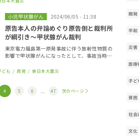
東日本大震災
（ヒューマンチェーン）」を行い、公正な判断
を求めるアク […]
開発
小児甲状腺がん
2024/06/05 - 11:38
原告本人の弁論めぐり原告側と裁判所
平和
が綱引き〜甲状腺がん裁判
災害
東京電力福島第一原発事故に伴う放射性物質の
影響で甲状腺がんになったとして、事故当時、
福島県内に住んでいた若者らが東京電力に損害
医療
賠償を求めた「311子ども甲状腺がん裁判」の
子ども
原発
東日本大震災
第１０回口頭弁論が６月１２日、東京地方裁判
子ど
所で開か […]
...
4
5
6
47
次のページ
貧困
社会
文化