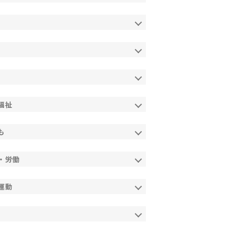
福祉
も
・労働
運動