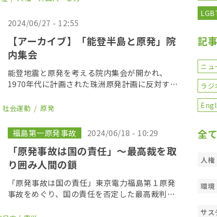
が、全国各地で起きている。 政府が２０１７
LGB
年３月をもって […]
2024/06/27 - 12:55
【アーカイブ】「能登半島と原発」院
記
内集会
ニュ
能登地震と原発を考える院内集会が開かれ、
1970年代に計画された珠洲原発計画に反対する
ラジ
住民運動でリーダー的な役割を担った塚本真如
さん、当時の住民と電力会社側との攻防を取材
Engl
・社会運動
原発
したジャーナリストの七沢潔さんが登壇した。
＊以下 […]
福島第一原発事故
2024/06/18 - 10:29
全
「原発事故は国の責任」〜最高裁を取
人権
り囲み人間の鎖
「原発事故は国の責任」東京電力福島第１原発
環境
事故をめぐり、国の責任を否定した最高裁判決
から２年を迎えた６月１７日、福島原発事故の
サス
被災者らが最高裁判所を取り囲む「人間の鎖