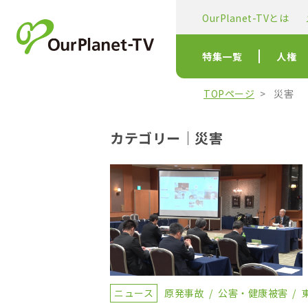
OurPlanet-TVとは
特集一覧
人権
TOPページ
災害
カテゴリー｜災害
ニュース
原発事故
公害・健康被害