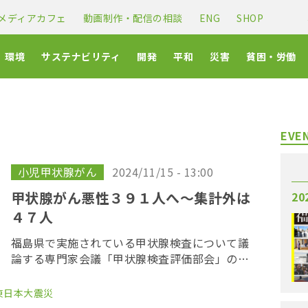
メディアカフェ
動画制作・配信の相談
ENG
SHOP
環境
サステナビリティ
開発
平和
災害
貧困・労働
EVE
小児甲状腺がん
2024/11/15 - 13:00
甲状腺がん悪性３９１人へ〜集計外は
20
４７人
福島県で実施されている甲状腺検査について議
論する専門家会議「甲状腺検査評価部会」の第
２３回会合が１１月１５日、福島市内で開かれ
た。「県民健康調査」検討委員会で公表されて
東日本大震災
いない「集計外」の患者が、新たに４例公表さ