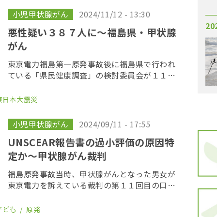
れた、甲状 […]
小児甲状腺がん
2024/11/12 - 13:30
20
悪性疑い３８７人に〜福島県・甲状腺
がん
東京電力福島第一原発事故後に福島県で行われ
ている「県民健康調査」の検討委員会が１１月
１２日、福島市内で開かれ、新たに７人が甲状
腺がんの疑いと診断された。甲状腺がんと診断
東日本大震災
されたのは３４５人となり、がん登録で把握さ
れた２０１ […]
小児甲状腺がん
2024/09/11 - 17:55
UNSCEAR報告書の過小評価の原因特
定か〜甲状腺がん裁判
福島原発事故当時、甲状腺がんとなった男女が
東京電力を訴えている裁判の第１１回目の口頭
弁論が９月１１日、東京地方裁判所で開かれ
た。裁判所から、全ての主張を出し尽くすよう
子ども
原発