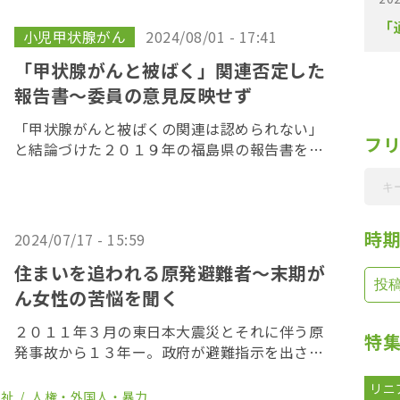
腺がんの疑いと診断され、がん登録で把握され
「
た２０１８ […]
小児甲状腺がん
2024/08/01 - 17:41
「甲状腺がんと被ばく」関連否定した
報告書〜委員の意見反映せず
「甲状腺がんと被ばくの関連は認められない」
フ
と結論づけた２０１９年の福島県の報告書をめ
ぐり、県の「県民健康調査」検討委員の一部が
この結論に根強く反対をしていたことが、
OurPlanet-TVが入手した文書で判明した。委員
の […]
時
2024/07/17 - 15:59
住まいを追われる原発避難者～末期が
ん女性の苦悩を聞く
２０１１年３月の東日本大震災とそれに伴う原
特
発事故から１３年ー。政府が避難指示を出さな
かった地域から避難したいわゆる「自主避難
リニ
者」に対し、自治体が立ち退きを求める裁判
福祉
人権・外国人・暴力