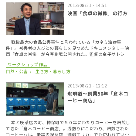
2013/08/21 - 14:51
映画「食卓の肖像」の行方
戦後最大の食品公害事件と言われている「カネミ油症事
件」。被害者の人びとの暮らしを見つめたドキュメンタリー映
画「食卓の肖像」が今春劇場公開された。監督の金子サトシさ
んは、１０年にわたり取材を続けたという。映画公開初日の
ワークショップ作品
[…]
自然・公害
生き方・暮らし方
2013/08/21 - 12:12
珈琲道〜創業50年「倉木コ
ーヒー商店」
本と喫茶店の町、神保町で５０年にわたりコーヒーを焙煎し
てきた「倉木コーヒー商店」。浅煎りにこだわり、焙煎された
コーヒー豆は、老舗の喫茶店「珈琲エリカ」でも使われてい