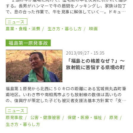
する。長男がハンマーで牛の眉間をノッキングし、家族は包丁
で、息の合った作業で、牛を見事に解体していく―。ドキュメ
ンタリー映画「ある精肉店のはなし」は、理屈ではなく […]
ニュース
農業・食糧・消費
生き方・暮らし方
映画
福島第一原発事故
2013/09/27 - 15:35
「福島との格差なぜ？」〜
放射能に苦悩する県境の町
福島第１原発から北西に５０キロの距離にある宮城県丸森町筆
甫地区。いわき市や南相馬市よりも放射線の数値は高いもの
の、復興庁が策定した子ども被災者支援法基本方針案で「支援
対象地域」から外された。原子力損害賠償紛争審査会の「自
ニュース
[…]
原発事故
公害・健康被害
保健・医療・福祉
原発
生き方・暮らし方