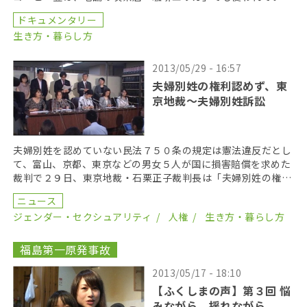
る。「倉木コーヒー商店」の三代目店主の倉木純一さんに […]
ドキュメンタリー
生き方・暮らし方
2013/05/29 - 16:57
夫婦別姓の権利認めず、東
京地裁～夫婦別姓訴訟
夫婦別姓を認めていない民法７５０条の規定は憲法違反だとし
て、富山、京都、東京などの男女５人が国に損害賠償を求めた
裁判で２９日、東京地裁・石栗正子裁判長は「夫婦別姓の権利
が憲法上保障されていない」として訴えを却下した。選択 […]
ニュース
ジェンダー・セクシュアリティ
人権
生き方・暮らし方
福島第一原発事故
2013/05/17 - 18:10
【ふくしまの声】第３回 悩
みながら、揺れながら