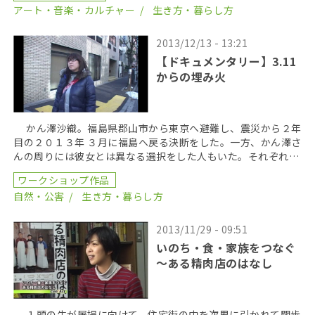
アート・音楽・カルチャー
生き方・暮らし方
2013/12/13 - 13:21
【ドキュメンタリー】3.11
からの埋み火
かん澤沙織。福島県郡山市から東京へ避難し、震災から２年
目の２０１３年 ３月に福島へ戻る決断をした。一方、かん澤さ
んの周りには彼女とは異なる選択をした人もいた。それぞれが
決意に至った２年間の気持ちの変化を追った。 […]
ワークショップ作品
自然・公害
生き方・暮らし方
2013/11/29 - 09:51
いのち・食・家族をつなぐ
～ある精肉店のはなし
１頭の牛が屠場に向けて、住宅街の中を次男に引かれて闊歩