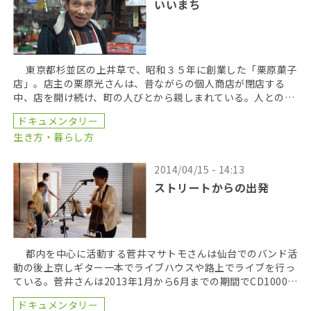
いいまち
東京都杉並区の上井草で、昭和３５年に創業した「栗原菓子
店」。店主の栗原光さんは、昔ながらの個人商店が閉店する
中、店を開け続け、町の人びとから親しまれている。人との繋
がりを大切にし「いいまちだよ」と話す栗原さんの仕事や […]
ドキュメンタリー
生き方・暮らし方
2014/04/15 - 14:13
ストリートからの出発
都内を中心に活動する菅井マサトモさんは仙台でのバンド活
動の後上京しギター一本でライブハウスや路上でライブを行っ
ている。菅井さんは2013年1月から6月までの期間でCD1000枚
を手売りし、7月にワンマンライブで完売を […]
ドキュメンタリー