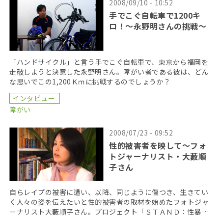
2008/09/10 - 10:52
手でこぐ自転車で1200キ
ロ！～永野明さんの挑戦～
「ハンドサイクル」と言う手でこぐ自転車で、東京から福岡を
走破しようと決意した永野明さん。障がい者である彼は、どん
な思いでこの1,200Ｋｍに挑戦するのでしょうか？
インタビュー
障がい
2008/07/23 - 09:52
性的被害者を映して～フォ
トジャーナリスト・大藪順
子さん
自らレイプの被害に遭い、以降、同じように傷つき、生きてい
く人々の姿を伝えたいと性的被害者の取材を始めたフォトジャ
ーナリスト大藪順子さん。プロジェクト「ＳＴＡＮＤ：性暴力