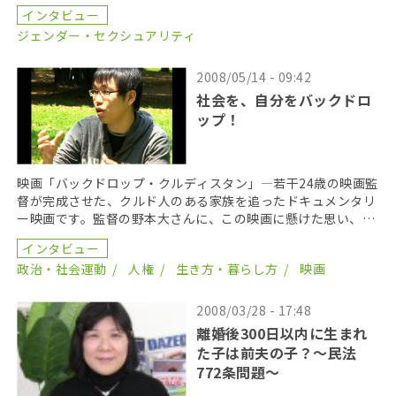
サバイバーの素顔」を通して感じたことを聞いた。
インタビュー
ジェンダー・セクシュアリティ
2008/05/14 - 09:42
社会を、自分をバックドロ
ップ！
映画「バックドロップ・クルディスタン」―若干24歳の映画監
督が完成させた、クルド人のある家族を追ったドキュメンタリ
ー映画です。監督の野本大さんに、この映画に懸けた思い、３
年間の撮影の中で感じたこと、自分自身の変化について […]
インタビュー
政治・社会運動
人権
生き方・暮らし方
映画
2008/03/28 - 17:48
離婚後300日以内に生まれ
た子は前夫の子？～民法
772条問題～