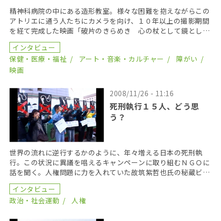
精神科病院の中にある造形教室。様々な困難を抱えながらこの
アトリエに通う人たちにカメラを向け、１０年以上の撮影期間
を経て完成した映画「破片のきらめき 心の杖として鏡とし
て」。監督の高橋愼二さんに、この映画に込めた思いを伺っ
インタビュー
[…]
保健・医療・福祉
アート・音楽・カルチャー
障がい
映画
2008/11/26 - 11:16
死刑執行１５人、どう思
う？
世界の流れに逆行するかのように、年々増える日本の死刑執
行。この状況に異議を唱えるキャンペーンに取り組むＮＧＯに
話を聞く。人権問題に力を入れていた故筑紫哲也氏の秘蔵ビデ
オあり。 ゲスト：松浦亮輔/マツウラ リョウスケ（アム […]
インタビュー
政治・社会運動
人権