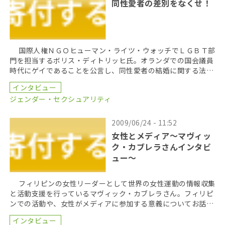
同性愛者の差別をなくせ！
国際人権ＮＧＯヒューマン・ライツ・ウォッチでＬＧＢＴ部
門を担当するボリス・ディトリッヒ氏。オランダでの国会議員
時代にゲイであることを公言し、同性愛者の結婚に関する法
案、ゲイのカップルによる養子縁組に関する法案にも携わ […]
インタビュー
ジェンダー・セクシュアリティ
2009/06/24 - 11:52
女性とメディア～マヴィッ
ク・カブレラさんインタビ
ュー～
フィリピンの女性リーダーとして世界の女性運動の情報収集
と活動支援を行っているマヴィック・カブレラさん。フィリピ
ンでの活動や、女性がメディアに参加する意義についてお話を
伺った。
インタビュー