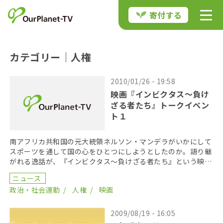
寄付する
カテゴリー｜人権
2010/01/26 - 19:58
映画『インビクタス～負け
ざる者たち』トークイベン
ト１
南アフリカ共和国の元大統領ネルソン・マンデラがいかにして
スポーツを通して国の心をひとつにしようとしたのか。語り継
がれる逸話が、『インビクタス～負けざる者たち』という映画
になりました 。公開を控え、アムネスティ・インターナ […]
ニュース
政治・社会運動
人権
映画
2009/08/19 - 16:05