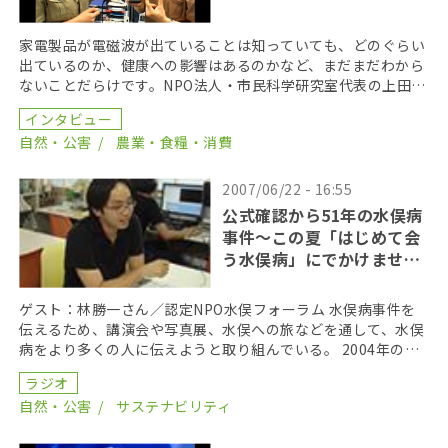
家電製品が電磁波が出ていることは知っていても、どのぐらい
出ているのか、健康への影響はあるのかなど、まだまだわから
ないことだらけです。NPO法人・市民科学研究室代表の上田昌
文（ウエダ アキフミ）さんが、 実際に計測器を使っ […]
インタビュー
自然・公害
農業・食糧・消費
2007/06/22 - 16:55
公式確認から51年の水俣病
事件～この夏「はじめて会
う水俣病」にでかけません
か～
ゲスト：林勝一さん／認定NPO水俣フォーラム 水俣病事件を
伝えるため、講演会や写真展、水俣への旅などを通して、水俣
病をより多くの人に伝えようと取り組んでいる。 2004年の最
高裁判決後、患者を取り巻く状況は変わったのだろ […]
ラジオ
自然・公害
サステナビリティ