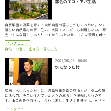
都会のエコ・アパ生活
自家菜園で野菜を育てて自給自足の暮らしがしてみたい。 体に
優しい自然素材の家に住み、太陽エネルギーも利用したい。 都
会でそんな暮らしはムリですか？ いえいえ、そんな贅沢を叶え
るアパートがちゃんとあるのです。名づけて「エコ […]
インタビュー
自然・公害
生き方・暮らし方
2007/08/08 - 00:00
水になった村
映画「水になった村」は、岐阜県揖斐郡の徳山村が、ダムの底
に沈む前、そこに住んでいた人々の暮らしを記録したもので
す。山の恵みを収穫し、素朴に楽しく生活する様子は、まさに
スローライフ。この映画はダム建設反対を叫んではいないけ
インタビュー
[…]