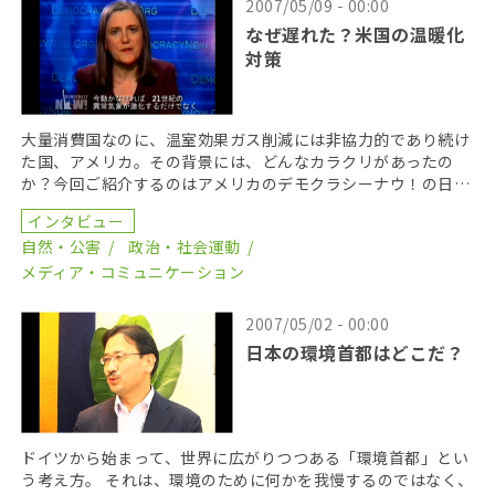
2007/05/09 - 00:00
なぜ遅れた？米国の温暖化
対策
大量消費国なのに、温室効果ガス削減には非協力的であり続け
た国、アメリカ。その背景には、どんなカラクリがあったの
か？今回ご紹介するのはアメリカのデモクラシーナウ！の日本
語版。温暖化対策が遅れた背景に、大企業や政府による巧み
インタビュー
[…]
自然・公害
政治・社会運動
メディア・コミュニケーション
2007/05/02 - 00:00
日本の環境首都はどこだ？
ドイツから始まって、世界に広がりつつある「環境首都」とい
う考え方。 それは、環境のために何かを我慢するのではなく、