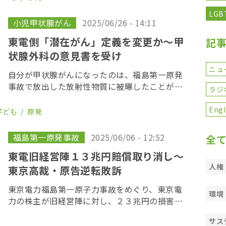
健康調査」検討委員会甲状腺検査評価部会が２
LGB
０２３年に […]
小児甲状腺がん
2025/06/26 - 14:11
東電側「潜在がん」定義を変更か〜甲
記
状腺外科の意見書を受け
ニュ
自分が甲状腺がんになったのは、福島第一原発
事故で放出した放射性物質に被曝したことが原
ラジ
因だとして、事故当時子どもだった福島県出身
の男女が東京電力を訴えている裁判の第１４回
Engl
子ども
原発
口頭弁論が６月２６日、東京地方裁判所で開か
れた。原告 […]
福島第一原発事故
2025/06/06 - 12:52
全
東電旧経営陣１３兆円賠償取り消し〜
人権
東京高裁・原告逆転敗訴
東京電力福島第一原子力事故をめぐり、東京電
環境
力の株主が旧経営陣に対し、２３兆円の損害賠
償を求めた「東電株主代表訴訟」の控訴審判決
サス
が６日、東京高等裁判所で言い渡された。木納