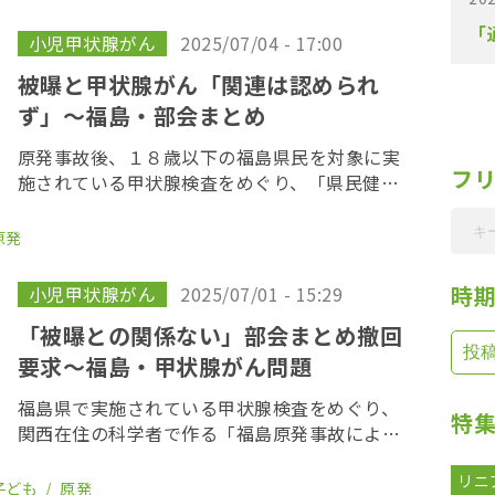
２０１９年までにがん登録で把握された集計外
の患者４７ […]
「
小児甲状腺がん
2025/07/04 - 17:00
被曝と甲状腺がん「関連は認められ
ず」〜福島・部会まとめ
原発事故後、１８歳以下の福島県民を対象に実
フ
施されている甲状腺検査をめぐり、「県民健康
調査」検討委員会の「甲状腺検査評価部会」が
４日、福島市内で開かれ、「被曝線量と甲状腺
原発
がんとの関連は認められない」とする５巡目ま
でのまとめ […]
時
小児甲状腺がん
2025/07/01 - 15:29
「被曝との関係ない」部会まとめ撤回
要求〜福島・甲状腺がん問題
福島県で実施されている甲状腺検査をめぐり、
特
関西在住の科学者で作る「福島原発事故による
甲状腺被ばくの真相を明らかにする会（明らか
リニ
にする会）」は３０日、福島県に対し、「県民
子ども
原発