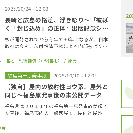
菅原明教授 […]
2025/10/24 - 12:08
20
長崎と広島の格差、浮き彫り〜『被ば
く「封じ込め」の正体』出版記念シン
ポ
核が開発されてから今年で80年になるが、日本
政府は今も、放射性降下物による内部被ばくや
低線量被ばくを軽視している。広島、長崎、そ
して米国の水爆実験により太平洋場で被ばくし
争・基地・戦後補償（沖縄基地）
原発
た船員、そして福島。それぞれの場所で内部被
ばくした […]
福島第一原発事故
2025/10/10 - 12:05
【独自】屋内の放射性ヨウ素、屋外と
同じ〜福島原発事後の未公開データ
福島県は２０１１年の福島第一原発事故が起き
た直後、福島市内の一般家屋で、屋内と屋外の
放射性核種を同時刻に計測するダストサンプリ
ング（大気中に浮遊している塵（ダスト）の採
原発