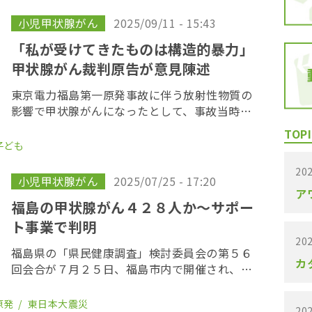
取）を実施していたことが、OurPlanet-TVの
[…]
小児甲状腺がん
2025/09/11 - 15:43
「私が受けてきたものは構造的暴力」
甲状腺がん裁判原告が意見陳述
東京電力福島第一原発事故に伴う放射性物質の
影響で甲状腺がんになったとして、事故当時、
福島県内に住んでいた若者が東京電力に損害賠
TOPI
償を求めた「３１１子ども甲状腺がん裁判」の
子ども
第１５回口頭弁論が９月１７日、東京地方裁判
202
所で開かれ […]
小児甲状腺がん
2025/07/25 - 17:20
ア
福島の甲状腺がん４２８人か〜サポー
ト事業で判明
202
福島県の「県民健康調査」検討委員会の第５６
カ
回会合が７月２５日、福島市内で開催され、穿
刺吸引細胞診で新たに悪性ないし悪性疑いと診
断された患者が４例増え、３５７人となった。
原発
東日本大震災
202