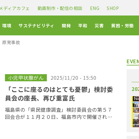
メディアカフェ
動画制作・配信の相談
ENG
SHOP
環境
サステナビリティ
開発
平和
災害
貧困・労働
原発事故
EVE
小児甲状腺がん
2025/11/20 - 15:50
「ここに座るのはとても憂鬱」検討委
20
員会の座長、再び重富氏
福島県の「県民健康調査」検討委員会の第５７
回会合が１１月２０日、福島市内で開催され、
双葉郡医師会副会長の重富秀一氏が、前期に引
き続き座長に就任した。また副座長には、甲状
腺の専門医である東北大学分子内分泌学分野の