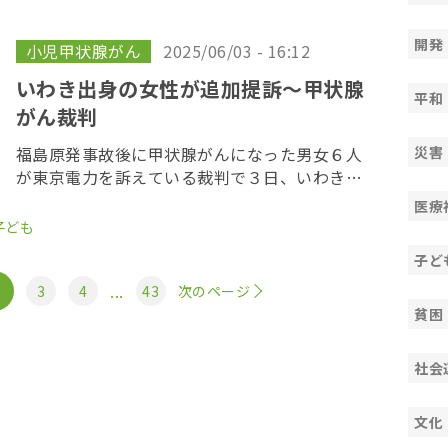
敏和裁判長は、津波の予見性を否定し、旧経営
陣に１３兆 […]
開発
小児甲状腺がん
2025/06/03 - 16:12
いわき出身の女性が追加提訴〜甲状腺
平和
がん裁判
福島原発事故後に甲状腺がんになった男女６人
災害
が東京電力を訴えている裁判で３日、いわき市
出身の２０代の女性が、新たに追加提訴した。
医療
原告は７人となった。 女性は小学校６年生の時
子ども
に原発事故に遭遇した。中学時代に受けた甲状
子ど
腺検査１ […]
...
3
4
43
次のページ
貧困
社会
文化