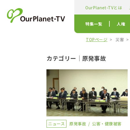
OurPlanet-TVとは
特集一覧
人権
TOPページ
災害
カテゴリー｜原発事故
ニュース
原発事故
公害・健康被害