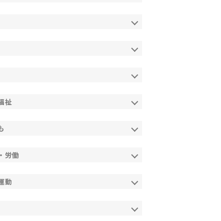
福祉
も
・労働
運動