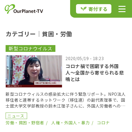
寄付する
カテゴリー｜貧困・労働
新型コロナウイルス
2020/05/19 - 18:23
コロナ禍で困窮する外国
人〜全国から寄せられる悲
鳴とは
新型コロナウィルスの感染拡大に伴う緊急リポート。NPO法人
移住者と連帯するネットワーク（移住連）の副代表理事で、国
士舘大学文学部教授の鈴木江理子さんに、外国人労働者への影
響をお聞きする。移住連では今月、定額給付金１０万円 […]
ニュース
労働・貧困・野宿者
人権・外国人・暴力
コロナ