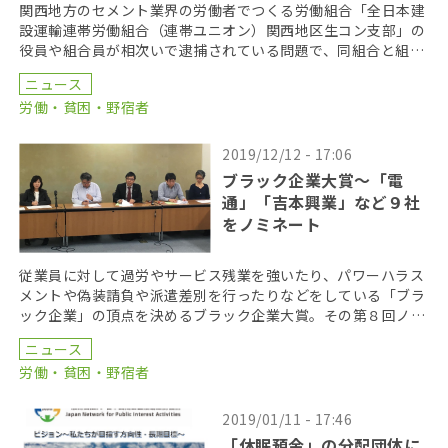
関西地方のセメント業界の労働者でつくる労働組合「全日本建
設運輸連帯労働組合（連帯ユニオン）関西地区生コン支部」の
役員や組合員が相次いで逮捕されている問題で、同組合と組合
員らは１７日、警察や検察等の逮捕や起訴は違法だとして […]
ニュース
労働・貧困・野宿者
2019/12/12 - 17:06
ブラック企業大賞～「電
通」「吉本興業」など９社
をノミネート
従業員に対して過労やサービス残業を強いたり、パワーハラス
メントや偽装請負や派遣差別を行ったりなどをしている「ブラ
ック企業」の頂点を決めるブラック企業大賞。その第８回ノミ
ネート企業に、所属タレントの「闇営業」問題と社長のパ […]
ニュース
労働・貧困・野宿者
2019/01/11 - 17:46
「休眠預金」の分配団体に