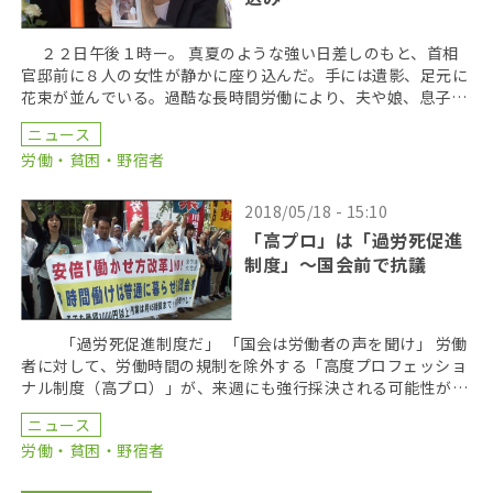
２２日午後１時ー。 真夏のような強い日差しのもと、首相
官邸前に８人の女性が静かに座り込んだ。手には遺影、足元に
花束が並んでいる。過酷な長時間労働により、夫や娘、息子た
ちを失った遺族の組織「全国過労死を考える家族の会」 […]
ニュース
労働・貧困・野宿者
2018/05/18 - 15:10
「高プロ」は「過労死促進
制度」〜国会前で抗議
「過労死促進制度だ」 「国会は労働者の声を聞け」 労働
者に対して、労働時間の規制を除外する「高度プロフェッショ
ナル制度（高プロ）」が、来週にも強行採決される可能性が指
摘される中、労働組合のメンバーが国会前で抗議の […]
ニュース
労働・貧困・野宿者