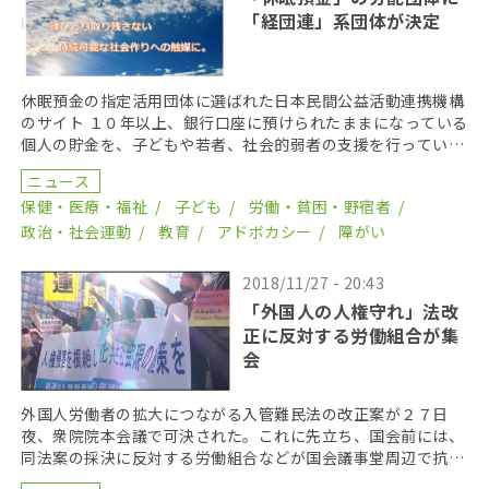
「経団連」系団体が決定
休眠預金の指定活用団体に選ばれた日本民間公益活動連携機構
のサイト １０年以上、銀行口座に預けられたままになっている
個人の貯金を、子どもや若者、社会的弱者の支援を行っている
民間団体に配分する「休眠預金法」。政府は１１日、こ […]
ニュース
保健・医療・福祉
子ども
労働・貧困・野宿者
政治・社会運動
教育
アドボカシー
障がい
2018/11/27 - 20:43
「外国人の人権守れ」法改
正に反対する労働組合が集
会
外国人労働者の拡大につながる入管難民法の改正案が２７日
夜、衆院院本会議で可決された。これに先立ち、国会前には、
同法案の採決に反対する労働組合などが国会議事堂周辺で抗議
集会を行った。 抗議集会は２７日正午すぎから行われ、労