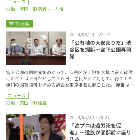
ニュース
[…]
労働・貧困・野宿者
人権
宮下公園
2018/08/10 - 22:14
「公有地の大安売りだ」渋
谷区を提訴～宮下公園再開
発
宮下公園の再開発をめぐって、渋谷区が土地を大幅に安く貸付
けたことは不当だとして１０日、住民が区に対して、約２１９
億円の損害賠償を求める訴訟を東京地裁に起こした。 原告は渋
谷区民と堀切稔仁渋谷区議会議員の２人。訴状によると […]
ニュース
労働・貧困・野宿者
2018/05/22 - 19:27
「高プロは過労死を促
進」〜遺族が官邸前に座り
込み