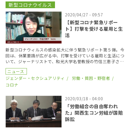
新型コロナウイルス
2020/04/27 - 09:57
【新型コロナ緊急リポー
ト】打撃を受ける雇用と生
活
新型コロナウィルスの感染拡大に伴う緊急リポート第５弾。今
回は、休業要請が広がる中、打撃を受けている雇用と生活につ
いて、ジャーナリストで、和光大学名誉教授の竹信三恵子さん
にお話を伺う。 非正規雇用の女性から全職種に影響 労 […]
ニュース
ジェンダー・セクシュアリティ
労働・貧困・野宿者
コロナ
2020/03/18 - 04:00
「労働組合の自由奪われ
た」関西生コン労組が国賠
訴訟