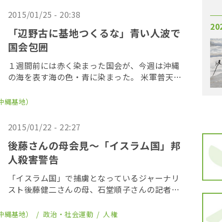
なく […]
2015/01/25 - 20:38
20
「辺野古に基地つくるな」青い人波で
国会包囲
１週間前には赤く染まった国会が、今週は沖縄
の海を表す海の色・青に染まった。 米軍普天間
飛行場の名護市辺野古移設に抗議するため、青
い上着や帽子、マフラーを身につけて国会を囲
沖縄基地）
む「ヒューマンチェーン（人間の鎖）」が２５
日、行わ […]
2015/01/22 - 22:27
後藤さんの母会見〜「イスラム国」邦
人殺害警告
「イスラム国」で捕虜となっているジャーナリ
スト後藤健二さんの母、石堂順子さんの記者会
見が１月２３日、外国人特派員協会で開催され
た。 石堂順子さんの声明 「私は石堂順子と
沖縄基地）
政治・社会運動
人権