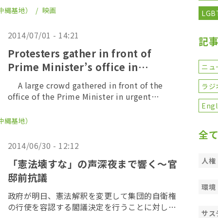
にわたり、イラクを取材し続けてきたジャーナ
沖縄基地）
映画
LGB
リストの綿井健陽さんに新作ドキュメンタリー
映画「イ […]
2014/07/01 - 14:21
記
Protesters gather in front of
Prime Minister’s office in
ニュ
opposition to reinterpretation of
A large crowd gathered in front of the
ラジ
constitution
office of the Prime Minister in urgent
Engl
protest of tomorrow’s cabinet […]
沖縄基地）
全
2014/06/30 - 12:12
人権
「憲法壊すな」の声深夜まで響く～官
邸前抗議
環境
政府が明日、憲法解釈を変更して集団的自衛権
の行使を容認する閣議決定を行うことに対し、
サス