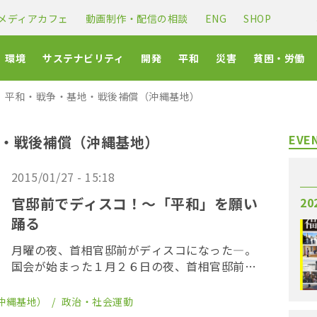
メディアカフェ
動画制作・配信の相談
ENG
SHOP
環境
サステナビリティ
開発
平和
災害
貧困・労働
平和・戦争・基地・戦後補償（沖縄基地）
EVE
・戦後補償（沖縄基地）
2015/01/27 - 15:18
官邸前でディスコ！〜「平和」を願い
20
踊る
月曜の夜、首相官邸前がディスコになった―。
国会が始まった１月２６日の夜、首相官邸前に
はＤＪブースが出現。ダンスミュージックが鳴
り響く中、約２００人が平和を願い踊った。
沖縄基地）
政治・社会運動
脱原発抗議行動で知られる官邸前。原発だけで