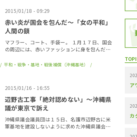
申します。ジャーナリスト後藤健二の実の母親
です。 […]
2015/01/18 - 09:29
赤い炎が国会を包んだ〜「女の平和」
人間の鎖
マフラー、コート、手袋ー。 １月１７日、国会
の周辺には、赤いファッションに身を包んだ女
性たちが続々と集まり、国会が赤一色に包まれ
TOPI
た。集団的自衛権行使容認や改憲に反対する女
平和・戦争・基地・戦後補償（沖縄基地）
性たちが、赤いファッションを身につけ国会を
202
囲む「女 […]
ア
2015/01/16 - 16:55
辺野古工事「絶対認めない」〜沖縄県
202
議が東京で訴え
カ
沖縄県議会議員団は１５日、名護市辺野古に米
軍基地を建設しないように求めた沖縄県議会の
意見書を内閣府や防衛省、外務省、米国大使館
202