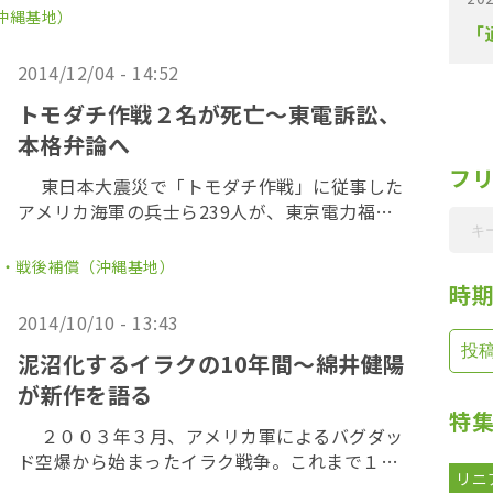
に提出した。提出後、県議らは東京・御茶ノ水
沖縄基地）
「
で報告集会を開催し、新垣清涼沖縄県議会議員
は「基地押 […]
2014/12/04 - 14:52
トモダチ作戦２名が死亡～東電訴訟、
本格弁論へ
フ
東日本大震災で「トモダチ作戦」に従事した
アメリカ海軍の兵士ら239人が、東京電力福島
第一原子力発電所事故による被ばくが原因で、
健康被害を受けているとして、東京電力を訴え
・戦後補償（沖縄基地）
ている裁判で、カリフォルニア州サンディエゴ
時
の連邦 […]
2014/10/10 - 13:43
泥沼化するイラクの10年間～綿井健陽
が新作を語る
特
２００３年３月、アメリカ軍によるバグダッ
ド空爆から始まったイラク戦争。これまで１０
リニ
万人以上のイラク人の命が奪われた。１０年間