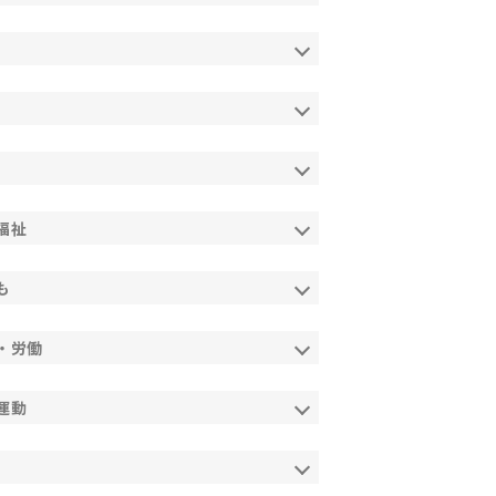
福祉
も
・労働
運動