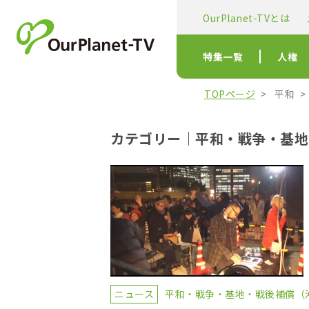
OurPlanet-TVとは
特集一覧
人権
TOPページ
平和
カテゴリー｜平和・戦争・基地
ニュース
平和・戦争・基地・戦後補償（