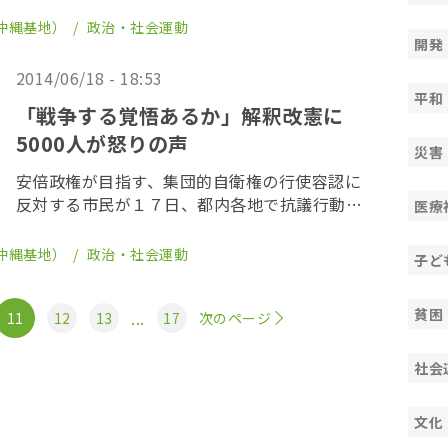
首相官邸の前では、緊急の大規模な抗議活動が
行われた。ドラムの音にあわせて、「憲法壊す
沖縄基地）
政治・社会運動
な」「戦争反対」などと訴えた。明日も同様の
開発
抗議が行わ […]
2014/06/18 - 18:53
平和
「戦争する覚悟あるか」解釈改憲に
5000人が怒りの声
災害
安倍政権が目指す、集団的自衛権の行使容認に
反対する市民が１７日、都内各地で抗議行動を
医療
行った。日比谷野外音楽堂には５０００人が集
まり、「戦争反対」「９条こわすな」と怒りの
沖縄基地）
政治・社会運動
子ど
声を上げた。集会後、国会へデモ行進を行い
「閣議決定で […]
貧困
...
11
12
13
17
次のページ
社会
文化