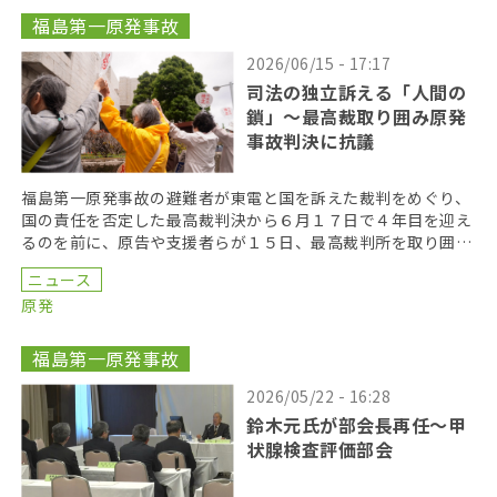
福島第一原発事故
2026/06/15 - 17:17
司法の独立訴える「人間の
鎖」〜最高裁取り囲み原発
事故判決に抗議
福島第一原発事故の避難者が東電と国を訴えた裁判をめぐり、
国の責任を否定した最高裁判決から６月１７日で４年目を迎え
るのを前に、原告や支援者らが１５日、最高裁判所を取り囲む
「人間の鎖」を行い、司法の独立を訴えた。 呼びかけた […]
ニュース
原発
福島第一原発事故
2026/05/22 - 16:28
鈴木元氏が部会長再任〜甲
状腺検査評価部会