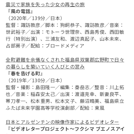
震災で家族を失った少女の再生の旅
『風の電話』
（2020年／139分／日本）
監督：諏訪敦彦／脚本：狗飼恭子、諏訪敦彦／音楽：
世武裕子／出演：モトーラ世理奈、西島秀俊、西田敏
行（特別出演）、三浦友和、渡辺真起子、山本未來、
占部房子／配給：ブロードメディア
全町避難を余儀なくされた福島県双葉郡広野町で日々
の暮らしを築いていく人びとの営み
『春を告げる町』
（2019年／130分／日本）
監督・撮影：島田隆一／編集：秦岳志／整音：川上拓
也／音楽：稲森安太己／出演：渡邉克幸、新妻良平、
帯刀孝一、松本重男、松本文子、藤沼晴美、福島県立
ふたば未来学園高等学校演劇部／配給：東風
日本とアルゼンチンの映像作家によるビデオレター
『ビデオレタープロジェクト～フクシマ ブエノスアイ