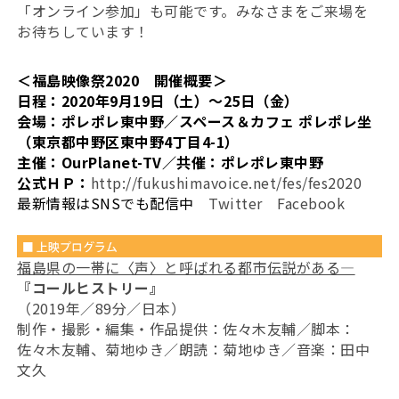
「オンライン参加」も可能です。みなさまをご来場を
お待ちしています！
＜福島映像祭2020 開催概要＞
日程：2020年9月19日（土）～25日（金）
会場：ポレポレ東中野／スペース＆カフェ ポレポレ坐
（東京都中野区東中野4丁目4-1）
主催：OurPlanet-TV／共催：ポレポレ東中野
公式ＨＰ：
http://fukushimavoice.net/fes/fes2020
最新情報はSNSでも配信中
Twitter
Facebook
福島県の一帯に〈声〉と呼ばれる都市伝説がある―
『コールヒストリー』
（2019年／89分／日本）
制作・撮影・編集・作品提供：佐々木友輔／脚本：
佐々木友輔、菊地ゆき／朗読：菊地ゆき／音楽：田中
文久