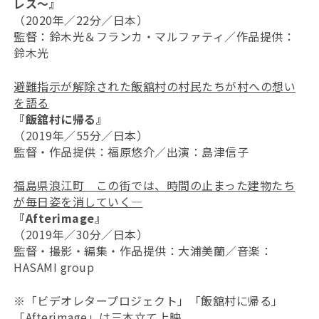
レス～』
（2020年／22分／日本）
監督：鈴木光＆フランカ・マルファティ／作品提供：
鈴木光
避難指示が解除された飯舘村の村民たちが村への想い
を語る
『飯舘村に帰る』
（2019年／55分／日本）
監督・作品提供：福原悠介／出演：島津信子
福島県浪江町 この街では、時間の止まった建物たち
が毎日姿を消していく―
『Afterimage』
（2019年／30分／日本）
監督・撮影・編集・作品提供：大浦美蘭／音楽：
HASAMI group
※「ビデオレタープロジェクト」「飯舘村に帰る」
「Afterimage」は三本立て上映