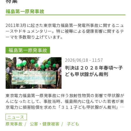
特集
福島第一原発事故
2011年3月に起きた東京電力福島第一発電所事故に関するニュ
ースやドキュメンタリー。特に被曝による健康影響に関するテ
ーマを多数取り上げています。
福島第一原発事故
2026/06/18 - 11:57
判決は２０２８年春頃〜子
ども甲状腺がん裁判
東京電力福島第一原発事故に伴う放射性物質の影響で甲状腺が
んになったとして、事故当時、福島県内に住んでいた若者が東
京電力に損害賠償を求めた「３１１子ども甲状腺がん裁判」の
第１８回口頭弁論が２０２６年６月１７日に開かれた。裁 […]
ニュース
原発事故
公害・健康被害
子ども