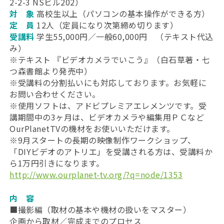
2-2-3 NSビル202）
対 象
高校生以上（パソコンの基本操作ができる方）
定 員
12人（定員になり次第締め切ります）
受講料
学生55,000円／一般60,000円 （テキスト代込
み）
※テキスト 『ビデオカメラでいこう』（白石草著・七
つ森書館より発売中）
※受講料の分割払いにも対応しております。お気軽に
お問い合わせください。
※使用ソフトは、アドビプレミアエレメンツです。受
講期間中の3ヶ月は、ビデオカメラや編集用ＰＣなど
OurPlanetTVの機材をお使いいただけます。
※9月スタートの長期の映像制作ワークショップ、
「DIYビデオのアトリエ」を受講される方は、受講料か
ら1万円引きになります。
http://www.ourplanet-tv.org/?q=node/1353
内 容
■撮影編（取材の基本や機材の扱いをマスター）
企画から取材／完成までのプロセス