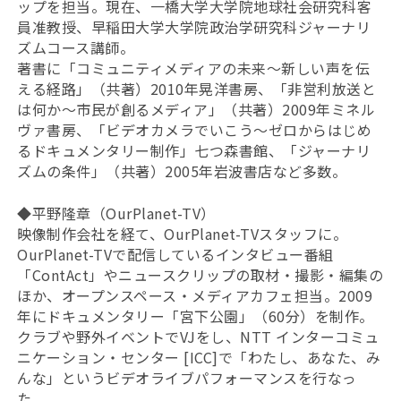
ップを担当。現在、一橋大学大学院地球社会研究科客
員准教授、早稲田大学大学院政治学研究科ジャーナリ
ズムコース講師。
著書に「コミュニティメディアの未来～新しい声を伝
える経路」（共著）2010年晃洋書房、「非営利放送と
は何か～市民が創るメディア」（共著）2009年ミネル
ヴァ書房、「ビデオカメラでいこう～ゼロからはじめ
るドキュメンタリー制作」七つ森書館、「ジャーナリ
ズムの条件」（共著）2005年岩波書店など多数。
◆平野隆章（OurPlanet-TV）
映像制作会社を経て、OurPlanet-TVスタッフに。
OurPlanet-TVで配信しているインタビュー番組
「ContAct」やニュースクリップの取材・撮影・編集の
ほか、オープンスペース・メディアカフェ担当。2009
年にドキュメンタリー「宮下公園」（60分）を制作。
クラブや野外イベントでVJをし、NTT インターコミュ
ニケーション・センター [ICC]で「わたし、あなた、み
んな」というビデオライブパフォーマンスを行なっ
た。