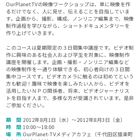
OurPlanetTVの映像ワークショップは、単に映像を作
るだけでなく、人に見せ、伝えることを目指していま
す。企画から、撮影、構成、ノンリニア編集まで、映像
制作過程を学びながら、ショートドキュメンタリーを
作り上げていきます。
このコースは夏期限定の３日間集中講座です。ビデオ制
作に興味のある社会人および学生を対象に、映像制作
講座を開催します。企画・撮影・ノンリニア編集など
の映像制作を一通り体験できる、初心者向けの３日間
集中コースです。ビデオカメラに触るのは初めてという
方も歓迎！趣味で映像を楽しみたい人から、ビデオを
活用したいＮＰＯ関係者、将来、ビデオジャーナリス
トを目指す人まで、多様な方が受講されています。是非
ご参加ください。
期 間
2012年8月1日（水）～2012年8月3日（金）
時 間
10:00～18:00
場 所
OurPlanet-TVメディアカフェ（千代田区猿楽町