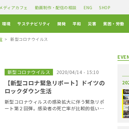
メディアカフェ
動画制作・配信の相談
ENG
SHOP
環境
サステナビリティ
開発
平和
災害
貧困・労働
覧
新型コロナウイルス
EVE
新型コロナウイルス
2020/04/14 - 15:10
【新型コロナ緊急リポート】ドイツの
20
ロックダウン生活
新型コロナウィルスの感染拡大に伴う緊急リポ
ート第２回弾。感染者の死亡率が比較的低いと
されるドイツ在住の映像作家・国本隆史さんと
つなぐ。多くの州で、3月16日からイースター休
暇終了の４月19日までの予定でロックダウン