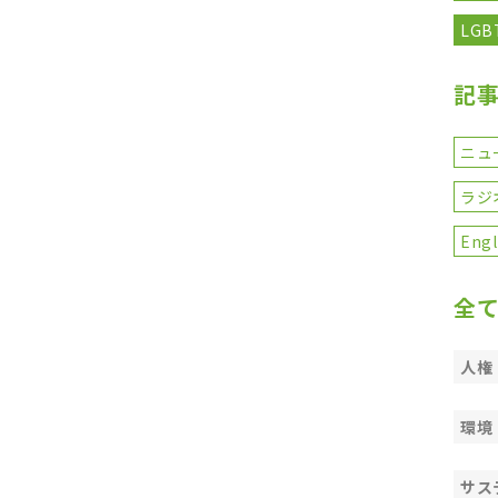
LGB
記
ニュ
ラジ
Engl
全
人権
環境
サス