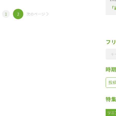
めぐっては英国の専門家らも報告をしている
「
[…]
1
2
次のページ
フ
時
特
リニ