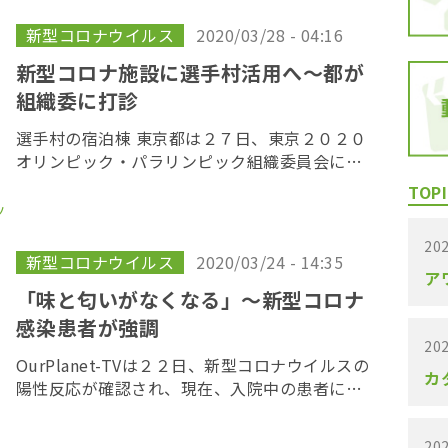
に必要な生活情報を提供すべく、国内外の様々
な人と […]
新型コロナウイルス
2020/03/28 - 04:16
新型コロナ施設に選手村活用へ〜都が
組織委に打診
選手村の宿泊棟 東京都は２７日、東京２０２０
オリンピック・パラリンピック組織委員会に対
し、新型コロナウイルスに感染した軽症者を収
TOPI
容する施設として東京五輪・パラリンピックの
ツ
選手村（東京都中央区）を活用できないか打診
202
したこと […]
新型コロナウイルス
2020/03/24 - 14:35
ア
「味と匂いがなくなる」〜新型コロナ
感染患者が強調
202
OurPlanet-TVは２２日、新型コロナウイルスの
カ
陽性反応が確認され、現在、入院中の患者に電
話で話を聞いた。強調していたのが、味覚や嗅
覚が全くなくなるという点。味覚・嗅覚障害を
202