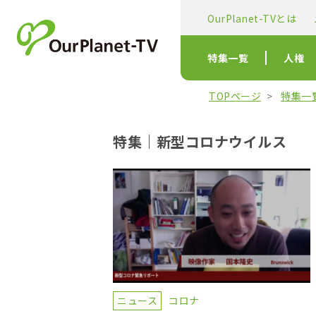
OurPlanet-TVとは
特集一覧
人権
TOPページ
特集一
特集｜新型コロナウイルス
ニュース
コロナ