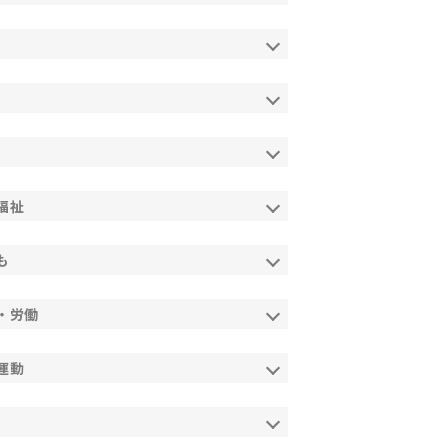
福祉
も
・労働
運動