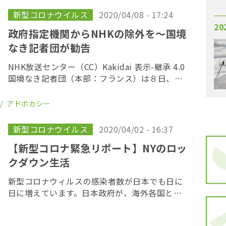
（外出 […]
新型コロナウイルス
2020/04/08 - 17:24
20
政府指定機関からNHKの除外を〜国境
なき記者団が勧告
NHK放送センター（CC）Kakidai 表示-継承 4.0
国境なき記者団（本部：フランス）は８日、新
型コロナウィルスに対応した特措法に基づく
「緊急事態宣言」で、日本放送協会（NHK）が
アドボカシー
政府の指示を受ける「指定公共機関 […]
新型コロナウイルス
2020/04/02 - 16:37
【新型コロナ緊急リポート】NYのロッ
クダウン生活
新型コロナウィルスの感染者数が日本でも日に
日に増えています。日本政府が、海外各国とは
異なる対応を続けていることを踏まえ、
OurPlanetTVでは、この状況を乗り越えるため