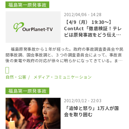
福島第一原発事故
2012/04/06 - 14:28
【4/9（月） 19:30～】
ContAct「徹底検証！テレ
ビは原発事故をどう伝えた
か？」
福島原発事故から１年が経った。政府の事故調査委員会や民
間事故調、国会事故調と、３つの調査委員会によって、事故直
後の東電や政府の対応が徐々に明らかになってきている。ま
た、事故当時を検証する報道も相次いでいる。 では […]
自然・公害
メディア・コミュニケーション
福島第一原発事故
2012/03/12 - 22:03
「追悼と怒り」1万人が国
会を取り囲む