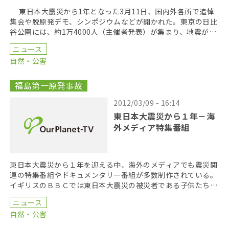
東日本大震災から1年となった3月11日、国内外各所で追悼
集会や脱原発デモ、シンポジウムなどが開かれた。東京の日比
谷公園には、約1万4000人（主催者発表）が集まり、地震が起
きた午後2時46分に参加者が黙祷をささげた。 […]
ニュース
自然・公害
福島第一原発事故
2012/03/09 - 16:14
東日本大震災から１年－海
外メディア特集番組
東日本大震災から１年を迎える中、海外のメディアでも震災関
連の特集番組やドキュメンタリー番組が多数制作されている。
イギリスのＢＢＣでは東日本大震災の被災者である子供たちの
証言を中心にまとめたドキュメンタリー“Japan& […]
ニュース
自然・公害