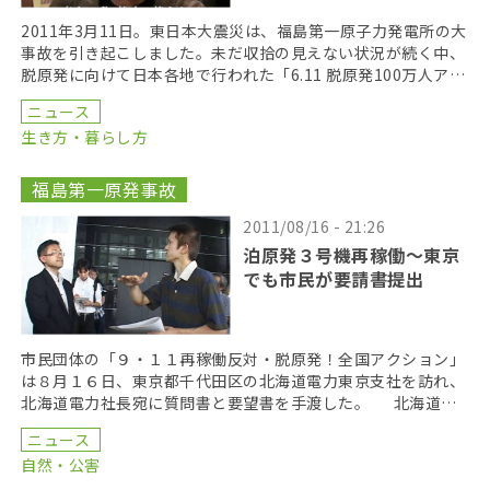
2011年3月11日。東日本大震災は、福島第一原子力発電所の大
事故を引き起こしました。未だ収拾の見えない状況が続く中、
脱原発に向けて日本各地で行われた「6.11 脱原発100万人アク
ション」。当日までの流れを追いながら、 […]
ニュース
生き方・暮らし方
福島第一原発事故
2011/08/16 - 21:26
泊原発３号機再稼働～東京
でも市民が要請書提出
市民団体の「９・１１再稼働反対・脱原発！全国アクション」
は８月１６日、東京都千代田区の北海道電力東京支社を訪れ、
北海道電力社長宛に質問書と要望書を手渡した。 北海道電
力東京支社を訪れたのは「９・１１再稼働反対・脱原発 […]
ニュース
自然・公害