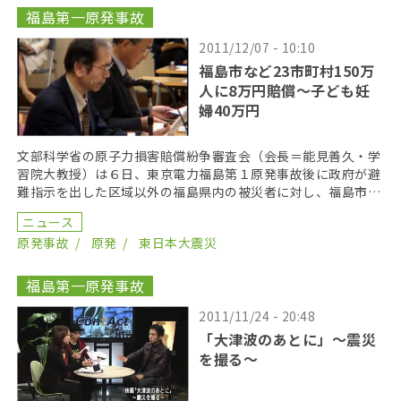
福島第一原発事故
2011/12/07 - 10:10
福島市など23市町村150万
人に8万円賠償〜子ども妊
婦40万円
文部科学省の原子力損害賠償紛争審査会（会長＝能見善久・学
習院大教授）は６日、東京電力福島第１原発事故後に政府が避
難指示を出した区域以外の福島県内の被災者に対し、福島市や
郡山市、いわき市など対象地域２３市町村から避難した人 […]
ニュース
原発事故
原発
東日本大震災
福島第一原発事故
2011/11/24 - 20:48
「大津波のあとに」～震災
を撮る～