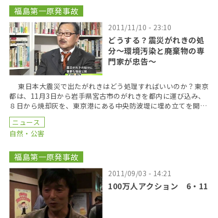
福島第一原発事故
2011/11/10 - 23:10
どうする？震災がれきの処
分～環境汚染と廃棄物の専
門家が忠告～
東日本大震災で出たがれきはどう処理すればいいのか？東京
都は、11月3日から岩手県宮古市のがれきを都内に運び込み、
８日から焼却灰を、東京港にある中央防波堤に埋め立てを開始
した。 東日本大震災では、津波の被害によって大量 […]
ニュース
自然・公害
福島第一原発事故
2011/09/03 - 14:21
100万人アクション 6・11