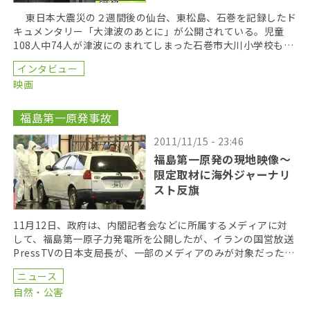
東日本大震災の２週間後の仙台、東松島、石巻を記録したド
キュメンタリー「大津波のあとに」が公開されている。児童
108人中74人が津波にのまれてしまった石巻市大川小学校も含
め、震災直後の被災地を静かに描いている。カメラは […]
インタビュー
映画
福島第一原発事故
2011/11/15 - 23:46
福島第一原発の現地映像～
限定取材に海外ジャーナリ
スト反旗
11月12日、政府は、内閣記者会などに所属するメディアに対
して、福島第一原子力発電所を公開したが、イランの国営放送
PressTVの日本支局長が、一部のメディアのみが対象だったこ
とに抗議して、撮影動画をフリーランスやネット […]
ニュース
自然・公害