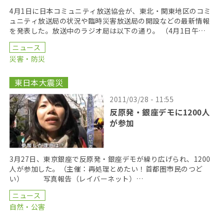
4月1日に日本コミュニティ放送協会が、東北・関東地区のコミ
ュニティ放送局の状況や臨時災害放送局の開設などの最新情報
を発表した。放送中のラジオ局は以下の通り。 （4月1日午後2
時30分現在） ＜山形県＞ 山形市：山形コ […]
ニュース
災害・防災
東日本大震災
2011/03/28 - 11:55
反原発・銀座デモに1200人
が参加
3月27日、東京銀座で反原発・銀座デモが繰り広げられ、1200
人が参加した。（主催：再処理とめたい！首都圏市民のつど
い） 写真報告（レイバーネット）
http://www.labornetjp.org/news/ […]
ニュース
自然・公害