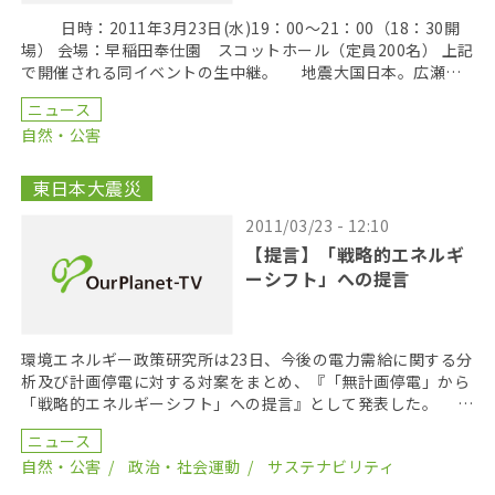
日時：2011年3月23日(水)19：00～21：00（18：30開
場） 会場：早稲田奉仕園 スコットホール（定員200名） 上記
で開催される同イベントの生中継。 地震大国日本。広瀬氏
は原発の危険性を訴え、警 […]
ニュース
自然・公害
東日本大震災
2011/03/23 - 12:10
【提言】「戦略的エネルギ
ーシフト」への提言
環境エネルギー政策研究所は23日、今後の電力需給に関する分
析及び計画停電に対する対案をまとめ、『「無計画停電」から
「戦略的エネルギーシフト」への提言』として発表した。
2011年3月11日に発生した東北関東大地震とそ […]
ニュース
自然・公害
政治・社会運動
サステナビリティ