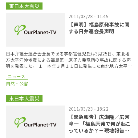
東日本大震災
2011/03/28 - 11:45
【声明】福島原発事故に関
する日弁連会長声明
日本弁護士連合会会長である宇都宮健児氏は3月25日、東北地
方太平洋沖地震による福島第一原子力発電所の事故に関する声
明を発表した。 １ 本年３月１１日に発生した東北地方太平洋
沖地震及びこの地震によって引き起こされた大津波に […]
ニュース
自然・公害
東日本大震災
2011/03/23 - 18:22
【緊急報告】広瀬隆／広河
隆一 「福島原発で何が起こ
っているか？－現地報告と
『原発震災』の真実」