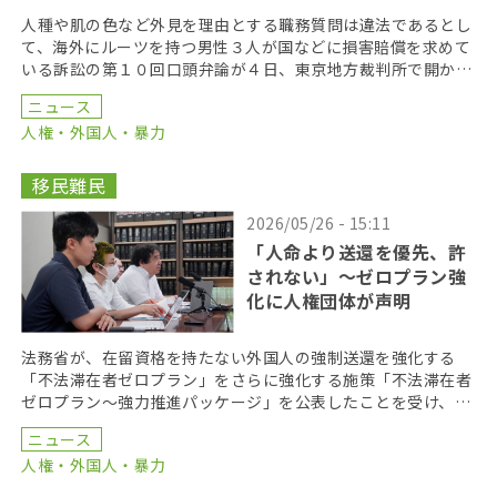
人種や肌の色など外見を理由とする職務質問は違法であるとし
て、海外にルーツを持つ男性３人が国などに損害賠償を求めて
いる訴訟の第１０回口頭弁論が４日、東京地方裁判所で開かれ
た。原告側は法廷で、元警察官による警察内部の実態を語 […]
ニュース
人権・外国人・暴力
移民難民
2026/05/26 - 15:11
「人命より送還を優先、許
されない」〜ゼロプラン強
化に人権団体が声明
法務省が、在留資格を持たない外国人の強制送還を強化する
「不法滞在者ゼロプラン」をさらに強化する施策「不法滞在者
ゼロプラン〜強力推進パッケージ」を公表したことを受け、外
国人の人権問題に取り組む団体などでつくる「入管の民族差
ニュース
[…]
人権・外国人・暴力