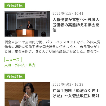
移民難民
2026/04/15 - 10:41
人権侵害が常態化〜外国人
労働者の実態訴える集会開
催
賃金未払いや長時間労働、パワーハラスメントなど、外国人労
働者の過酷な労働実態を国会議員に伝えようと、市民団体が１
０日、集会を開き、５０人近い国会議員が参加した。集会で
は、技能実習制度や特定技能制度における過酷な労働環境の
ニュース
[…]
人権・外国人・暴力
移民難民
2026/04/02 - 16:28
在留手数料「過激な引き上
げだ」〜入管法改正に反対