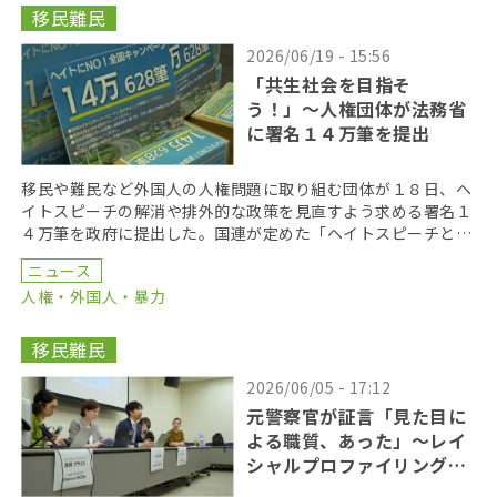
移民難民
2026/06/19 - 15:56
「共生社会を目指そ
う！」〜人権団体が法務省
に署名１４万筆を提出
移民や難民など外国人の人権問題に取り組む団体が１８日、ヘ
イトスピーチの解消や排外的な政策を見直すよう求める署名１
４万筆を政府に提出した。国連が定めた「ヘイトスピーチと闘
う国際デー」に合わせて法務省に提出した。 「ヘイトに […]
ニュース
人権・外国人・暴力
移民難民
2026/06/05 - 17:12
元警察官が証言「見た目に
よる職質、あった」〜レイ
シャルプロファイリング訴
訟