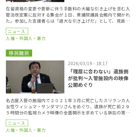
在留資格の変更や更新に伴う手数料の大幅な引き上げを含む入
管法改定案に反対する集会が１日、衆議院議員会館内で開かれ
た。参加した支援者らは「過大な引き上げだ」として、見直し
を求めた。 在留手数料は１万から１０万へ、永住許可は […]
ニュース
人権・外国人・暴力
移民難民
2026/03/19 - 18:17
「理屈に合わない」遺族側
が批判〜入管施設内の映像
公開めぐり
名古屋入管の施設内で２０２１年３月に死亡したスリランカ人
女性ウィシュマ・サンダマリさんをめぐり、遺族が死亡前２９
５時間分の監視カメラ映像の全面開示を求めている訴訟の第３
回口頭弁論が１９日、東京地裁で開かれた。 法務省（入 […]
ニュース
人権・外国人・暴力