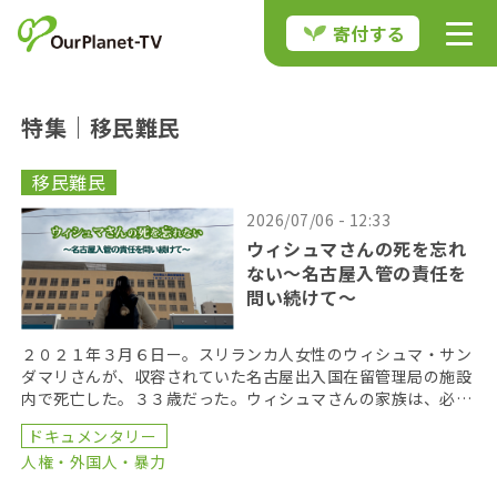
寄付する
特集｜移民難民
移民難民
2026/07/06 - 12:33
ウィシュマさんの死を忘れ
ない〜名古屋入管の責任を
問い続けて〜
２０２１年３月６日ー。スリランカ人女性のウィシュマ・サン
ダマリさんが、収容されていた名古屋出入国在留管理局の施設
内で死亡した。３３歳だった。ウィシュマさんの家族は、必要
な医療が提供されなかったことが死亡の原因だとして、国 […]
ドキュメンタリー
人権・外国人・暴力