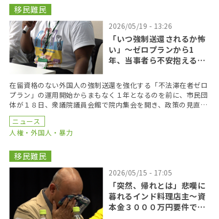
移民難民
2026/05/19 - 13:26
「いつ強制送還されるか怖
い」〜ゼロプランから1
年、当事者ら不安抱える
日々
在留資格のない外国人の強制送還を強化する「不法滞在者ゼロ
プラン」の運用開始からまもなく１年となるのを前に、市民団
体が１８日、衆議院議員会館で院内集会を開き、政策の見直し
を訴えた。集会では当事者も発言し、「いつ強制送還され […]
ニュース
人権・外国人・暴力
移民難民
2026/05/15 - 17:05
「突然、帰れとは」悲嘆に
暮れるインド料理店主〜資
本金３０００万円要件で深
刻化