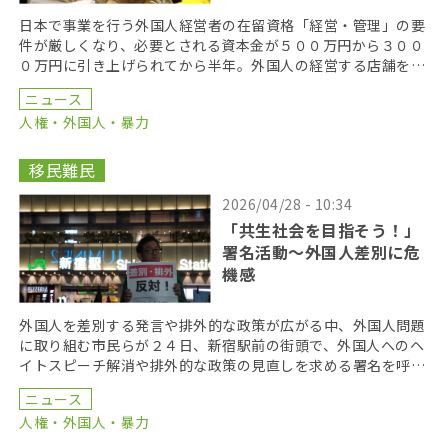
日本で事業を行う外国人経営者の在留資格「経営・管理」の要
件が厳しくなり、必要とされる資本金が５００万円から３００
０万円に引き上げられてから半年。外国人の経営する店舗をが
閉店に追い込まれるなど、深刻な影響が出ている。こうし […]
ニュース
人権・外国人・暴力
移民難民
2026/04/28 - 10:34
「共生社会を目指そう！」
署名活動〜外国人差別に危
機感
外国人を差別する発言や排外的な政策が広がる中、外国人問題
に取り組む市民らが２４日、新宿駅前の街頭で、外国人へのヘ
イトスピーチ解消や排外的な政策の見直しを求める署名を呼び
かけた。外国人排斥に危機感を抱いた市民ら５０人が参加 […]
ニュース
人権・外国人・暴力