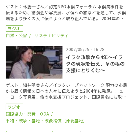
ゲスト：林勝一さん／認定NPO水俣フォーラム 水俣病事件を
伝えるため、講演会や写真展、水俣への旅などを通して、水俣
病をより多くの人に伝えようと取り組んでいる。 2004年の最
高裁判決後、患者を取り巻く状況は変わったのだろ […]
ラジオ
自然・公害
サステナビリティ
2007/05/25 - 16:28
イラク攻撃から4年～イラ
クの現状を伝え、草の根の
支援にとりくむ～
ゲスト：細井明美さん／イラクホープネットワーク 現地の市民
から届く情報を日本の人々に伝えようと2004年に発足。ニュ
ーヨーク写真展、命の水支援プロジェクト、国際署名にも取り
組み、全国各地で現地の状況を伝える講演会を行って […]
ラジオ
国際協力・開発・ODA
平和・戦争・基地・戦後補償（沖縄基地）