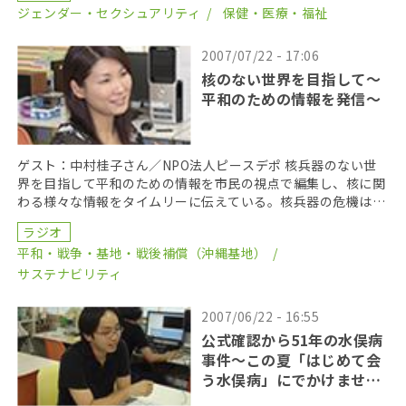
ジェンダー・セクシュアリティ
保健・医療・福祉
2007/07/22 - 17:06
核のない世界を目指して～
平和のための情報を発信～
ゲスト：中村桂子さん／NPO法人ピースデポ 核兵器のない世
界を目指して平和のための情報を市民の視点で編集し、核に関
わる様々な情報をタイムリーに伝えている。核兵器の危機は私
たちの日常にどのように関わっているのか？北朝鮮の核 […]
ラジオ
平和・戦争・基地・戦後補償（沖縄基地）
サステナビリティ
2007/06/22 - 16:55
公式確認から51年の水俣病
事件～この夏「はじめて会
う水俣病」にでかけません
か～