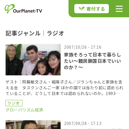
寄付する
記事ジャンル｜ラジオ
2007/10/26 - 17:16
家族そろって日本で暮らし
たい～難民鎖国日本でいい
のか？～
ゲスト：阿蘇敏文さん・堀陽子さん／ジランちゃんと家族を支
える会 タスクンさんご一家 ほかの国では当たり前に認められ
ていることが、どうして日本では認められないのか。1993年
に来日し、難民申請が認められないまま日本に暮らす […]
ラジオ
グローバリズム経済
2007/09/28 - 17:13