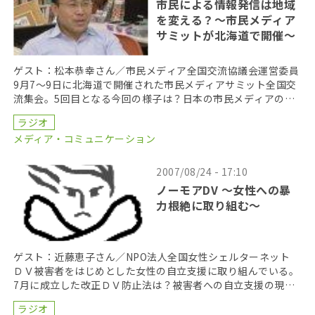
市民による情報発信は地域
を変える？～市民メディア
サミットが北海道で開催～
ゲスト：松本恭幸さん／市民メディア全国交流協議会運営委員
9月7～9日に北海道で開催された市民メディアサミット全国交
流集会。5回目となる今回の様子は？日本の市民メディアの現
状は？ 洞爺湖サミットに向けた市民メディアの動き […]
ラジオ
メディア・コミュニケーション
2007/08/24 - 17:10
ノーモアDV ～女性への暴
力根絶に取り組む～
ゲスト：近藤恵子さん／NPO法人全国女性シェルターネット
ＤＶ被害者をはじめとした女性の自立支援に取り組んでいる。
7月に成立した改正ＤＶ防止法は？被害者への自立支援の現状
は今？ 関連イベント：国際フォーラム 「女性への […]
ラジオ