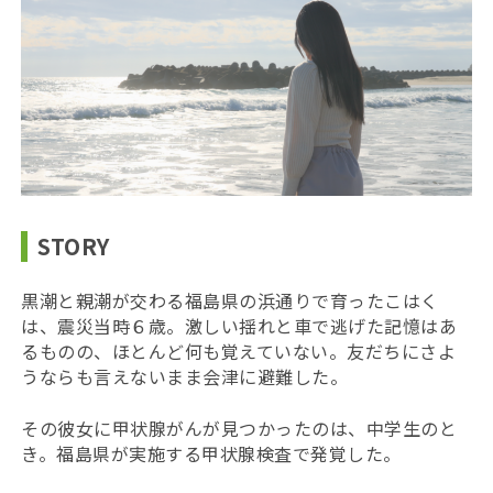
STORY
黒潮と親潮が交わる福島県の浜通りで育ったこはく
は、震災当時６歳。激しい揺れと車で逃げた記憶はあ
るものの、ほとんど何も覚えていない。友だちにさよ
うならも言えないまま会津に避難した。
その彼女に甲状腺がんが見つかったのは、中学生のと
き。福島県が実施する甲状腺検査で発覚した。