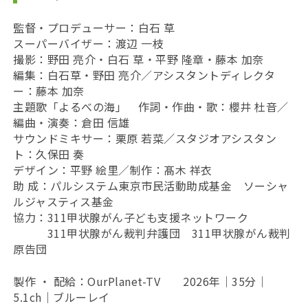
監督・プロデューサー：白石 草
スーパーバイザー：渡辺 一枝
撮影：
野田 亮介・白石 草・平野 隆章・藤本 加奈
編集：白石草・野田 亮介／アシスタントディレクタ
ー：藤本 加奈
主題歌「よるべの海」 作詞・作曲・歌：櫻井 杜音
／
編曲・演奏：倉田 信雄
サウンドミキサー：栗原 若菜
／
スタジオアシスタン
ト：久保田 奏
デザイン：平野 絵里
／制作：髙木 祥衣
助 成：パルシステム東京市民活動助成基金 ソーシャ
ルジャスティス基金
協力：311甲状腺がん子ども支援ネットワーク
311甲状腺がん裁判弁護団 311甲状腺がん裁判
原告団
製作 ・ 配給：OurPlanet-TV 2026年｜35分｜
5.1ch｜ブルーレイ