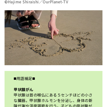
©Hajime Shiraishi／OurPlanet-TV
◼️用語補足◼️
甲状腺がん
甲状腺は首の喉仏にある５センチほどの小さ
な臓器。甲状腺ホルモンを分泌し、身体の新
陳代謝や温度調節を行う。子どもの甲状腺が