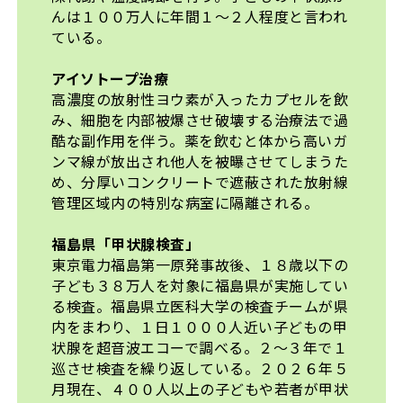
んは１００万人に年間１～２人程度と言われ
ている。
アイソトープ治療
高濃度の放射性ヨウ素が入ったカプセルを飲
み、細胞を内部被爆させ破壊する治療法で過
酷な副作用を伴う。薬を飲むと体から高いガ
ンマ線が放出され他人を被曝させてしまうた
め、分厚いコンクリートで遮蔽された放射線
管理区域内の特別な病室に隔離される。
福島県「甲状腺検査」
東京電力福島第一原発事故後、１８歳以下の
子ども３８万人を対象に福島県が実施してい
る検査。福島県立医科大学の検査チームが県
内をまわり、１日１０００人近い子どもの甲
状腺を超音波エコーで調べる。２～３年で１
巡させ検査を繰り返している。２０２６年５
月現在、４００人以上の子どもや若者が甲状