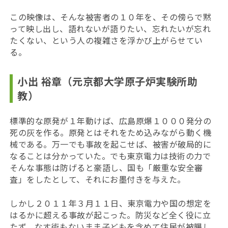
この映像は、そんな被害者の１０年を、その傍らで黙
って映し出し、語れないが語りたい、忘れたいが忘れ
たくない、という人の複雑さを浮かび上がらせてい
る。
小出 裕章（元京都大学原子炉実験所助
教）
標準的な原発が１年動けば、広島原爆１０００発分の
死の灰を作る。原発とはそれをため込みながら動く機
械である。万一でも事故を起こせば、被害が破局的に
なることは分かっていた。でも東京電力は技術の力で
そんな事態は防げると豪語し、国も「厳重な安全審
査」をしたとして、それにお墨付きを与えた。
しかし２０１１年３月１１日、東京電力や国の想定を
はるかに超える事故が起こった。防災など全く役に立
たず、なす術もないまま子どもを含めて住民が被曝し