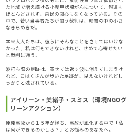
いうプロパガンダのもとに、放射性ヨウ素が拡散され
た地域で増え続ける小児甲状腺がんについて、報道も
ほとんどされず、県民の関心もなくなっている。その
中で、若い当事者たちが闘う裁判は、暗闇の中の小さ
なきらめきだ。
本来大人たちは、彼らにそんなことをさせてはいけな
かった。私は何もできないけれど、せめて心寄せたい
と裁判に通う。
波打ち際の足跡は、寄せては返す波に消えてしまうけ
れど、こはくさんが歩いた足跡が、見えないけれどし
っかりと残されている。
アイリーン・美緒子・スミス（環境NGOグ
リーンアクション）
原発事故から１５年が経ち、事故が風化する中で「私
は何ができるのかしら？」とお悩みのあなたへ。