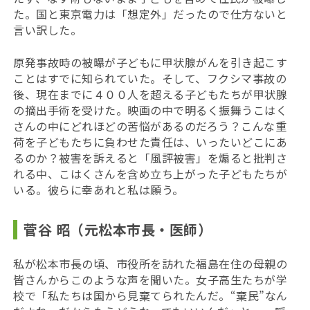
た。国と東京電力は「想定外」だったので仕方ないと
言い訳した。
原発事故時の被曝が子どもに甲状腺がんを引き起こす
ことはすでに知られていた。そして、フクシマ事故の
後、現在までに４００人を超える子どもたちが甲状腺
の摘出手術を受けた。映画の中で明るく振舞うこはく
さんの中にどれほどの苦悩があるのだろう？こんな重
荷を子どもたちに負わせた責任は、いったいどこにあ
るのか？被害を訴えると「風評被害」を煽ると批判さ
れる中、こはくさんを含め立ち上がった子どもたちが
いる。彼らに幸あれと私は願う。
菅谷 昭（元松本市長・医師）
私が松本市長の頃、市役所を訪れた福島在住の母親の
皆さんからこのような声を聞いた。女子高生たちが学
校で「私たちは国から見棄てられたんだ。“棄民”なん