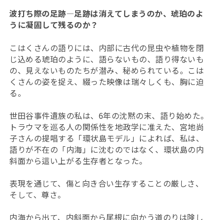
波打ち際の足跡—足跡は消えてしまうのか、琥珀のよ
うに凝固して残るのか？
こはくさんの語りには、内部に古代の昆虫や植物を閉
じ込める琥珀のように、語らないもの、語り得ないも
の、見えないものたちが潜み、秘められている。こは
くさんの姿を捉え、綴った映像は瑞々しくも、胸に迫
る。
世田谷事件遺族の私は、6年の沈黙の末、語り始めた。
トラウマを巡る人の関係性を地政学に准えた、宮地尚
子さんの提唱する「環状島モデル」によれば、私は、
語りが不在の「内海」に沈むのではなく、環状島の内
斜面から這い上がる生存者となった。
表現を通じて、傷と向き合い生存することの厳しさ、
そして、尊さ。
内海から出て、内斜面から尾根に向かう道のりは険し