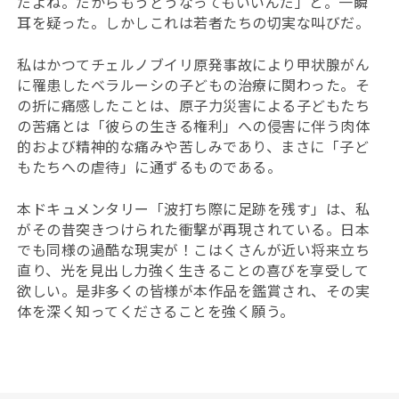
だよね。だからもうどうなってもいいんだ」と。一瞬
耳を疑った。しかしこれは若者たちの切実な叫びだ。
私はかつてチェルノブイリ原発事故により甲状腺がん
に罹患したベラルーシの子どもの治療に関わった。そ
の折に痛感したことは、原子力災害による子どもたち
の苦痛とは「彼らの生きる権利」への侵害に伴う肉体
的および精神的な痛みや苦しみであり、まさに「子ど
もたちへの虐待」に通ずるものである。
本ドキュメンタリー「波打ち際に足跡を残す」は、私
がその昔突きつけられた衝撃が再現されている。日本
でも同様の過酷な現実が！こはくさんが近い将来立ち
直り、光を見出し力強く生きることの喜びを享受して
欲しい。是非多くの皆様が本作品を鑑賞され、その実
体を深く知ってくださることを強く願う。