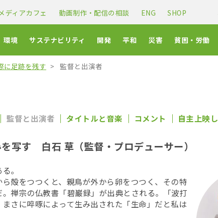
メディアカフェ
動画制作・配信の相談
ENG
SHOP
環境
サステナビリティ
開発
平和
災害
貧困・労働
際に足跡を残す
監督と出演者
監督と出演者
タイトルと音楽
コメント
自主上映し
みを写す
白石 草（監督・プロデューサー）
ある。
から殻をつつくと、親鳥が外から卵をつつく、その特
だ。禅宗の仏教書「碧巌録」が出典とされる。「波打
、まさに啐啄によって生み出された「生命」だと私は