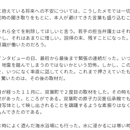
に抱えている将来への不安については、こうしたメモでは一
成時の聞き取りをもとに、本人が避けてきた言葉も盛り込む
それら全てを削除してほしいと言う。若手の担当弁護士はそ
かし、それはあまりに惜しい。説得の末、残すことになった
意識が働いたのだろう。
インタビューの日、最初から最後まで緊張の連続だった。い
。地雷を踏んでしまうのではないかという恐怖。しかし、こ
を、いつになく率直に話してくれた。これまで押さえていた
。驚いたのは、その後の取材だ。
月が経った１１月に、双葉町で２度目の取材をした。その時
慮があった。ところがである。双葉町の原子力災害伝承館で
被写体として映し出されることを躊躇するような素振りはな
込んできたのである。
な時によく遊んだ海水浴場にも行った。水に浸かるには寒い