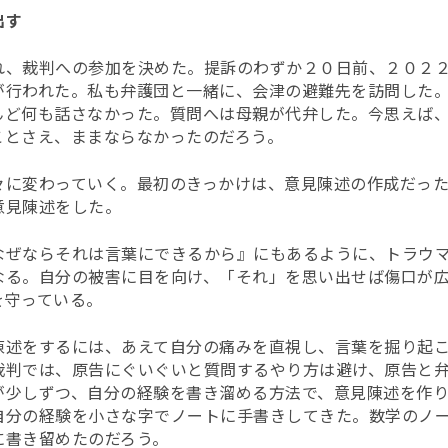
出す
れ、裁判への参加を決めた。提訴のわずか２０日前、２０２
が行われた。私も弁護団と一緒に、会津の避難先を訪問した
んど何も話さなかった。質問へは母親が代弁した。今思えば
ことさえ、ままならなかったのだろう。
々に変わっていく。最初のきっかけは、意見陳述の作成だっ
意見陳述をした。
なぜならそれは言葉にできるから』にもあるように、トラウ
なる。自分の被害に目を向け、「それ」を思い出せば傷口が
を守っている。
陳述をするには、あえて自分の痛みを直視し、言葉を掘り起
裁判では、原告にぐいぐいと質問するやり方は避け、原告と
が少しずつ、自分の経験を書き溜める方法で、意見陳述を作
自分の経験を小さな字でノートに手書きしてきた。数学のノ
に書き留めたのだろう。