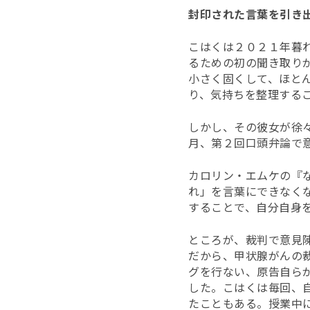
封印された言葉を引き
こはくは２０２１年暮
るための初の聞き取り
小さく固くして、ほと
り、気持ちを整理する
しかし、その彼女が徐
月、第２回口頭弁論で
カロリン・エムケの『
れ」を言葉にできなく
することで、自分自身
ところが、裁判で意見
だから、甲状腺がんの
グを行ない、原告自ら
した。こはくは毎回、
たこともある。授業中