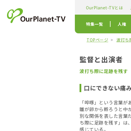
OurPlanet-TVとは
特集一覧
人権
TOPページ
波打ち
監督と出演者
波打ち際に足跡を残す
口にできない痛
「啐啄」という言葉が
雛が卵から孵ろうと中
別な関係を表した言葉
ち際に足跡を残す」は
感じている。