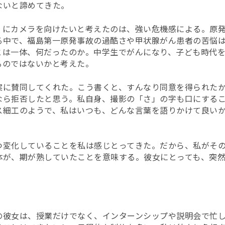
ないと諦めてきた。
くにカメラを向けたいと考えたのは、強い危機感による。原
る中で、福島第一原発事故の過酷さや甲状腺がん患者の苦悩
とは一体、何だったのか。中学生でがんになり、子ども時代
るのではないかと考えた。
案に賛同してくれた。こう書くと、すんなり同意を得られた
なら拒否したと思う。私自身、撮影の「さ」の字も口にする
ス細工のようで、私はいつも、どんな言葉を語りかけて良い
つ変化していることを私は感じとってきた。だから、私がそ
体が、期が熟していたことを意味する。彼女にとっても、突
の彼女は、授業だけでなく、インターンシップや説明会で忙