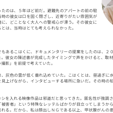
ったのは、５年ほど前だ。避難先のアパートの前の駐
当時の彼女は口を固く閉ざし、近寄りがたい雰囲気が
瞳に、どことなく大人への警戒心が漂う。その彼女に
るとは、当時はとても考えられなかった。
でもあるこはくに、ドキュメンタリーの提案をしたのは、２
た。彼女の陳述書が完成したタイミングで声をかけると、取
い撮影」を前提で考えていた。
は、灰色の雲が低く垂れ込めていた。こはくとは、昼過ぎに
を見上げながら、インタビューする場所に急いだ。その時の
カシを入れる映像作品は邪道だと思ってきた。匿名性が強調
「被害者」という特殊なレッテルばかりが目立ってしまうか
表れる。だから、私は顔出しＮＧである以上、甲状腺がんの