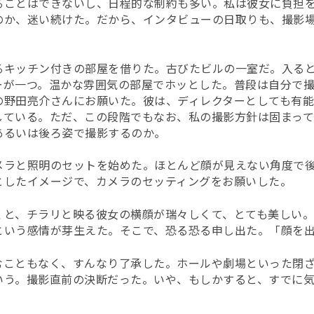
ることはできないし、日程的な制約も多い。私は彼女に負担
のか、迷い続けた。だから、インタビューの日取りも、撮影
るキッチン付きの部屋を借りた。古びたビルの一室だ。入る
ーが一つ。温かな雰囲気の部屋でホッとした。普段は自分で
の野田亮介さんにお願いた。彼は、ディレクターとしても有
している。ただ、この段階でもなお、私の撮影方針は固まっ
あるいは後ろ姿で撮影するのか。
メラと照明のセットを始めた。ほとんど顔が見えない角度で
としたイメージで、カメラのセッティングをお願いした。
くと、チラリと映る彼女の横顔が瑞々しくて、とても美しい
という感情が芽生えた。そこで、恐る恐る申し出た。「顔を
むこともなく、すんなり了承した。ホールや劇場といった閉
いう。撮影直前の決断だった。いや、もしかすると、すでに気