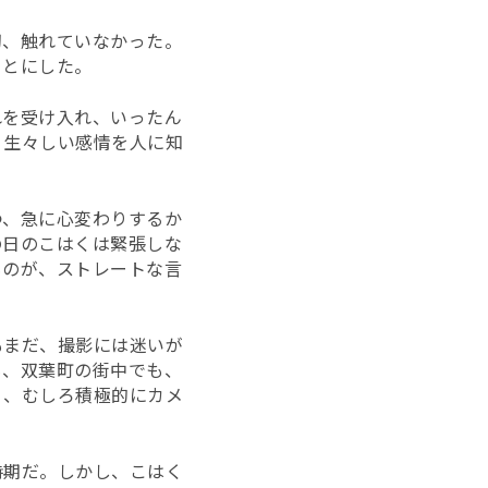
切、触れていなかった。
ことにした。
れを受け入れ、いったん
。生々しい感情を人に知
つ、急に心変わりするか
の日のこはくは緊張しな
ものが、ストレートな言
もまだ、撮影には迷いが
も、双葉町の街中でも、
く、むしろ積極的にカメ
時期だ。しかし、こはく