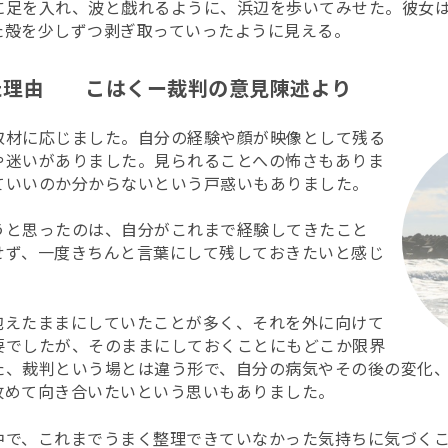
に足を入れ、波と戯れるように、浜辺を歩いてみせた。彼女
た殻を少しずつ剥ぎ取っていったように見える。
た理由 こはくー裁判の意見陳述より
取材に応じました。自分の経験や顔が映像として残る
や迷いがありました。見られることへの怖さもありま
ていいのか分からないという戸惑いもありました。
うと思ったのは、自分がこれまで経験してきたこと
せず、一度きちんと言葉にして残しておきたいと感じ
抱えたままにしていたことが多く、それを外に向けて
要でしたが、そのままにしておくことにもどこか限界
た、裁判という場とは違う形で、自分の病気やその後の変化
改めて向き合いたいという思いもありました。
中で、これまでうまく整理できていなかった気持ちに気づく