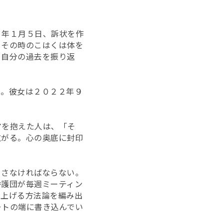
２年１月５日、訴状を作
。その時のこはくは体を
、自分の過去を振り返
た。彼女は２０２２年９
マを抱えた人は、「そ
広がる。心の奥底に封印
こさなければならない。
弁護団が毎週ミーティン
り上げる方法論を編み出
ートの端に書き込んでい