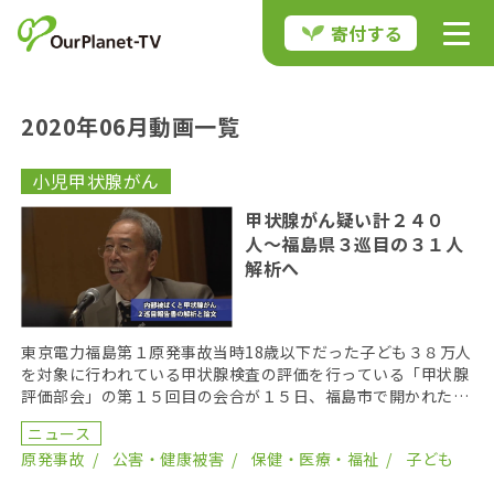
寄付する
2020年06月動画一覧
小児甲状腺がん
甲状腺がん疑い計２４０
人〜福島県３巡目の３１人
解析へ
東京電力福島第１原発事故当時18歳以下だった子ども３８万人
を対象に行われている甲状腺検査の評価を行っている「甲状腺
評価部会」の第１５回目の会合が１５日、福島市で開かれた。
これから約1年間かけて、３巡目の検査結果を解析を進 […]
ニュース
原発事故
公害・健康被害
保健・医療・福祉
子ども