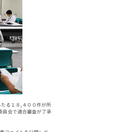
たる１８,４００件が所
制委員会で適合審査が了承