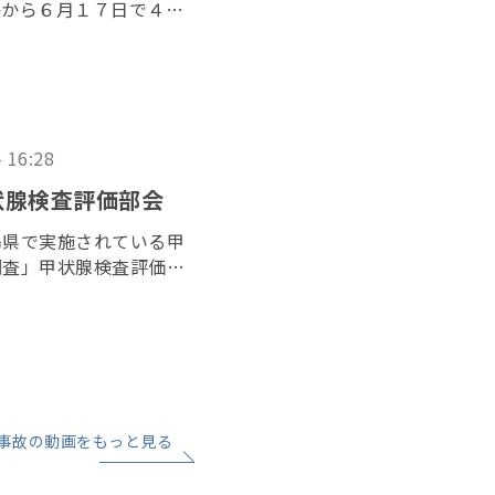
決から６月１７日で４年
者らが１５日、最高裁判
、司法の独立を訴えた。
- 16:28
状腺検査評価部会
島県で実施されている甲
調査」甲状腺検査評価部
で開かれた。昨年７月に
れてから初の開催とな
事故の動画をもっと見る