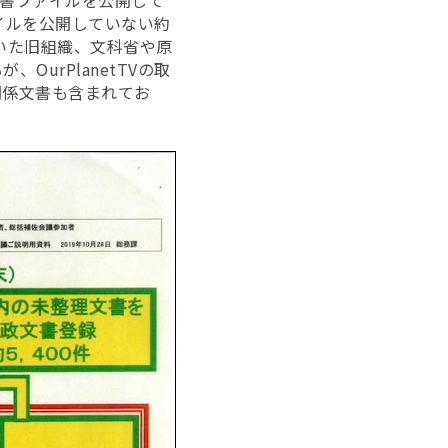
文書ファイルを公開して
イルを公開していない約
いた旧組織、文科省や原
urPlanetTVの取
関係文書も含まれてお