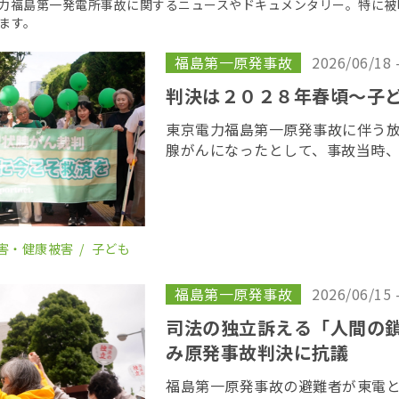
京電力福島第一発電所事故に関するニュースやドキュメンタリー。特に
ます。
福島第一原発事故
2026/06/18 
判決は２０２８年春頃〜子
東京電力福島第一原発事故に伴う
腺がんになったとして、事故当時
若者が東京電力に損害賠償を求め
がん裁判」の第１８回口頭弁論が
開かれた。裁 […]
害・健康被害
子ども
福島第一原発事故
2026/06/15 
司法の独立訴える「人間の
み原発事故判決に抗議
福島第一原発事故の避難者が東電