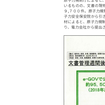
原子力規制庁によると、
いるものの、文書の現物
９,７００件。原子力
子力安全保安院から引き
材によると、原子力規
り、電力会社から提出