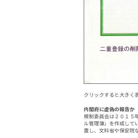
クリックすると大きく
内閣府に虚偽の報告か
規制委員会は２０１５
ル管理簿」を作成して
置し、文科省や保安院