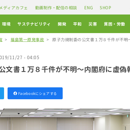
メディアカフェ
動画制作・配信の相談
ENG
SHOP
環境
サステナビリティ
開発
平和
災害
貧困・労働
覧
福島第一原発事故
原子力規制委の公文書１万８千件が不明
019/11/27 - 04:05
公文書１万８千件が不明〜内閣府に虚偽
Facebookにシェアする