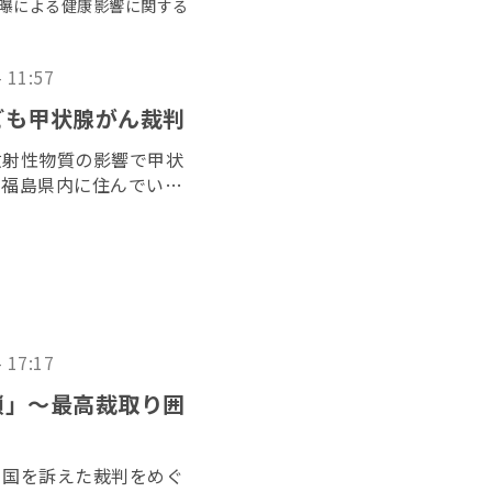
被曝による健康影響に関する
- 11:57
ども甲状腺がん裁判
放射性物質の影響で甲状
、福島県内に住んでいた
た「３１１子ども甲状腺
２０２６年６月１７日に
- 17:17
鎖」〜最高裁取り囲
と国を訴えた裁判をめぐ