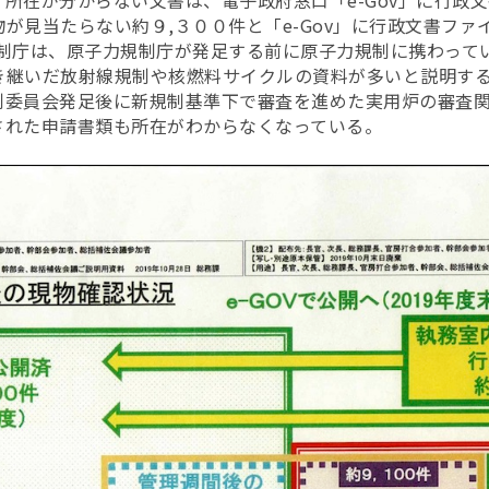
所在が分からない文書は、電子政府窓口「e-Gov」に行政
が見当たらない約９,３００件と「e-Gov」に行政文書ファ
規制庁は、原子力規制庁が発足する前に原子力規制に携わって
継いだ放射線規制や核燃料サイクルの資料が多いと説明するが、O
制委員会発足後に新規制基準下で審査を進めた実用炉の審査
された申請書類も所在がわからなくなっている。