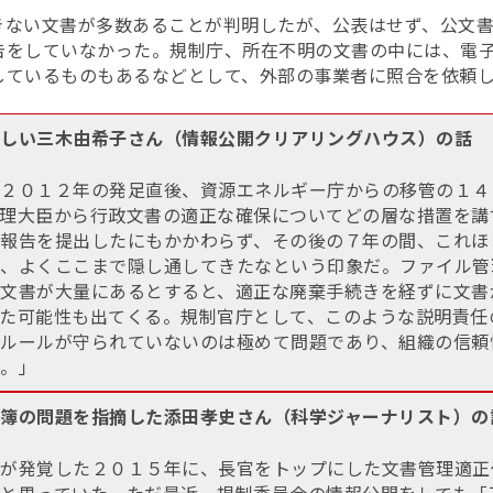
きない文書が多数あることが判明したが、公表はせず、公文
をしていなかった。規制庁、所在不明の文書の中には、電子政
しているものもあるなどとして、外部の事業者に照合を依頼
。
しい三木由希子さん（情報公開クリアリングハウス）の話
２０１２年の発足直後、資源エネルギー庁からの移管の１４
理大臣から行政文書の適正な確保についてどの層な措置を講
報告を提出したにもかかわらず、その後の７年の間、これほ
、よくここまで隠し通してきたなという印象だ。ファイル管
文書が大量にあるとすると、適正な廃棄手続きを経ずに文書
た可能性も出てくる。規制官庁として、このような説明責任
ルールが守られていないのは極めて問題であり、組織の信頼
。」
簿の問題を指摘した添田孝史さん（科学ジャーナリスト）の
が発覚した２０１５年に、長官をトップにした文書管理適正
と思っていた。ただ最近、規制委員会の情報公開をしても「