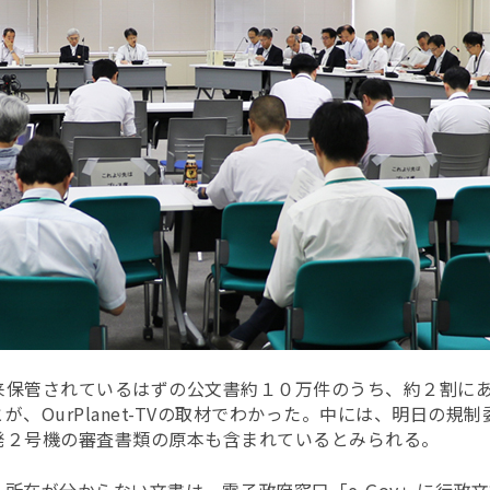
来保管されているはずの公文書約１０万件のうち、約２割にあ
が、OurPlanet-TVの取材でわかった。中には、明日の規
発２号機の審査書類の原本も含まれているとみられる。