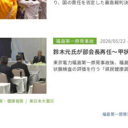
り、国の責任を否定した最高裁判
目を迎えるのを前に、原告や支援
所を取り囲む「人間の鎖」を行い
呼びかけた […]
福島第一原発事故
2026/05/22 
鈴木元氏が部会長再任〜甲
東京電力福島第一原発事故後、福
状腺検査の評価を行う「県民健康
会の２６回会合が２２日、福島市
委員の任期を終え、委員が改選さ
り、鈴木元保内 […]
害・健康被害
東日本大震災
福島第一原発