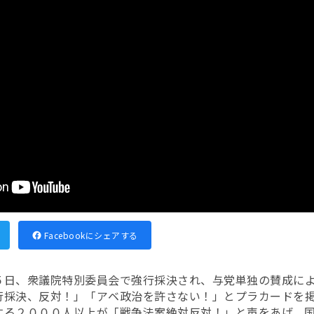
Facebookにシェアする
５日、衆議院特別委員会で強行採決され、与党単独の賛成に
行採決、反対！」「アベ政治を許さない！」とプラカードを
する２０００人以上が「戦争法案絶対反対！」と声をあげ、