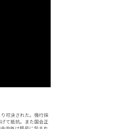
より可決された。強行採
掲げて抵抗。また国会正
国会内外は怒号に包まれ