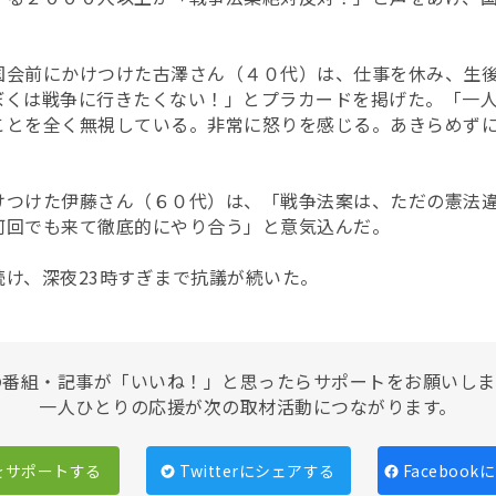
国会前にかけつけた古澤さん（４０代）は、仕事を休み、生
ぼくは戦争に行きたくない！」とプラカードを掲げた。「一
ことを全く無視している。非常に怒りを感じる。あきらめず
けつけた伊藤さん（６０代）は、「戦争法案は、ただの憲法
何回でも来て徹底的にやり合う」と意気込んだ。
け、深夜23時すぎまで抗議が続いた。
の番組・記事が「いいね！」と思ったらサポートをお願いしま
一人ひとりの応援が次の取材活動につながります。
をサポートする
Twitterにシェアする
Faceboo