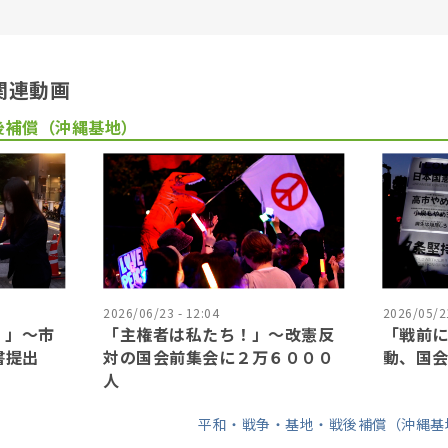
関連動画
後補償（沖縄基地）
2026/06/23 - 12:04
2026/05/21
！」〜市
「主権者は私たち！」〜改憲反
「戦前
書提出
対の国会前集会に２万６０００
動、国
人
平和・戦争・基地・戦後補償（沖縄基