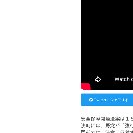
Twitterにシェアする
安全保障関連法案は１
決時には、野党が「強
門前では、法案に反対