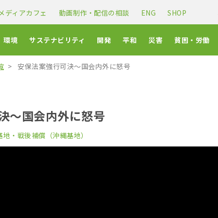
メディアカフェ
動画制作・配信の相談
ENG
SHOP
環境
サステナビリティ
開発
平和
災害
貧困・労働
覧
安保法案強行可決〜国会内外に怒号
決〜国会内外に怒号
基地・戦後補償（沖縄基地）