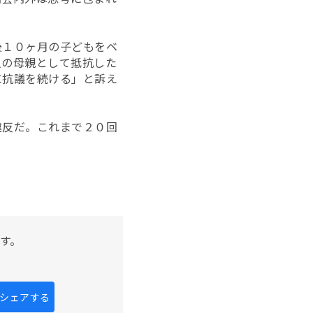
後１０ヶ月の子どもをベ
人の母親として抵抗した
に抗議を続ける」と訴え
違反だ。これまで２０回
す。
kにシェアする