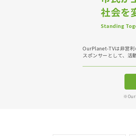
社会を
Standing Toge
OurPlanet-T
スポンサーとして、活
※Ou