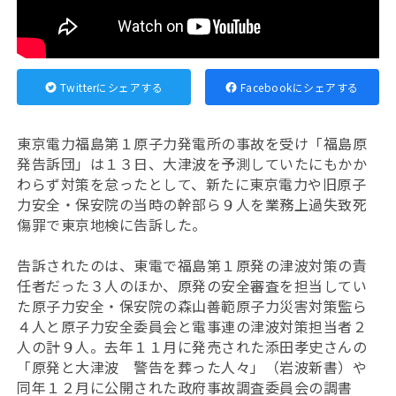
Twitterにシェアする
Facebookにシェアする
東京電力福島第１原子力発電所の事故を受け「福島原
発告訴団」は１３日、大津波を予測していたにもかか
わらず対策を怠ったとして、新たに東京電力や旧原子
力安全・保安院の当時の幹部ら９人を業務上過失致死
傷罪で東京地検に告訴した。
告訴されたのは、東電で福島第１原発の津波対策の責
任者だった３人のほか、原発の安全審査を担当してい
た原子力安全・保安院の森山善範原子力災害対策監ら
４人と原子力安全委員会と電事連の津波対策担当者２
人の計９人。去年１１月に発売された添田孝史さんの
「原発と大津波 警告を葬った人々」（岩波新書）や
同年１２月に公開された政府事故調査委員会の調書