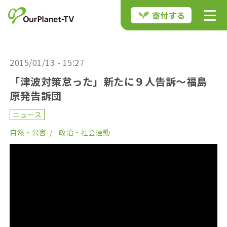
寄付する
2015/01/13 - 15:27
「津波対策怠った」新たに９人告訴～福島
原発告訴団
ニュース
自然・公害
政治・社会運動