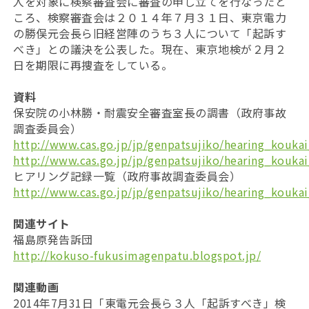
人を対象に検察審査会に審査の申し立てを行なったと
ころ、検察審査会は２０１４年７月３１日、東京電力
の勝俣元会長ら旧経営陣のうち３人について「起訴す
べき」との議決を公表した。現在、東京地検が２月２
日を期限に再捜査をしている。
資料
保安院の小林勝・耐震安全審査室長の調書（政府事故
調査委員会）
http://www.cas.go.jp/jp/genpatsujiko/hearing_kouka
http://www.cas.go.jp/jp/genpatsujiko/hearing_kouka
ヒアリング記録一覧（政府事故調査委員会）
http://www.cas.go.jp/jp/genpatsujiko/hearing_kouka
関連サイト
福島原発告訴団
http://kokuso-fukusimagenpatu.blogspot.jp/
関連動画
2014年7月31日「東電元会長ら３人「起訴すべき」検