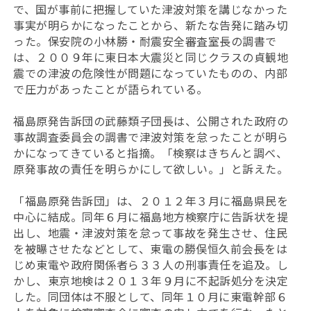
で、国が事前に把握していた津波対策を講じなかった
事実が明らかになったことから、新たな告発に踏み切
った。保安院の小林勝・耐震安全審査室長の調書で
は、２００９年に東日本大震災と同じクラスの貞観地
震での津波の危険性が問題になっていたものの、内部
で圧力があったことが語られている。
福島原発告訴団の武藤類子団長は、公開された政府の
事故調査委員会の調書で津波対策を怠ったことが明ら
かになってきていると指摘。「検察はきちんと調べ、
原発事故の責任を明らかにして欲しい。」と訴えた。
「福島原発告訴団」は、２０１２年３月に福島県民を
中心に結成。同年６月に福島地方検察庁に告訴状を提
出し、地震・津波対策を怠って事故を発生させ、住民
を被曝させたなどとして、東電の勝俣恒久前会長をは
じめ東電や政府関係者ら３３人の刑事責任を追及。し
かし、東京地検は２０１３年９月に不起訴処分を決定
した。同団体は不服として、同年１０月に東電幹部６