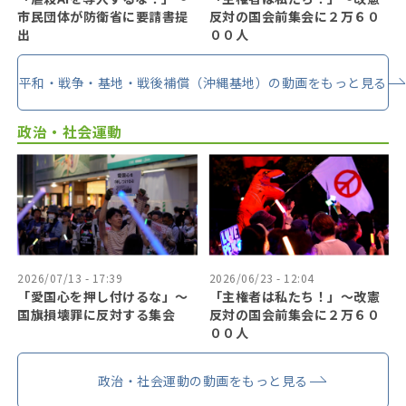
市民団体が防衛省に要請書提
反対の国会前集会に２万６０
出
００人
平和・戦争・基地・戦後補償（沖縄基地）の動画をもっと見る
政治・社会運動
2026/07/13 - 17:39
2026/06/23 - 12:04
「愛国心を押し付けるな」〜
「主権者は私たち！」〜改憲
国旗損壊罪に反対する集会
反対の国会前集会に２万６０
００人
政治・社会運動の動画をもっと見る