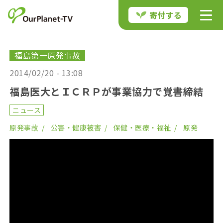
寄付する
福島第一原発事故
2014/02/20 - 13:08
福島医大とＩＣＲＰが事業協力で覚書締結
ニュース
原発事故
公害・健康被害
保健・医療・福祉
原発