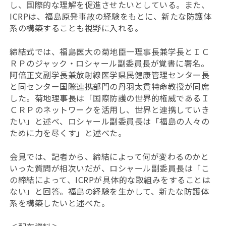
し、国際的な理解を促進させたいとしている。また、
ICRPは、福島原発事故の経験をもとに、新たな防護体
系の構築することも視野に入れる。
締結式では、福島医大の菊地臣一理事長兼学長とＩＣ
ＲＰのジャック・ロシャール副委員長が覚書に署名。
阿倍正文副学長兼放射線医学県民健康管理センター長
と同センター国際連携部門の丹羽太貫特命教授が同席
した。菊地理事長は「国際防護の世界的権威であるＩ
ＣＲＰのネットワークを活用し、世界と連携していき
たい」と述べ、ロシャール副委員長は「福島の人々の
ために力を尽くす」と述べた。
会見では、記者から、締結によって何が変わるのかと
いった質問が相次いだが、ロシャール副委員長は「こ
の締結によって、ICRPが具体的な取組みをすることは
ない」と回答。福島の経験を生かして、新たな防護体
系を構築したいと述べた。