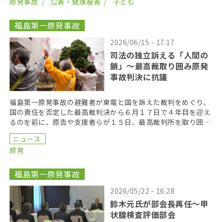
原発事故
公害・健康被害
子ども
福島第一原発事故
2026/06/15 - 17:17
司法の独立訴える「人間の
鎖」〜最高裁取り囲み原発
事故判決に抗議
福島第一原発事故の避難者が東電と国を訴えた裁判をめぐり、
国の責任を否定した最高裁判決から６月１７日で４年目を迎え
るのを前に、原告や支援者らが１５日、最高裁判所を取り囲む
「人間の鎖」を行い、司法の独立を訴えた。 呼びかけた […]
ニュース
原発
福島第一原発事故
2026/05/22 - 16:28
鈴木元氏が部会長再任〜甲
状腺検査評価部会