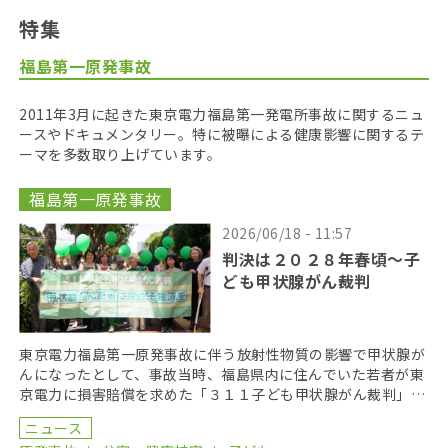
特集
福島第一原発事故
2011年3月に起きた東京電力福島第一発電所事故に関するニュ
ースやドキュメンタリー。特に被曝による健康影響に関するテ
ーマを多数取り上げています。
福島第一原発事故
2026/06/18 - 11:57
判決は２０２８年春頃〜子
ども甲状腺がん裁判
東京電力福島第一原発事故に伴う放射性物質の影響で甲状腺が
んになったとして、事故当時、福島県内に住んでいた若者が東
京電力に損害賠償を求めた「３１１子ども甲状腺がん裁判」の
第１８回口頭弁論が２０２６年６月１７日に開かれた。裁 […]
ニュース