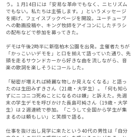
う。１月14日には「安易な革命でもなく、ニヒリズム
でもない。私たちは主張します。」というメッセージ
を掲げ、フェイスブックページを開設。ユーチューブ
への動画投稿や、キング牧師をアイコンにしたチラシ
の配布などで参加を募ってきた。
デモは午後2時半に新宿柏木公園を出発。主催者たちが
「かっこいいデモを」と口を揃えて語っていた通り、先
頭を走るサウンドカーから好きな曲を流しながら、音
楽の歌詞を楽しそうにコールした。
「秘密が増えれば綺麗な物しか見えなくなる」と語っ
たのは生田みずきさん（21歳・大学生）。「何も知ら
ずにニコニコ死ぬことになるのは嫌」と訴えた。先週
末の学生デモを呼びかけた長島可純さん（19歳・大学
生）は２週連続で参加。「こうして全国から学生が集
まるのは頼もしい」と笑顔で語る。
仕事を抜け出し見学に来たという40代の男性は「自分