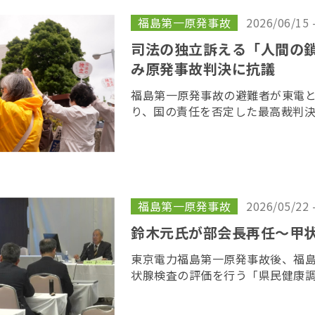
福島第一原発事故
2026/06/15 
司法の独立訴える「人間の
み原発事故判決に抗議
福島第一原発事故の避難者が東電
り、国の責任を否定した最高裁判
目を迎えるのを前に、原告や支援
所を取り囲む「人間の鎖」を行い
呼びかけた […]
福島第一原発事故
2026/05/22 
鈴木元氏が部会長再任〜甲
東京電力福島第一原発事故後、福
状腺検査の評価を行う「県民健康
会の２６回会合が２２日、福島市
委員の任期を終え、委員が改選さ