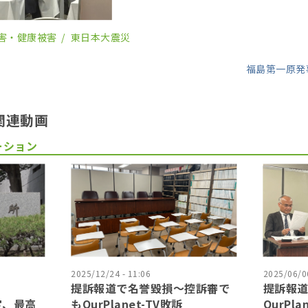
り、鈴木元保内 […]
害・健康被害
東日本大震災
福島第一原発
関連動画
ーション
2025/12/24 - 11:06
2025/06/06
提訴報道で名誉毀損〜控訴審で
提訴報
確定、最高
もOurPlanet-TV敗訴
OurPla