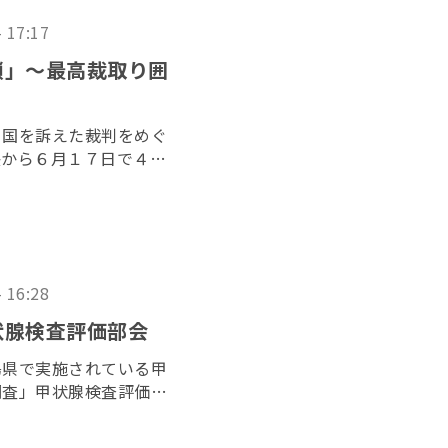
- 17:17
鎖」〜最高裁取り囲
と国を訴えた裁判をめぐ
決から６月１７日で４年
者らが１５日、最高裁判
、司法の独立を訴えた。
- 16:28
状腺検査評価部会
島県で実施されている甲
調査」甲状腺検査評価部
で開かれた。昨年７月に
れてから初の開催とな