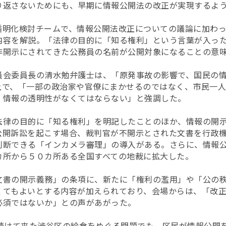
り返さないためにも、早期に情報公開法の改正が実現するよ
透明化検討チームで、情報公開法改正についての議論に加わ
内容を解説。「法律の目的に「知る権利」という言葉が入っ
非開示にされてきた公務員の名前が公開対象になることの意
員会委員長の清水勉弁護士は、「原発事故の影響で、国民の
上で、「一部の政治家や官僚にまかせるのではなく、市民一
、情報の透明性がなくてはならない」と強調した。
法律の目的に「知る権利」を明記したことのほか、情報の開
公開訴訟を起こす場合、裁判官が不開示とされた文書を行政
判断できる「インカメラ審理」の導入がある。さらに、情報
カ所から５０カ所ある全国すべての地裁に拡大した。
文書の開示義務」の条項に、新たに「権利の濫用」や「公の
くてもよいとする内容が加えられており、会場からは、「改
必須ではないか」との声があがった。
が取材を続けて来た渋谷区の給食をめぐる問題でも、区民が情報公