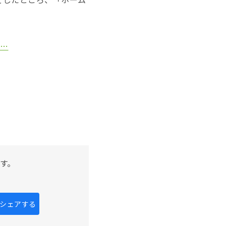
a…
す。
kにシェアする