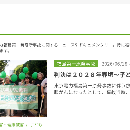
京電力福島第一発電所事故に関するニュースやドキュメンタリー。特に
ます。
福島第一原発事故
2026/06/18 
判決は２０２８年春頃〜子
東京電力福島第一原発事故に伴う
腺がんになったとして、事故当時
若者が東京電力に損害賠償を求め
がん裁判」の第１８回口頭弁論が
開かれた。裁 […]
害・健康被害
子ども