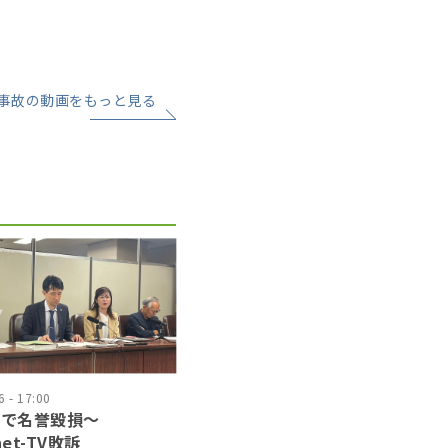
事故の動画をもっと見る
 - 17:00
道で名誉毀損〜
net-TV敗訴