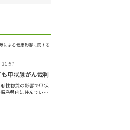
被曝による健康影響に関する
- 11:57
ども甲状腺がん裁判
放射性物質の影響で甲状
、福島県内に住んでいた
た「３１１子ども甲状腺
２０２６年６月１７日に