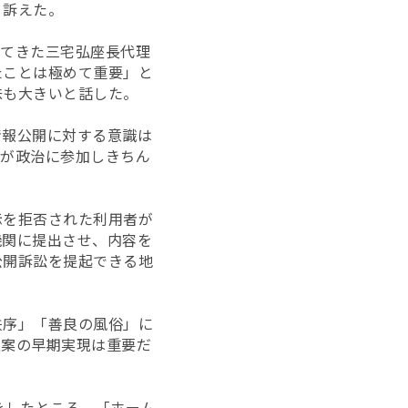
う訴えた。
ってきた三宅弘座長代理
たことは極めて重要」と
味も大きいと話した。
情報公開に対する意識は
人が政治に参加しきちん
示を拒否された利用者が
機関に提出させ、内容を
公開訴訟を提起できる地
秩序」「善良の風俗」に
正案の早期実現は重要だ
開をしたところ、「ホーム