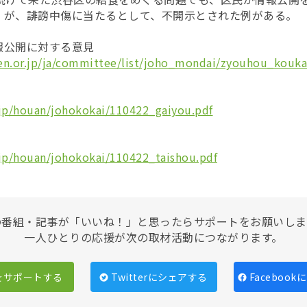
」が、誹謗中傷に当たるとして、不開示とされた例がある。
報公開に対する意見
en.or.jp/ja/committee/list/joho_mondai/zyouhou_kouk
/jp/houan/johokokai/110422_gaiyou.pdf
/jp/houan/johokokai/110422_taishou.pdf
の番組・記事が「いいね！」と思ったらサポートをお願いしま
一人ひとりの応援が次の取材活動につながります。
をサポートする
Twitterにシェアする
Faceboo