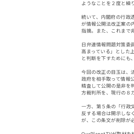
ようなことを２度と繰
続いて、内閣府の行政
が情報公開法改正案の
指摘。また、これまで
日弁連情報問題対策委
高まっている」とした
と判断を下すためにも
今回の改正の目玉は、
政府を相手取って情報
精査して公開の是非を
方裁判所を、現行の８
一方、第５条の「行政
反する場合は開示しな
が、この条文が削除が
OurPlanetTV