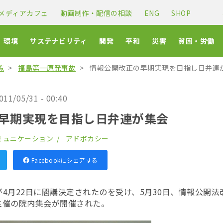
メディアカフェ
動画制作・配信の相談
ENG
SHOP
環境
サステナビリティ
開発
平和
災害
貧困・労働
覧
福島第一原発事故
情報公開改正の早期実現を目指し日弁連
011/05/31 - 00:40
早期実現を目指し日弁連が集会
ミュニケーション
アドボカシー
Facebookにシェアする
4月22日に閣議決定されたのを受け、5月30日、情報公開
主催の院内集会が開催された。