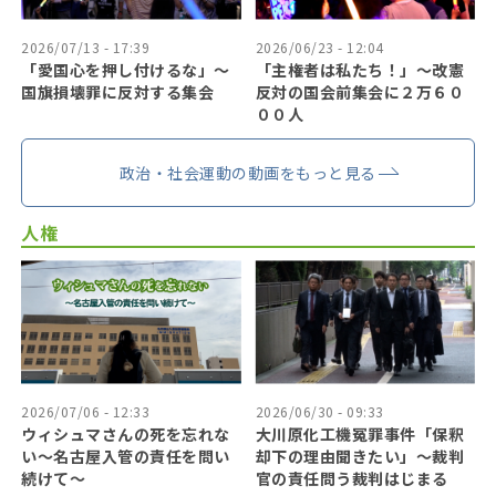
2026/07/13 - 17:39
2026/06/23 - 12:04
「愛国心を押し付けるな」〜
「主権者は私たち！」〜改憲
国旗損壊罪に反対する集会
反対の国会前集会に２万６０
００人
政治・社会運動の動画をもっと見る
人権
2026/07/06 - 12:33
2026/06/30 - 09:33
ウィシュマさんの死を忘れな
大川原化工機冤罪事件「保釈
い〜名古屋入管の責任を問い
却下の理由聞きたい」〜裁判
続けて〜
官の責任問う裁判はじまる