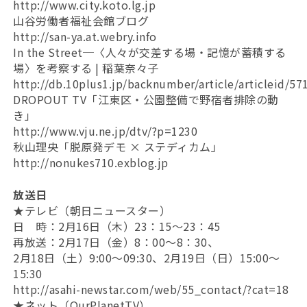
http://www.city.koto.lg.jp
山谷労働者福祉会館ブログ
http://san-ya.at.webry.info
In the Street─〈人々が交差する場・記憶が蓄積する
場〉を考察する | 稲葉奈々子
http://db.10plus1.jp/backnumber/article/articleid/57
DROPOUT TV「江東区・公園整備で野宿者排除の動
き」
http://www.vju.ne.jp/dtv/?p=1230
秋山理央「脱原発デモ × ステディカム」
http://nonukes710.exblog.jp
放送日
★テレビ（朝日ニュースター）
日 時：2月16日（木）23：15～23：45
再放送：2月17日（金）8：00～8：30、
2月18日（土）9:00～09:30、2月19日（日）15:00～
15:30
http://asahi-newstar.com/web/55_contact/?cat=18
★ネット（OurPlanetTV）