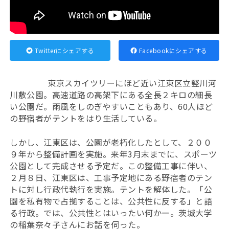
Twitterにシェアする
Facebookにシェアする
東京スカイツリーにほど近い江東区立竪川河
川敷公園。高速道路の高架下にある全長２キロの細長
い公園だ。雨風をしのぎやすいこともあり、60人ほど
の野宿者がテントをはり生活している。
しかし、江東区は、公園が老朽化したとして、２００
９年から整備計画を実施。来年3月末までに、スポーツ
公園として完成させる予定だ。この整備工事に伴い、
２月８日、江東区は、工事予定地にある野宿者のテン
トに対し行政代執行を実施。テントを解体した。「公
園を私有物で占拠することは、公共性に反する」と語
る行政。では、公共性とはいったい何かー。茨城大学
の稲葉奈々子さんにお話を伺った。