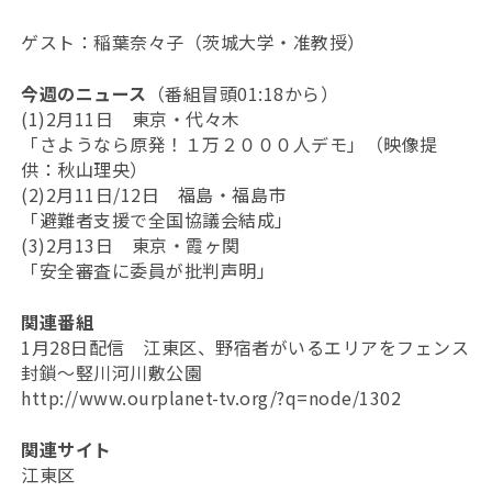
ゲスト：稲葉奈々子（茨城大学・准教授）
今週のニュース
（番組冒頭01:18から）
(1)2月11日 東京・代々木
「さようなら原発！１万２０００人デモ」（映像提
供：秋山理央）
(2)2月11日/12日 福島・福島市
「避難者支援で全国協議会結成」
(3)2月13日 東京・霞ヶ関
「安全審査に委員が批判声明」
関連番組
1月28日配信 江東区、野宿者がいるエリアをフェンス
封鎖～竪川河川敷公園
http://www.ourplanet-tv.org/?q=node/1302
関連サイト
江東区