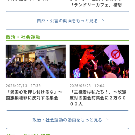
「ランドリーカフェ」構想
自然・公害の動画をもっと見る
政治・社会運動
2026/07/13 - 17:39
2026/06/23 - 12:04
「愛国心を押し付けるな」〜
「主権者は私たち！」〜改憲
国旗損壊罪に反対する集会
反対の国会前集会に２万６０
００人
政治・社会運動の動画をもっと見る