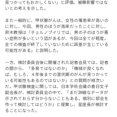
見つかってもおかしくない」と評価。被曝影響ではな
いとの考えを示した。
また一般的に、甲状腺がんは、女性の罹患率が高いの
に対し、今回、男性のほうが高率だったことに対し、
鈴木教授は「チェルノブイリでは、男の子のほうが悪
い症例が多いという話があるが、今回は全てが軽度。
全ての検査が終了していないために誤差が生じている
可能性がある」と説明した。
一方、検討委員会後に開催された記者会見では、記者
の間から、「多発ではないのか」「機械が良くなれ
ば、むしろ、４年後までの潜伏期のがんが見つかって
いる可能性もあるのではないか」との質問が相次い
だ。甲状腺検査に関しては、日本学術会議の春日文子
副会長が、検討委員会の中で、「まだ詳細なデータが
示されておらず分からないこともある。個別に部会を
作って検討してはどうか」と提案し、星座長が検討す
ることになった。