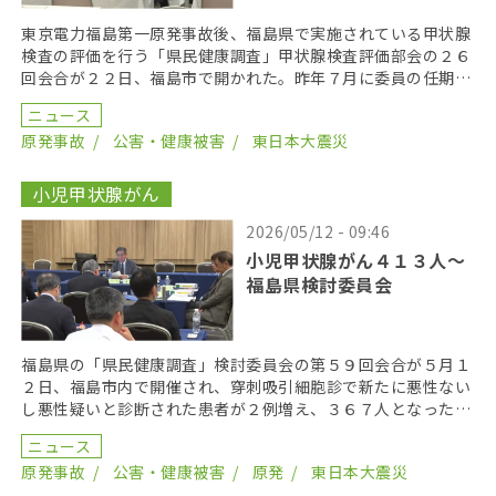
東京電力福島第一原発事故後、福島県で実施されている甲状腺
検査の評価を行う「県民健康調査」甲状腺検査評価部会の２６
回会合が２２日、福島市で開かれた。昨年７月に委員の任期を
終え、委員が改選されてから初の開催となり、鈴木元保内 […]
ニュース
原発事故
公害・健康被害
東日本大震災
小児甲状腺がん
2026/05/12 - 09:46
小児甲状腺がん４１３人〜
福島県検討委員会
福島県の「県民健康調査」検討委員会の第５９回会合が５月１
２日、福島市内で開催され、穿刺吸引細胞診で新たに悪性ない
し悪性疑いと診断された患者が２例増え、３６７人となった。
２０１９年までにがん登録で把握された集計外の患者４７ […]
ニュース
原発事故
公害・健康被害
原発
東日本大震災