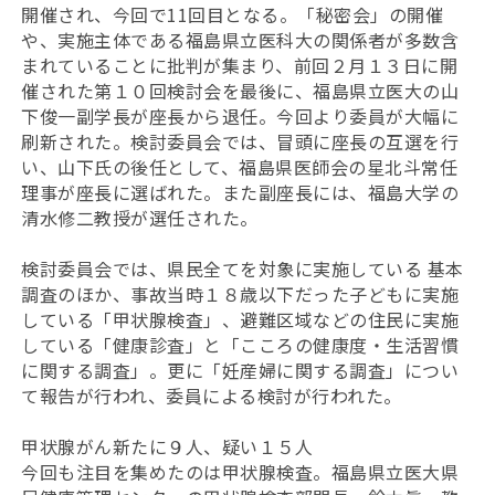
開催され、今回で11回目となる。「秘密会」の開催
や、実施主体である福島県立医科大の関係者が多数含
まれていることに批判が集まり、前回２月１３日に開
催された第１０回検討会を最後に、福島県立医大の山
下俊一副学長が座長から退任。今回より委員が大幅に
刷新された。検討委員会では、冒頭に座長の互選を行
い、山下氏の後任として、福島県医師会の星北斗常任
理事が座長に選ばれた。また副座長には、福島大学の
清水修二教授が選任された。
検討委員会では、県民全てを対象に実施している 基本
調査のほか、事故当時１８歳以下だった子どもに実施
している「甲状腺検査」、避難区域などの住民に実施
している「健康診査」と「こころの健康度・生活習慣
に関する調査」。更に「妊産婦に関する調査」につい
て報告が行われ、委員による検討が行われた。
甲状腺がん新たに９人、疑い１５人
今回も注目を集めたのは甲状腺検査。福島県立医大県