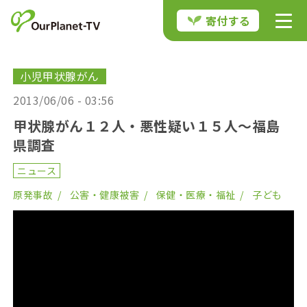
寄付する
小児甲状腺がん
2013/06/06 - 03:56
甲状腺がん１２人・悪性疑い１５人〜福島
県調査
ニュース
原発事故
公害・健康被害
保健・医療・福祉
子ども