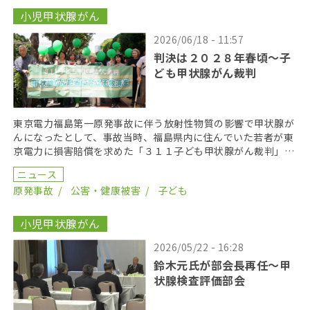
小児甲状腺がん
2026/06/18 - 11:57
判決は２０２８年春頃〜子
ども甲状腺がん裁判
東京電力福島第一原発事故に伴う放射性物質の影響で甲状腺が
んになったとして、事故当時、福島県内に住んでいた若者が東
京電力に損害賠償を求めた「３１１子ども甲状腺がん裁判」の
第１８回口頭弁論が２０２６年６月１７日に開かれた。裁 […]
ニュース
原発事故
公害・健康被害
子ども
小児甲状腺がん
2026/05/22 - 16:28
鈴木元氏が部会長再任〜甲
状腺検査評価部会