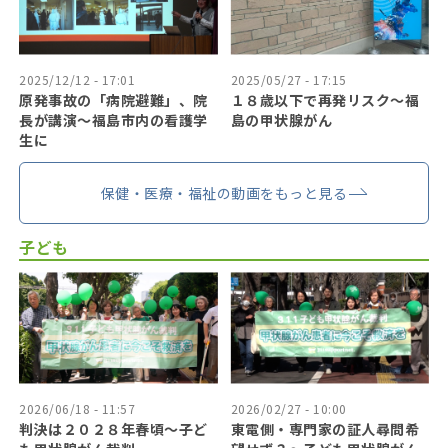
2025/12/12 - 17:01
2025/05/27 - 17:15
原発事故の「病院避難」、院
１８歳以下で再発リスク〜福
長が講演～福島市内の看護学
島の甲状腺がん
生に
保健・医療・福祉の動画をもっと見る
子ども
2026/06/18 - 11:57
2026/02/27 - 10:00
判決は２０２８年春頃〜子ど
東電側・専門家の証人尋問希