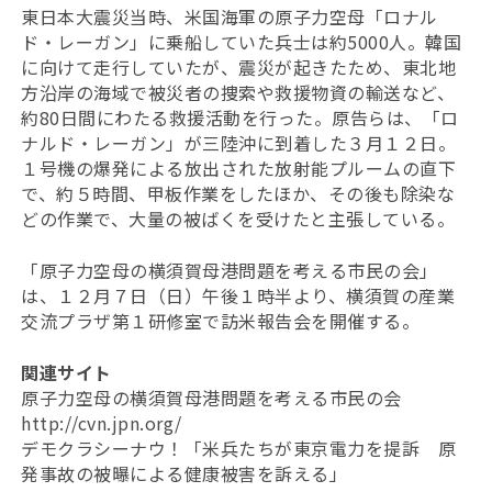
東日本大震災当時、米国海軍の原子力空母「ロナル
ド・レーガン」に乗船していた兵士は約5000人。韓国
に向けて走行していたが、震災が起きたため、東北地
方沿岸の海域で被災者の捜索や救援物資の輸送など、
約80日間にわたる救援活動を行った。原告らは、「ロ
ナルド・レーガン」が三陸沖に到着した３月１２日。
１号機の爆発による放出された放射能プルームの直下
で、約５時間、甲板作業をしたほか、その後も除染な
どの作業で、大量の被ばくを受けたと主張している。
「原子力空母の横須賀母港問題を考える市民の会」
は、１２月７日（日）午後１時半より、横須賀の産業
交流プラザ第１研修室で訪米報告会を開催する。
関連サイト
原子力空母の横須賀母港問題を考える市民の会
http://cvn.jpn.org/
デモクラシーナウ！「米兵たちが東京電力を提訴 原
発事故の被曝による健康被害を訴える」