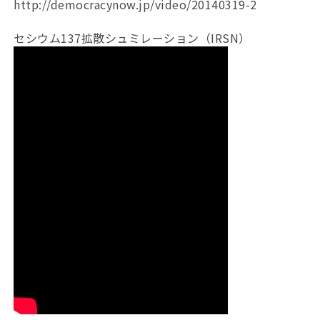
http://democracynow.jp/video/20140319-2
セシウム137拡散シュミレーション（IRSN）