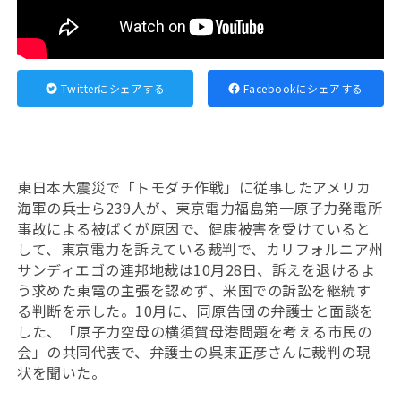
Twitterにシェアする
Facebookにシェアする
東日本大震災で「トモダチ作戦」に従事したアメリカ
海軍の兵士ら239人が、東京電力福島第一原子力発電所
事故による被ばくが原因で、健康被害を受けていると
して、東京電力を訴えている裁判で、カリフォルニア州
サンディエゴの連邦地裁は10月28日、訴えを退けるよ
う求めた東電の主張を認めず、米国での訴訟を継続す
る判断を示した。10月に、同原告団の弁護士と面談を
した、「原子力空母の横須賀母港問題を考える市民の
会」の共同代表で、弁護士の呉東正彦さんに裁判の現
状を聞いた。