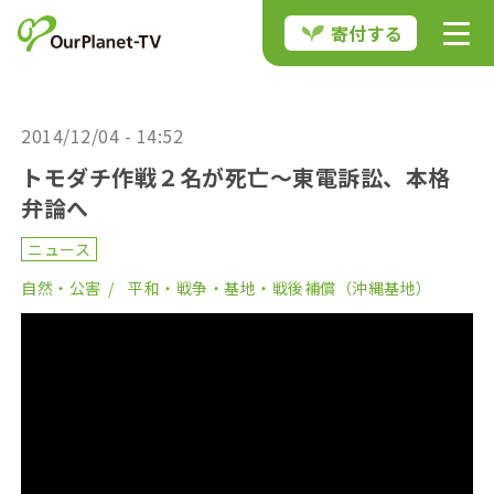
寄付する
2014/12/04 - 14:52
トモダチ作戦２名が死亡～東電訴訟、本格
弁論へ
ニュース
自然・公害
平和・戦争・基地・戦後補償（沖縄基地）