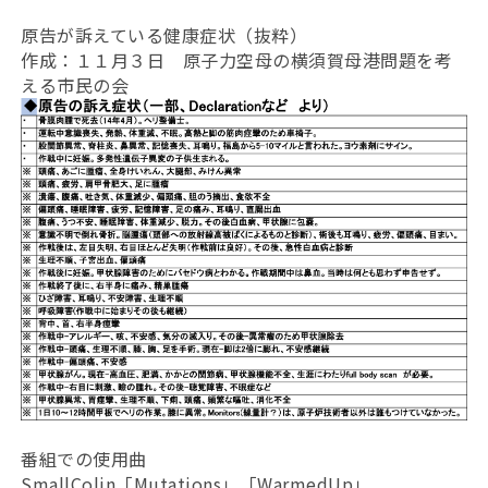
原告が訴えている健康症状（抜粋）
作成：１１月３日 原子力空母の横須賀母港問題を考
える市民の会
番組での使用曲
SmallColin「Mutations」「WarmedUp」