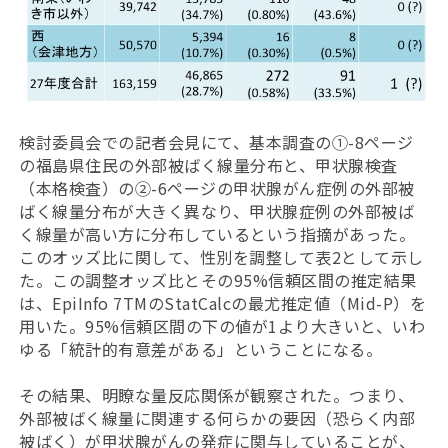
検討委員会での記者会見にて、基本調査の①-8ページ
の福島県住民の外部被ばく線量分布と、甲状腺検査
（本格検査）の②-6ページの甲状腺がん症例の外部被
ばく線量分布が大きく異なり、甲状腺症例の外部被ば
く線量が高い方に分布しているという指摘があった。
このオッズ比に関して、性別を調整して表2として示し
た。この調整オッズ比とその95%信頼区間の推定結果
は、EpiInfo 7TMのStatCalcの最尤推定値（Mid-P）を
用いた。95%信頼区間の下の値が1より大きいと、いわ
ゆる「統計的有意差がある」ということになる。
その結果、明瞭な量反応関係が観察された。つまり、
外部被ばく線量に関連する何らかの要因（恐らく内部
被ばく）が甲状腺がんの発症に関与していることが、