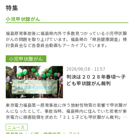
特集
小児甲状腺がん
福島原発事故後に福島県内外で多数見つかっている小児甲状腺
がんの問題を取り上げています。福島県の「県民健康調査」検
討委員会など各委員会動画もアーカイブしています。
小児甲状腺がん
2026/06/18 - 11:57
判決は２０２８年春頃〜子
ども甲状腺がん裁判
東京電力福島第一原発事故に伴う放射性物質の影響で甲状腺が
んになったとして、事故当時、福島県内に住んでいた若者が東
京電力に損害賠償を求めた「３１１子ども甲状腺がん裁判」の
第１８回口頭弁論が２０２６年６月１７日に開かれた。裁 […]
ニュース