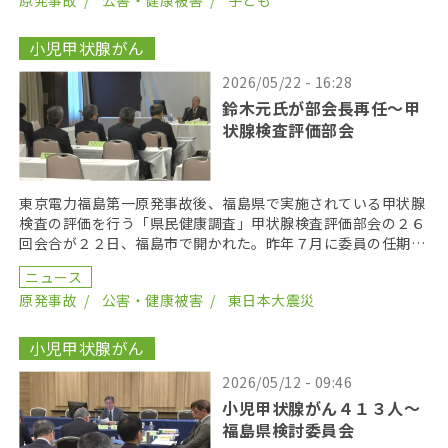
原発事故
公害・健康被害
子ども
小児甲状腺がん
2026/05/22 - 16:28
鈴木元氏が部会長再任〜甲
状腺検査評価部会
東京電力福島第一原発事故後、福島県で実施されている甲状腺
検査の評価を行う「県民健康調査」甲状腺検査評価部会の２６
回会合が２２日、福島市で開かれた。昨年７月に委員の任期を
終え、委員が改選されてから初の開催となり、鈴木元保内 […]
ニュース
原発事故
公害・健康被害
東日本大震災
小児甲状腺がん
2026/05/12 - 09:46
小児甲状腺がん４１３人〜
福島県検討委員会