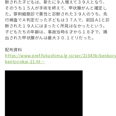
断された子どもは、新たに９人増えて３９人となり、
そのうち１５人が手術を終えて、甲状腺がんと確定し
た。穿刺細胞診で悪性と診断された３９人のうち、先
行検査でＡ判定だった子どもは３７人で、前回Ａ1と診
断された１９人にはまったく所見はなかったという。
子どもたちの年齢は、事故当時６才から１８才で、摘
出された甲状腺がんは最大３０.１ミリだった。
配布資料
https://www.pref.fukushima.lg.jp/sec/21045b/kenkoc
kentoiinkai-21.ht…