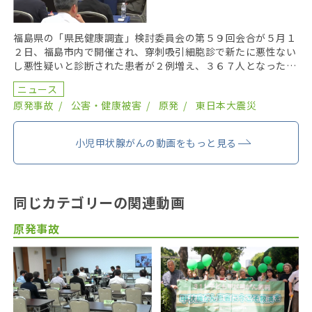
福島県の「県民健康調査」検討委員会の第５９回会合が５月１
２日、福島市内で開催され、穿刺吸引細胞診で新たに悪性ない
し悪性疑いと診断された患者が２例増え、３６７人となった。
２０１９年までにがん登録で把握された集計外の患者４７ […]
ニュース
原発事故
公害・健康被害
原発
東日本大震災
小児甲状腺がんの動画をもっと見る
同じカテゴリーの関連動画
原発事故