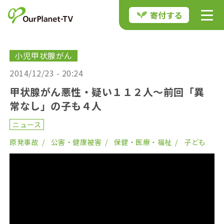
寄付する
小児甲状腺がん
2014/12/23 - 20:24
甲状腺がん悪性・疑い１１２人～前回「異
常なし」の子も４人
ニュース
原発事故
公害・健康被害
保健・医療・福祉
子ども