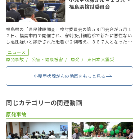
福島県検討委員会
福島県の「県民健康調査」検討委員会の第５９回会合が５月１
２日、福島市内で開催され、穿刺吸引細胞診で新たに悪性ない
し悪性疑いと診断された患者が２例増え、３６７人となった。
２０１９年までにがん登録で把握された集計外の患者４７ […]
ニュース
原発事故
公害・健康被害
原発
東日本大震災
小児甲状腺がんの動画をもっと見る
同じカテゴリーの関連動画
原発事故