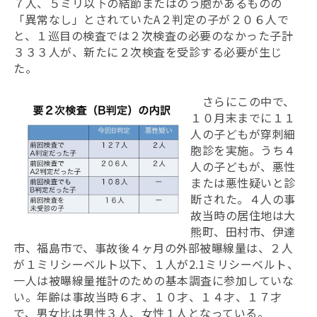
７人、５ミリ以下の結節またはのう胞があるものの
「異常なし」とされていたA２判定の子が２０６人で
と、１巡目の検査では２次検査の必要のなかった子計
３３３人が、新たに２次検査を受診する必要が生じ
た。
さらにこの中で、
１０月末までに１１
人の子どもが穿刺細
胞診を実施。うち４
人の子どもが、悪性
または悪性疑いと診
断された。４人の事
故当時の居住地は大
熊町、田村市、伊達
市、福島市で、事故後４ヶ月の外部被曝線量は、２人
が１ミリシーベルト以下、１人が2.1ミリシーベルト、
一人は被曝線量推計のための基本調査に参加していな
い。年齢は事故当時６才、１０才、１４才、１７才
で、男女比は男性３人、女性１人となっている。