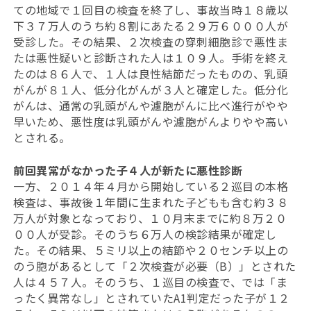
ての地域で１回目の検査を終了し、事故当時１８歳以
下３７万人のうち約８割にあたる２９万６０００人が
受診した。その結果、２次検査の穿刺細胞診で悪性ま
たは悪性疑いと診断された人は１０９人。手術を終え
たのは８６人で、１人は良性結節だったものの、乳頭
がんが８１人、低分化がんが３人と確定した。低分化
がんは、通常の乳頭がんや濾胞がんに比べ進行がやや
早いため、悪性度は乳頭がんや濾胞がんよりやや高い
とされる。
前回異常がなかった子４人が新たに悪性診断
一方、２０１４年４月から開始している２巡目の本格
検査は、事故後１年間に生まれた子どもも含む約３８
万人が対象となっており、１０月末までに約８万２０
００人が受診。そのうち６万人の検診結果が確定し
た。その結果、５ミリ以上の結節や２０センチ以上の
のう胞があるとして「２次検査が必要（B）」とされた
人は４５７人。そのうち、１巡目の検査で、では「ま
ったく異常なし」とされていたA1判定だった子が１２