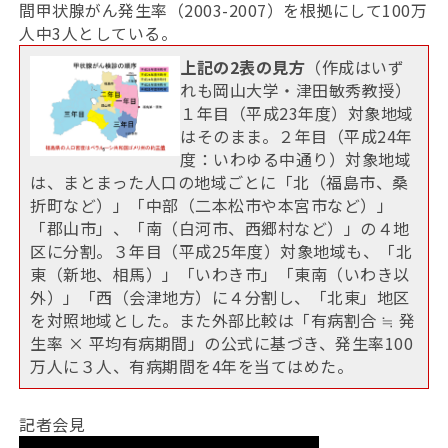
間甲状腺がん発生率（2003-2007）を根拠にして100万
人中3人としている。
上記の2表の見方
（作成はいず
れも岡山大学・津田敏秀教授）
１年目（平成23年度）対象地域
はそのまま。２年目（平成24年
度：いわゆる中通り）対象地域
は、まとまった人口の地域ごとに「北（福島市、桑
折町など）」「中部（二本松市や本宮市など）」
「郡山市」、「南（白河市、西郷村など）」の４地
区に分割。３年目（平成25年度）対象地域も、「北
東（新地、相馬）」「いわき市」「東南（いわき以
外）」「西（会津地方）に４分割し、「北東」地区
を対照地域とした。また外部比較は「有病割合 ≒ 発
生率 × 平均有病期間」の公式に基づき、発生率100
万人に３人、有病期間を4年を当てはめた。
記者会見