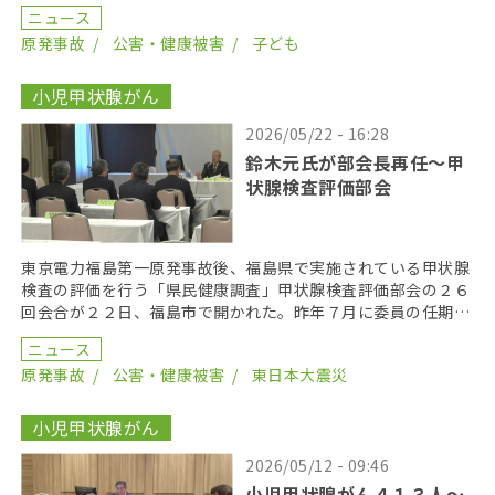
第１８回口頭弁論が２０２６年６月１７日に開かれた。裁 […]
ニュース
原発事故
公害・健康被害
子ども
小児甲状腺がん
2026/05/22 - 16:28
鈴木元氏が部会長再任〜甲
状腺検査評価部会
東京電力福島第一原発事故後、福島県で実施されている甲状腺
検査の評価を行う「県民健康調査」甲状腺検査評価部会の２６
回会合が２２日、福島市で開かれた。昨年７月に委員の任期を
終え、委員が改選されてから初の開催となり、鈴木元保内 […]
ニュース
原発事故
公害・健康被害
東日本大震災
小児甲状腺がん
2026/05/12 - 09:46
小児甲状腺がん４１３人〜