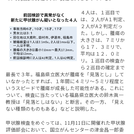
４人は、１巡目で
は、２人がA１判定、
２人がA２判定だっ
た。しかし、腫瘍の
大きさは、７ミリか
ら１７．３ミリで、
平均は１２．０ミ
リ。１巡目の検査か
ら２巡目の確定まで
最長で３年。福島県立医大が腫瘍を「見落とし」して
いなかったとすれば、１年間に４ミリ〜５ミリ程度と
いうスピードで腫瘍が成長した可能性がある。これに
ついて、検査に当たっている福島県立医大の鈴木眞一
教授は「見落としはない」と断言。その一方、「見え
ない種類のものもある」などと説明した。
甲状腺検査をめぐっては、11月11日に開催れた甲状腺
評価部会において、国立がんセンターの津金昌一郎委