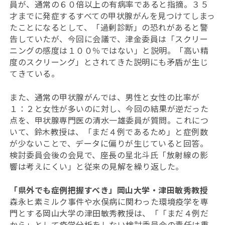
員が、通常の６０倍以上の有病率であると指摘。３５
才までに発症するすべての甲状腺がんを見つけてしまっ
たことになるとして、「過剰診断」の恐れがあると警
告していたが、今回に会議で、津金委員は「スクリー
ニングの感度は１００％ではない」と説明。「高い精
度のスクリーング」とされてきた説明にも矛盾が生じ
てきている。
また、通常の甲状腺がんでは、男性と女性の比率が
１：２と女性が多いのに対し、今回の結果が逆だった
点を、甲状腺専門医の清水一雄委員が質問。これにつ
いて、鈴木教授は、「まだ４例であるため」と症例数
が少ないことで、データに偏りが生じていると回答。
検討委員会後の会見で、座長の星北斗氏「放射線の影
響は考えにくい」と従来の見解を繰り返した。
「県外でも症例把握すべき」岡山大学・津田敏秀教授
森永ヒ素ミルク事件や水俣病に関わった環境疫学を専
門とする岡山大学の津田敏秀教授は、「「まだ４例だ
から」として疫学分析をしない検討委員会の責任は重