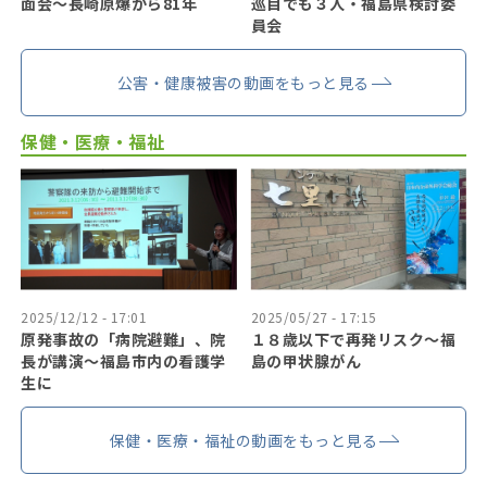
面会～長崎原爆から81年
巡目でも３人・福島県検討委
員会
公害・健康被害の動画をもっと見る
保健・医療・福祉
2025/12/12 - 17:01
2025/05/27 - 17:15
原発事故の「病院避難」、院
１８歳以下で再発リスク〜福
長が講演～福島市内の看護学
島の甲状腺がん
生に
保健・医療・福祉の動画をもっと見る