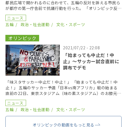
都民広場で開かれるのに合わせて、五輪の反対を訴える市民ら
が都庁の第一庁舎前で抗議行動を行った。 「オリンピック反
対」 「今すぐ火を消せ」 「ノーモアオリンピック」 […]
ニュース
五輪
政治・社会運動
文化・スポーツ
オリンピック
2021/07/22 - 22:08
「始まっても中止だ！中
止」〜サッカー試合直前に
調布でデモ
「味スタサッカー中止だ！中止！」 「始まっても中止だ！中
止！」 五輪のサッカー予選「日本vs南アフリカ」戦の始まる
直前の22日、東京スタジアム（味の素スタジアム）のお膝元・
調布市で、五輪の中止を訴えるデモ行進が行われた。 […]
ニュース
五輪
政治・社会運動
文化・スポーツ
オリンピックの動画をもっと見る