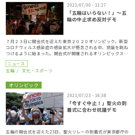
2021/07/30 - 11:27
「五輪はいらない！」〜五
輪の中止求め反対デモ
７月２３日に開会式を迎えた東京２０２０オリンピック。新型
コロナウィルス感染症の感染拡大が懸念される中、世論を跳ね
つけるように始まった。開会式が開催されるオリンピックスタ
ジアム（国立競技場）が改築される前、周辺には公園やア […]
ニュース
五輪
文化・スポーツ
オリンピック
2021/07/23 - 16:38
「今すぐ中止！」聖火の到
着式に合わせ抗議デモ
五輪の開会式を迎えた23日、聖火リレーの到着式が東京都庁の