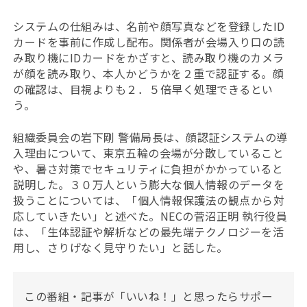
システムの仕組みは、名前や顔写真などを登録したID
カードを事前に作成し配布。関係者が会場入り口の読
み取り機にIDカードをかざすと、読み取り機のカメラ
が顔を読み取り、本人かどうかを２重で認証する。顔
の確認は、目視よりも２．５倍早く処理できるとい
う。
組織委員会の岩下剛 警備局長は、顔認証システムの導
入理由について、東京五輪の会場が分散していること
や、暑さ対策でセキュリティに負担がかかっていると
説明した。３０万人という膨大な個人情報のデータを
扱うことについては、「個人情報保護法の観点から対
応していきたい」と述べた。NECの菅沼正明 執行役員
は、「生体認証や解析などの最先端テクノロジーを活
用し、さりげなく見守りたい」と話した。
この番組・記事が「いいね！」と思ったらサポー