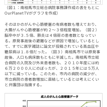
（図１：南相馬市立総合病院事務課作成の表をもとに
OurPlanetTVがグラフを作成）
そのほかのがんや心筋梗塞の有病者数も増えており、
大腸がんや心筋梗塞が約２〜３倍程度増加。（図２）
脳卒中が３.５倍、肺炎は４倍弱の患者数となってい
る。原発事故後の避難などが原因で増加しているとし
て、すでに医学雑誌に論文が投稿されている高血圧や
糖尿病は１.８倍だった。（図３）南相馬市では原発事
故後、人口も病床数もともに半減した。南相馬市立総
合病院の入院及び外来患者数も、２０１０年度には約
６万２０００人にのぼったが、２０１５年には５万人
以下に減っている。このため、市内の病院の減少が、
市立病院の患者数増加に直結しているとは考えにくい
と弁護団は指摘する。