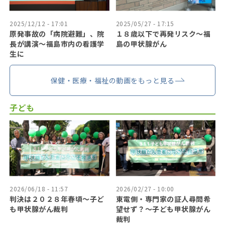
2025/12/12 - 17:01
2025/05/27 - 17:15
原発事故の「病院避難」、院
１８歳以下で再発リスク〜福
長が講演～福島市内の看護学
島の甲状腺がん
生に
保健・医療・福祉の動画をもっと見る
子ども
2026/06/18 - 11:57
2026/02/27 - 10:00
判決は２０２８年春頃〜子ど
東電側・専門家の証人尋問希
も甲状腺がん裁判
望せず？〜子ども甲状腺がん
裁判