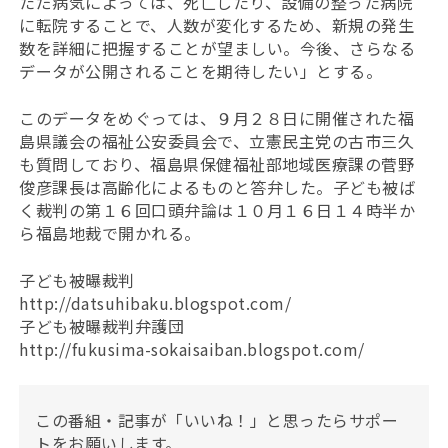
ただ病気によっては、死亡したり、設備の整った病院
に転院することで、人数が変化するため、新規の発生
数を詳細に把握することが望ましい。今後、さらなる
データが公開されることを期待したい」とする。
このデータをめぐっては、９月２８日に開催された福
島県議会の福祉公安委員会で、立憲民主党の古市三久
も質問しており、福島県保健福祉部地域医療課の菅野
俊彦課長は高齢化によるものと答弁した。子ども被ば
く裁判の第１６回口頭弁論は１０月１６日１４時半か
ら福島地裁で開かれる。
子ども被曝裁判
http://datsuhibaku.blogspot.com/
子ども被曝裁判弁護団
http://fukusima-sokaisaiban.blogspot.com/
この番組・記事が「いいね！」と思ったらサポー
トをお願いします。