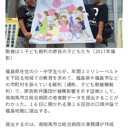
脱被ばく子ども裁判の原告の子どもたち（2017年撮
影）
福島県在住の小・中学生らが、年間１ミリシーベルト
を下回る地域での教育を求めて、福島県や福島市など
の市町村を訴えている裁判（通称、子ども脱被曝裁
判）で、原告側弁護団が被曝影響を示す証拠として、
南相馬市立総合病院の患者数データを提出することが
わかった。１６日に開かれる第１６回目の口頭弁論で
福島地裁に提出する。
提出するのは、南相馬市立総合病院の事務課が作成