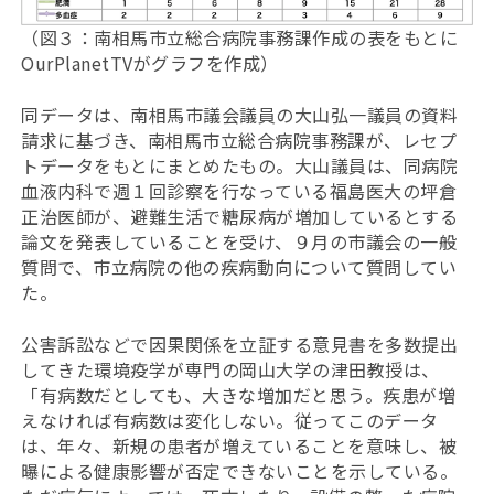
（図３：南相馬市立総合病院事務課作成の表をもとに
OurPlanetTVがグラフを作成）
同データは、南相馬市議会議員の大山弘一議員の資料
請求に基づき、南相馬市立総合病院事務課が、レセプ
トデータをもとにまとめたもの。大山議員は、同病院
血液内科で週１回診察を行なっている福島医大の坪倉
正治医師が、避難生活で糖尿病が増加しているとする
論文を発表していることを受け、９月の市議会の一般
質問で、市立病院の他の疾病動向について質問してい
た。
公害訴訟などで因果関係を立証する意見書を多数提出
してきた環境疫学が専門の岡山大学の津田教授は、
「有病数だとしても、大きな増加だと思う。疾患が増
えなければ有病数は変化しない。従ってこのデータ
は、年々、新規の患者が増えていることを意味し、被
曝による健康影響が否定できないことを示している。