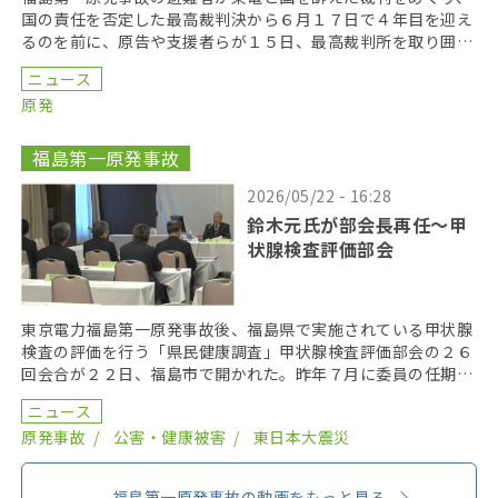
国の責任を否定した最高裁判決から６月１７日で４年目を迎え
るのを前に、原告や支援者らが１５日、最高裁判所を取り囲む
「人間の鎖」を行い、司法の独立を訴えた。 呼びかけた […]
ニュース
原発
福島第一原発事故
2026/05/22 - 16:28
鈴木元氏が部会長再任〜甲
状腺検査評価部会
東京電力福島第一原発事故後、福島県で実施されている甲状腺
検査の評価を行う「県民健康調査」甲状腺検査評価部会の２６
回会合が２２日、福島市で開かれた。昨年７月に委員の任期を
終え、委員が改選されてから初の開催となり、鈴木元保内 […]
ニュース
原発事故
公害・健康被害
東日本大震災
福島第一原発事故の動画をもっと見る