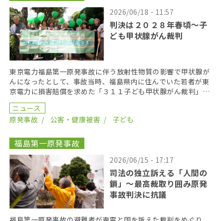
2026/06/18 - 11:57
判決は２０２８年春頃〜子
ども甲状腺がん裁判
東京電力福島第一原発事故に伴う放射性物質の影響で甲状腺が
んになったとして、事故当時、福島県内に住んでいた若者が東
京電力に損害賠償を求めた「３１１子ども甲状腺がん裁判」の
第１８回口頭弁論が２０２６年６月１７日に開かれた。裁 […]
ニュース
原発事故
公害・健康被害
子ども
福島第一原発事故
2026/06/15 - 17:17
司法の独立訴える「人間の
鎖」〜最高裁取り囲み原発
事故判決に抗議
福島第一原発事故の避難者が東電と国を訴えた裁判をめぐり、