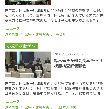
東京電力福島第一原発事故に伴う放射性物質の影響で甲状腺が
んになったとして、事故当時、福島県内に住んでいた若者が東
京電力に損害賠償を求めた「３１１子ども甲状腺がん裁判」の
第１８回口頭弁論が２０２６年６月１７日に開かれた。裁 […]
ニュース
原発事故
公害・健康被害
子ども
小児甲状腺がん
2026/05/22 - 16:28
鈴木元氏が部会長再任〜甲
状腺検査評価部会
東京電力福島第一原発事故後、福島県で実施されている甲状腺
検査の評価を行う「県民健康調査」甲状腺検査評価部会の２６
回会合が２２日、福島市で開かれた。昨年７月に委員の任期を
終え、委員が改選されてから初の開催となり、鈴木元保内 […]
ニュース
原発事故
公害・健康被害
東日本大震災