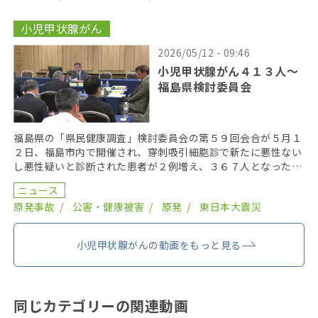
小児甲状腺がん
2026/05/12 - 09:46
小児甲状腺がん４１３人〜
福島県検討委員会
福島県の「県民健康調査」検討委員会の第５９回会合が５月１
２日、福島市内で開催され、穿刺吸引細胞診で新たに悪性ない
し悪性疑いと診断された患者が２例増え、３６７人となった。
２０１９年までにがん登録で把握された集計外の患者４７ […]
ニュース
原発事故
公害・健康被害
原発
東日本大震災
小児甲状腺がんの動画をもっと見る
同じカテゴリーの関連動画