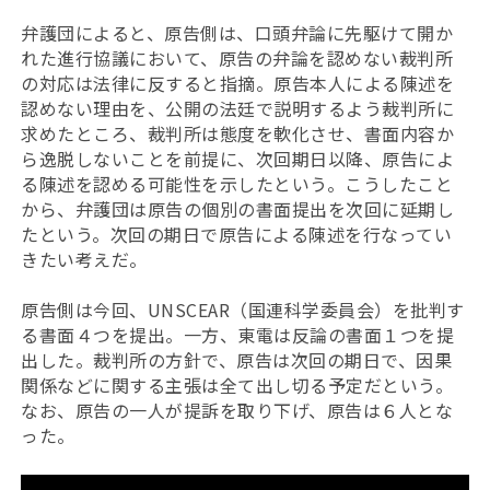
弁護団によると、原告側は、口頭弁論に先駆けて開か
れた進行協議において、原告の弁論を認めない裁判所
の対応は法律に反すると指摘。原告本人による陳述を
認めない理由を、公開の法廷で説明するよう裁判所に
求めたところ、裁判所は態度を軟化させ、書面内容か
ら逸脱しないことを前提に、次回期日以降、原告によ
る陳述を認める可能性を示したという。こうしたこと
から、弁護団は原告の個別の書面提出を次回に延期し
たという。次回の期日で原告による陳述を行なってい
きたい考えだ。
原告側は今回、UNSCEAR（国連科学委員会）を批判す
る書面４つを提出。一方、東電は反論の書面１つを提
出した。裁判所の方針で、原告は次回の期日で、因果
関係などに関する主張は全て出し切る予定だという。
なお、原告の一人が提訴を取り下げ、原告は６人とな
った。