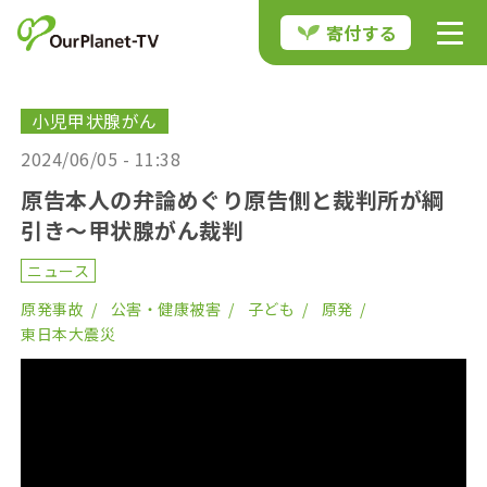
寄付する
小児甲状腺がん
2024/06/05 - 11:38
原告本人の弁論めぐり原告側と裁判所が綱
引き〜甲状腺がん裁判
ニュース
原発事故
公害・健康被害
子ども
原発
東日本大震災