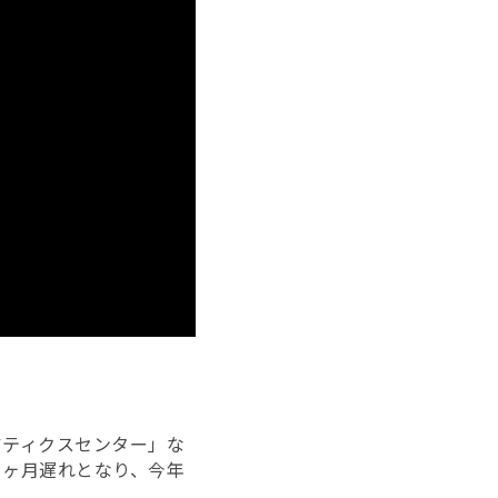
アティクスセンター」な
７ヶ月遅れとなり、今年
。