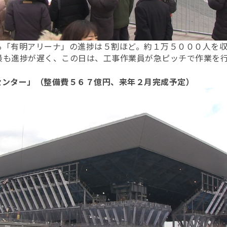
る「有明アリーナ」の進捗は５割ほど。約１万５０００人を
最も進捗が遅く、この日は、工事作業員が急ピッチで作業を
センター」（整備費５６７億円、来年２月完成予定）