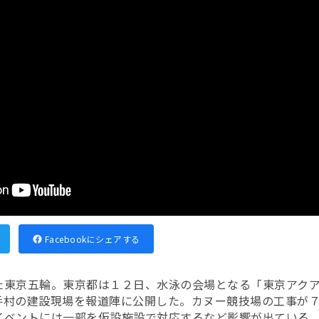
Facebookにシェアする
た東京五輪。東京都は１２日、水泳の会場となる「東京アク
手村の建設現場を報道陣に公開した。カヌー競技場の工事が
イベントには一部を仮設施設で対応するなど影響が出ている