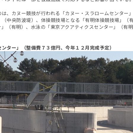
のは、カヌー競技が行われる「カヌー・スラロームセンター
」（中央防波堤）、体操競技場となる「有明体操競技場」（
ナ」（有明）、水泳の「東京アクアティクスセンター」（有
センター」（整備費７３億円、今年１２月完成予定）