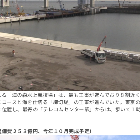
れる「海の森水上競技場」は、最も工事が進んでおり８割近
にコースと海を仕切る「締切堤」の工事が進んでいた。東京
に位置し、最寄の「テレコムセンター駅」からは、歩いて１
整備費２５３億円、今年１０月完成予定）