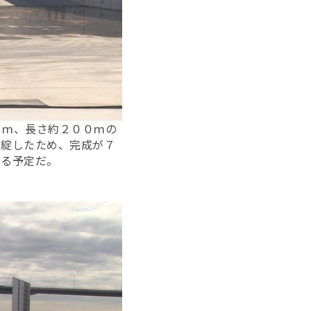
０ｍ、長さ約２００ｍの
破綻したため、完成が７
する予定だ。