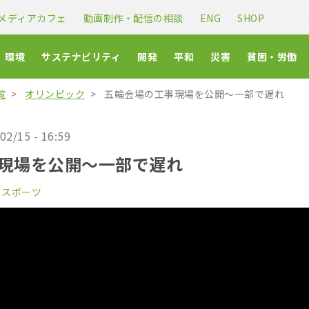
メディアカフェ
動画制作・配信の相談
ENG
SHOP
環境
サステナビリティ
開発
平和
災害
貧困・労働
覧
オリンピック
五輪会場の工事現場を公開～一部で遅れ
02/15 - 16:59
現場を公開～一部で遅れ
・スポーツ