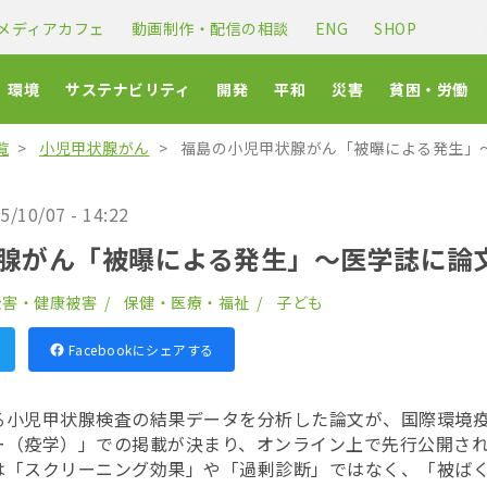
メディアカフェ
動画制作・配信の相談
ENG
SHOP
環境
サステナビリティ
開発
平和
災害
貧困・労働
覧
小児甲状腺がん
福島の小児甲状腺がん「被曝による発生」
5/10/07 - 14:22
腺がん「被曝による発生」〜医学誌に論
公害・健康被害
保健・医療・福祉
子ども
Facebookにシェアする
る小児甲状腺検査の結果データを分析した論文が、国際環境
ー（疫学）」での掲載が決まり、オンライン上で先行公開さ
は「スクリーニング効果」や「過剰診断」ではなく、「被ば