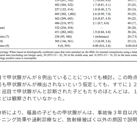
目で甲状腺がんが８例出ていることについても検討。この時
例も甲状腺がんが検出されないという仮定しても、すでに１
２巡目で甲状腺がんと診断された子どもたちのほとんどは、
などは観察されていなかった。
分析により、福島の子どもの甲状腺がんは、事故後３年目以
ーニング効果や過剰診療など、放射線被ばく以外の原因で説