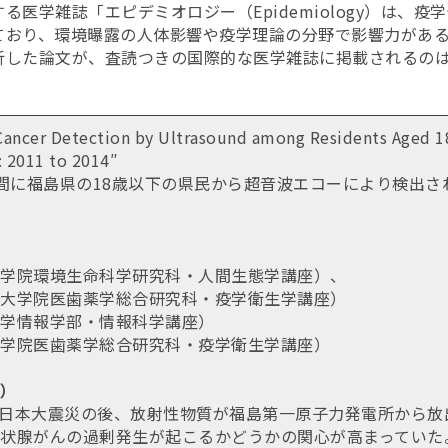
る医学雑誌「エピデミオロジー（Epidemiology）は、疫
ており、環境曝露の人体影響や疫学理論の分野で影響力があ
析した論文が、査読つきの国際的な医学雑誌に掲載されるの
ancer Detection by Ultrasound among Residents Aged 18
n: 2011 to 2014″
4年の間に福島県の18歳以下の県民から超音波エコーにより検出
学院環境生命科学研究科・人間生態学講座）、
大学院医歯薬学総合研究科・疫学衛生学講座）
学情報学部・情報科学講座）
学院医歯薬学総合研究科・疫学衛生学講座）
）
の東日本大震災の後、放射性物質が福島第一原子力発電所から
状腺がんの過剰発生が起こるかどうかの関心が高まっていた