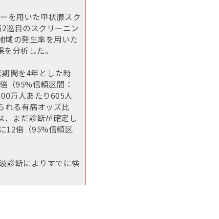
コーを用いた甲状腺スク
第2巡目のスクリーニン
照地域の発生率を用いた
結果を分析した。
伏期間を4年とした時
倍（95%信頼区間：
0万人あたり605人
得られる有病オッズ比
グでは、まだ診断が確定し
12倍（95%信頼区
波診断によりすでに検