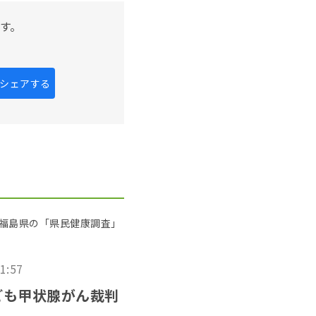
す。
kにシェアする
福島県の「県民健康調査」
11:57
ども甲状腺がん裁判