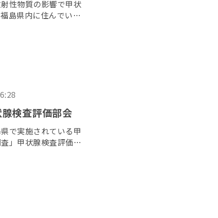
放射性物質の影響で甲状
、福島県内に住んでいた
た「３１１子ども甲状腺
２０２６年６月１７日に
16:28
状腺検査評価部会
島県で実施されている甲
調査」甲状腺検査評価部
で開かれた。昨年７月に
れてから初の開催とな