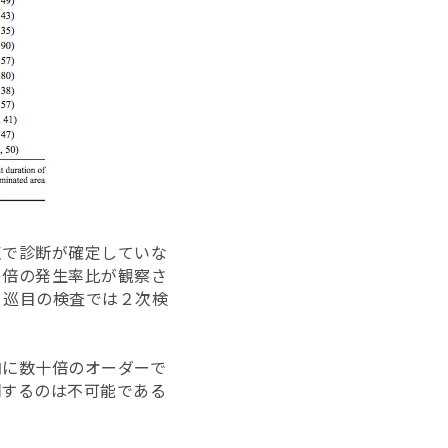
点で診断が確定していな
２倍の発生率比が観察さ
１巡目の検査では２次検
内に数十倍のオーダーで
明するのは不可能である