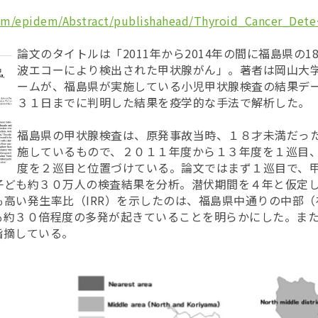
。
com/epidem/Abstract/publishahead/Thyroid_Cancer_Det
論文のタイトルは「2011年から2014年の間に福島県の
波エコーにより検出された甲状腺がん」。著者は岡山大
ームが、福島県が実施している小児甲状腺検査の結果デ
３１日までに判明した結果を疫学的な手法で解析した。
福島県の甲状腺検査は、原発事故当時、１８才未満だっ
施しているもので、２０１１年度から１３年度を１巡目
度を２巡目と位置づけている。論文ではまず１巡目で、
子ども約３０万人の検査結果を分析。潜伏期間を４年と仮定
も高い発生率比（IRR）を示したのは、福島県中通りの中部
も約３０倍程度の多発が起きていることを明らかにした。ま
指摘している。