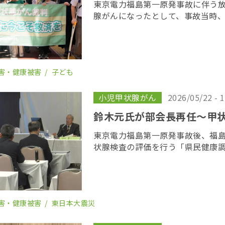
東京電力福島第一原発事故に伴う
腺がんになったとして、事故当時
若者が東京電力に損害賠償を求め
がん裁判」の第１８回口頭弁論が
開かれた。裁 […]
害・健康被害
子ども
小児甲状腺がん
2026/05/22 - 
鈴木元氏が部会長再任〜甲
東京電力福島第一原発事故後、福
状腺検査の評価を行う「県民健康
会の２６回会合が２２日、福島市
委員の任期を終え、委員が改選さ
り、鈴木元保内 […]
害・健康被害
東日本大震災