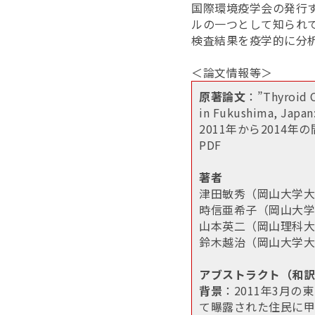
国際環境疫学会の発行す
ルの一つとして知られ
検査結果を疫学的に分
＜論文情報等＞
原著論文
：”Thyroid C
in Fukushima, Japa
2011年から201
PDF
著者
津田敏秀（岡山大学大
時信亜希子（岡山大学
山本英二（岡山理科大
鈴木越治（岡山大学大
アブストラクト（和訳
背景
：2011年3月
て曝露された住民に甲