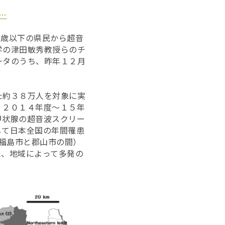
e…
18歳以下の県民から超音
学の津田敏秀教授らのチ
ータのうち、昨年１２月
た約３８万人を対象に実
、２０１４年度〜１５年
甲状腺の超音波スクリー
して日本全国の年間罹患
（福島市と郡山市の間）
た、地域によって多発の