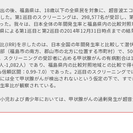
出の後、福島県は、18歳以下の全県民を対象に、超音波エ
した。第1巡目のスクリーニングは、298,577名が受診し、
始まった。我々は、日本全体の年間発生率と福島県内の比較対
県による第1巡目と第2巡目の2014年12月31日時点までの
比(IRR)を示したのは、日本全国の年間発生率と比較して潜
部（福島市の南方、郡山市の北方に位置する市町村）で、50
た。スクリーニングの受診者に占める甲状腺がんの有病割合は10
2人-1,082人）であり、福島県内の比較対照地域との比較で
（95%信頼区間：0.99-7.0）であった。2巡目のスクリーニン
には全て甲状腺がんが検出されないという仮定の下で、すでに
う発生率比が観察されている。
小児および青少年においては、甲状腺がんの過剰発生が超音