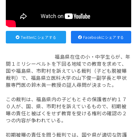
Twitterにシェアする
Facebookにシェアする
福島県在住の小・中学生らが、年
間１ミリシーベルトを下回る地域での教育を求めて、
国や福島県、市町村を訴えている裁判（子ども脱被曝
裁判）で、福島県立医科大学の山下俊一副学長と甲状
腺専門医の鈴木眞一教授の証人尋問が決まった。
この裁判は、福島県内の子どもとその保護者が約１７
０人が、国、県、市町村を訴えているもので、初期被
曝の責任と被ばくをせず教育を受ける権利の確認の２
つの内容が争われている。
初期被曝の責任を問う裁判では、国や県が適切な防護