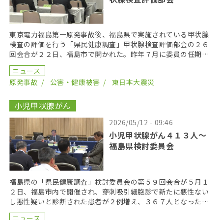
東京電力福島第一原発事故後、福島県で実施されている甲状腺
検査の評価を行う「県民健康調査」甲状腺検査評価部会の２６
回会合が２２日、福島市で開かれた。昨年７月に委員の任期を
終え、委員が改選されてから初の開催となり、鈴木元保内 […]
ニュース
原発事故
公害・健康被害
東日本大震災
小児甲状腺がん
2026/05/12 - 09:46
小児甲状腺がん４１３人〜
福島県検討委員会
福島県の「県民健康調査」検討委員会の第５９回会合が５月１
２日、福島市内で開催され、穿刺吸引細胞診で新たに悪性ない
し悪性疑いと診断された患者が２例増え、３６７人となった。
２０１９年までにがん登録で把握された集計外の患者４７ […]
ニュース