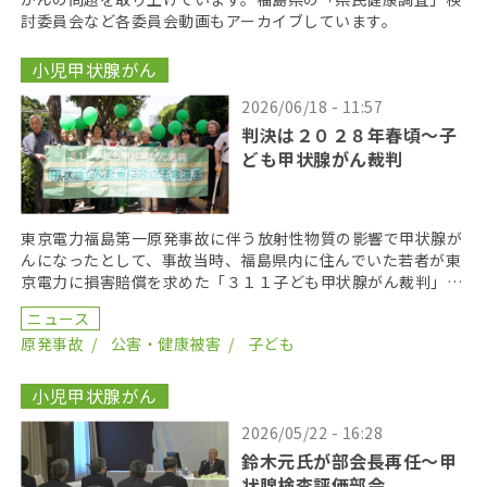
討委員会など各委員会動画もアーカイブしています。
小児甲状腺がん
2026/06/18 - 11:57
判決は２０２８年春頃〜子
ども甲状腺がん裁判
東京電力福島第一原発事故に伴う放射性物質の影響で甲状腺が
んになったとして、事故当時、福島県内に住んでいた若者が東
京電力に損害賠償を求めた「３１１子ども甲状腺がん裁判」の
第１８回口頭弁論が２０２６年６月１７日に開かれた。裁 […]
ニュース
原発事故
公害・健康被害
子ども
小児甲状腺がん
2026/05/22 - 16:28
鈴木元氏が部会長再任〜甲
状腺検査評価部会