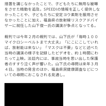
措置を講じなかったことで、子どもたちに無用な被曝
をさせた精勤を追及。SPEEDIの情報を正しく提供しな
かったことや、子どもたちに安定ヨウ素剤を服用させ
なかったことに加え、福島県の放射線リスクアドバイ
ザーに就任した山下俊一氏の講演が争点となってる。
裁判では今年２月の裁判では、山下氏が「毎時１００
マイクロシーベルトまで大丈夫」「にこにこしていれ
ば、放射能は来ない」「マスクは不要」などと述べた
当時の講演の様子を記録したビデオを、約１時間にわ
たって上映。法廷内には、事故当時を思い出した保護
者のすすり泣く声が響いた。山下氏の尋問は来年３月
４日。当時の発言のほか、福島県民健康調査などにつ
いての尋問におこなされる見通し。