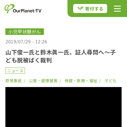
寄付する
小児甲状腺がん
2019/07/29 - 12:26
山下俊一氏と鈴木眞一氏、証人尋問へ〜子
ども脱被ばく裁判
ニュース
原発事故
公害・健康被害
保健・医療・福祉
子ども