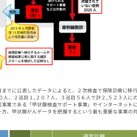
日までに公表したデータによると、２次検査で保険診療に移
０人、２巡目１,２０７人、３巡目５６人で計２,５２３人に
成事業である「甲状腺検査サポート事業」やインターネット
一方、甲状腺がんデータを把握するという最も重要な事業の