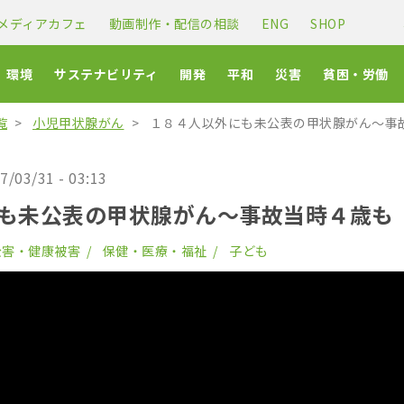
メディアカフェ
動画制作・配信の相談
ENG
SHOP
環境
サステナビリティ
開発
平和
災害
貧困・労働
覧
小児甲状腺がん
１８４人以外にも未公表の甲状腺がん〜事
7/03/31 - 03:13
も未公表の甲状腺がん〜事故当時４歳も
公害・健康被害
保健・医療・福祉
子ども