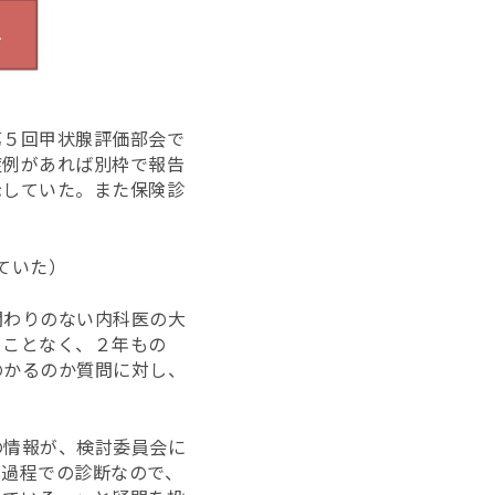
第５回甲状腺評価部会で
症例があれば別枠で報告
示していた。また保険診
ていた）
関わりのない内科医の大
ることなく、２年もの
のかるのか質問に対し、
の情報が、検討委員会に
の過程での診断なので、