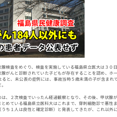
状腺検査をめぐり、検査を実施している福島県立医大は３０
状腺がんと診断されていた子どもが存在することを認め、ホ
の取材によると、未公表の症例には、事故当時５歳未満の子が含ま
だ。
のは、２次検査でいったん経過観察となり、その後、甲状腺
まとめている福島県立医科大はこれまで、穿刺細胞診で悪性
（うち１人は良性と確定診断）と発表してきたが、これ以外
。