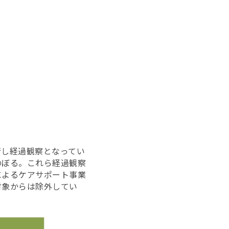
行し経過観察となってい
のぼる。これら経過観察
によるケアサポート事業
対象からは除外してい