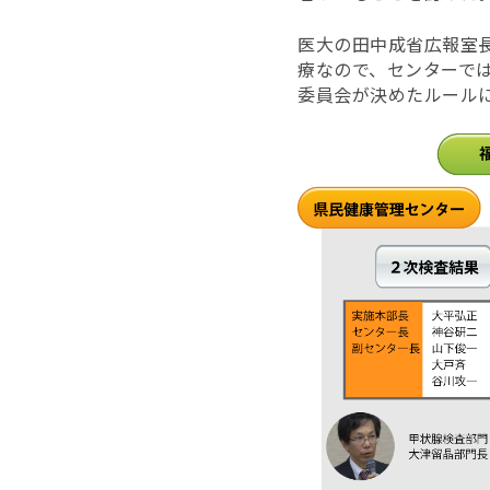
医大の田中成省広報室
療なので、センターで
委員会が決めたルール