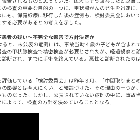
、報告されるものと思っていた。医大もそう回答したと認識
この検査の重要な目的の一つに、甲状腺がんの発生を迅速に
めにも、保健診療に移行した後の症例も、検討委員会におい
にする必要があるとの考えを示した。
下患者の疑い〜不完全な報告で方針決定か
の取材によると、未公表の症例には、事故当時４歳の子どもが含ま
調査の甲状腺検査で精密検査が必要とされたが、経過観察と
と診断され、すでに手術を終えている。悪性と診断されたの
を評価している「検討委員会」は昨年３月、「中間取りまと
線の影響とは考えにくい」と結論づけた。その理由の一つが
うものだった。しかし、公表されていない症例の中に、事故
タによって、検査の方針を決めていることとなる。