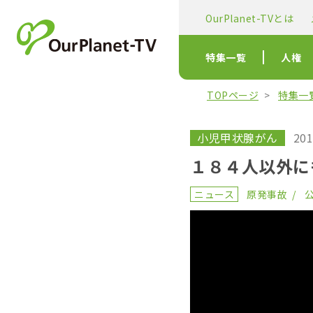
OurPlanet-TVとは
特集一覧
人権
TOPページ
特集一
小児甲状腺がん
201
１８４人以外に
ニュース
原発事故