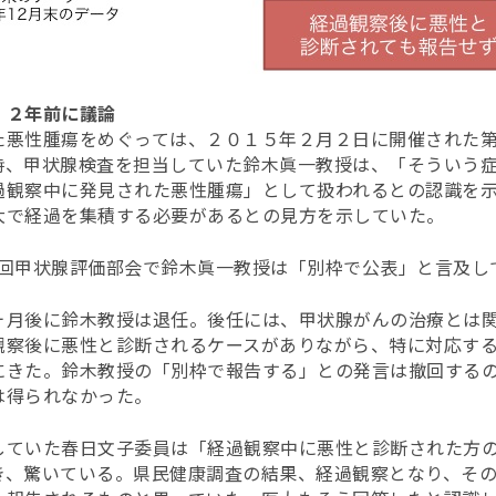
、２年前に議論
た悪性腫瘍をめぐっては、２０１５年２月２日に開催された
時、甲状腺検査を担当していた鈴木眞一教授は、「そういう
過観察中に発見された悪性腫瘍」として扱われるとの認識を
大で経過を集積する必要があるとの見方を示していた。
第５回甲状腺評価部会で鈴木眞一教授は「別枠で公表」と言及し
ヶ月後に鈴木教授は退任。後任には、甲状腺がんの治療とは
観察後に悪性と診断されるケースがありながら、特に対応す
にきた。鈴木教授の「別枠で報告する」との発言は撤回する
は得られなかった。
していた春日文子委員は「経過観察中に悪性と診断された方
き、驚いている。県民健康調査の結果、経過観察となり、そ