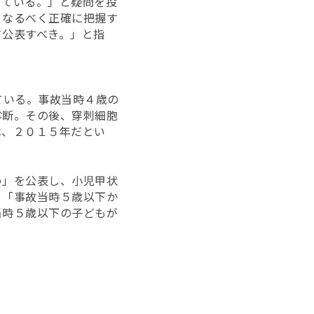
している。」と疑問を投
、なるべく正確に把握す
て公表すべき。」と指
れている。事故当時４歳の
診断。その後、穿刺細胞
は、２０１５年だとい
め」を公表し、小児甲状
、「事故当時５歳以下か
当時５歳以下の子どもが