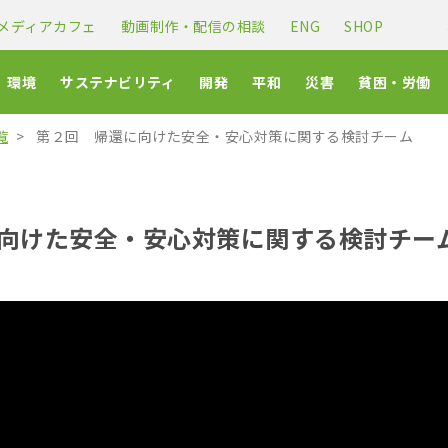
メディアカフェ
動画制作・配信の相談
ENG
SHOP
環境
サステナビリティ
開発
平和
災害
貧困・労働
覧
第２回 帰還に向けた安全・安心対策に関する検討チーム
向けた安全・安心対策に関する検討チー