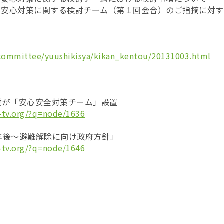
全・安⼼対策に関する検討チーム（第１回会合）のご指摘に対
/committee/yuushikisya/kikan_kentou/20131003.html
委が「安心安全対策チーム」設置
-tv.org/?q=node/1636
年後〜避難解除に向け政府方針」
-tv.org/?q=node/1646