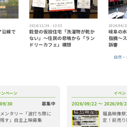
2024/12/26 - 13:55
2024/06/28
ア沿線で
能登の仮設住宅「洗濯物が乾か
岐阜の水
ない」〜住民の悲鳴から「ラン
指摘〜
ドリーカフェ」構想
訴審
自然・
ャンペーン
イベン
09/30
募集中
2026/09/22 〜 2026/09/2
メンタリー「波打ち際に
福島映像祭
残す」自主上映募集
定！前売り