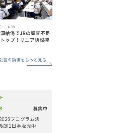
 - 14:08
源枯渇でJRの調査不足
ストップ！リニア訴訟控
公害の動画をもっと見る
ト
3
募集中
2026プログラム決
限定1日券販売中