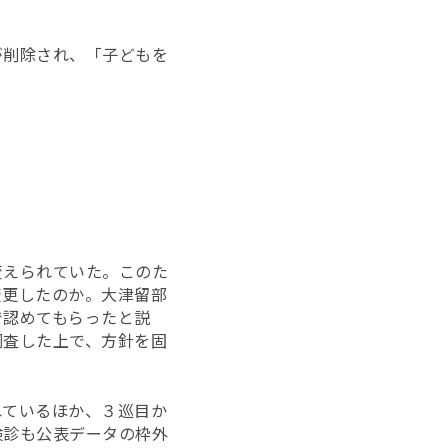
が削除され、「子どもを
変えられていた。このた
変更したのか。大津留部
で認めてもらったと説
調査した上で、方針を固
れているほか、３巡目か
検診も公表データの枠外