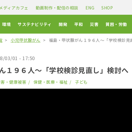
メディアカフェ
動画制作・配信の相談
ENG
SHOP
環境
サステナビリティ
開発
平和
災害
貧困・労働
覧
小児甲状腺がん
福島・甲状腺がん１９６人〜「学校検診見
8/03/01 - 17:50
ん１９６人〜「学校検診見直し」検討へ
公害・健康被害
保健・医療・福祉
子ども