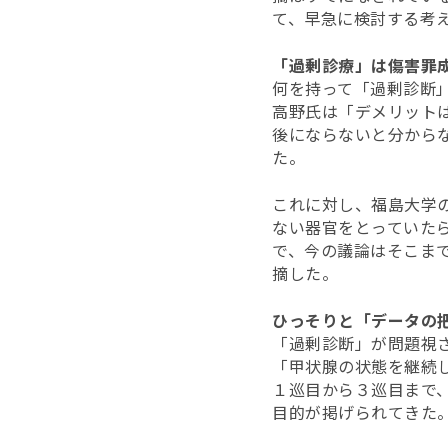
て、早急に検討する考
「過剰診療」は傷害罪
何を持って「過剰診断
高野氏は「デメリット
後にならないと分から
た。
これに対し、福島大学
ない器官をとっていた
で、今の議論はそこま
摘した。
ひっそりと「データの
「過剰診断」が問題視
「甲状腺の状態を継続
１巡目から３巡目まで
目的が掲げられてきた