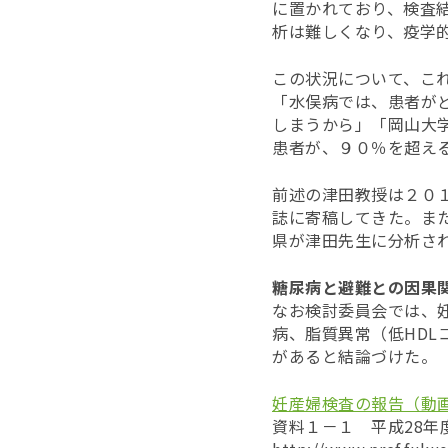
に置かれており、検査
析は難しくなり、疫学
この状況について、こ
「水俣病では、患者が
しまうから」「岡山大
患者が、９０％を超え
前述の津田教授は２０
誌に寄稿してきた。ま
県が津田先生に分析さ
糖尿病と避難との因果
なお検討委員会では、
病、脂質異常（低HD
があると結論づけた。
妊産婦検査の報告（動
資料１－１ 平成28年