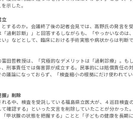
えを示した。
成立
」とするのか。会議終了後の記者会見では、高野氏の発言を
は「過剰診断」」と回答するしながらも、「やっかいなのは
ない」などとして、臨床における手術実態や病状からは判断
の富田哲教授は、「究極的なデメリットは「過剰診療」。も
ら、刑事責任では傷害罪が成立する。民事的には賠償責任の
での議論になっておらず、「検査縮小の根拠にだけ使われてい
把握」削除
される中、検査を受託している福島県立医大が、４巡目検査
して確認する」といった文言を削除していたことが分かった
、「甲状腺の状態を把握する」ことと「子どもの健康を長期
。