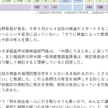
高野委員が発言。今年５月から４巡目の検査がスタートする
るヘルシンキ宣言に沿っていない」「すでに検査によって健
大や県の考えを質した。
の大津留晶甲状腺検査部門長は、「中間とりまとめ」に従っ
た。また福島県の鈴木陽一県民健康調査課長は、検討委員会
切り離して検討すると理解していると回答した。
巡目の検査を倫理的整合性をとらないまま始めるのか」とさ
ない」と強調した。これら高野氏の発言を後押しする形とな
学校検診の強制性に懸念を表明。県民の負担になっている可
よう求めた。
いて「鈴木部会長一人に引き取らせても悪いので、みんなで
る。漫然と時間が経つのを待つわけにはいかない」として、