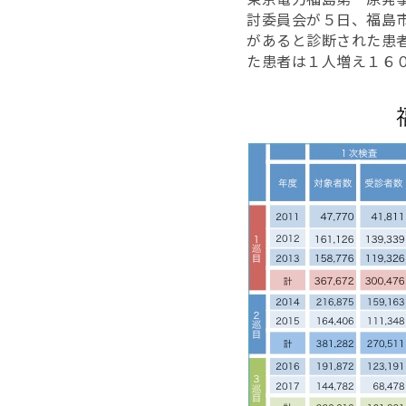
討委員会が５日、福島
があると診断された患
た患者は１人増え１６