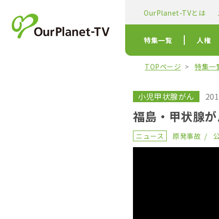
OurPlanet-TVとは
特集一覧
人権
TOPページ
特集一
小児甲状腺がん
201
福島・甲状腺が
ニュース
原発事故