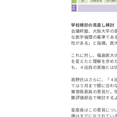
学校検診の見直し検討
会議終盤、大阪大学の
な医学倫理の基準であ
性がある」と指摘。医
これに対し、福島医大
を変えたと理解を求め
も、４巡目の実施とは
高野氏はさらに、「４
ては５月まで間に合わ
葉俊哉委員の意見だ。
腺評価部会で検討する
星座長はこの意見につ
摘はすでになされてい