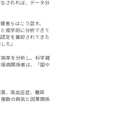
がなされれば、データ分
援者らはこう話す。
ると疫学的に分析できて
病認定を棄却されてきた
訴した」
有病率を分析し、科学雑
水俣病関係者は、「国や
肥満、高血圧症、糖尿
、複数の病気と因果関係