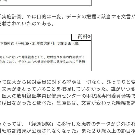
「実施計画」では目的は一変。データの把握に該当する文言
記載されていたのである。
いて医大から検討委員に対する説明は一切なく、ひっそりと
、文言が変わっていることを把握していなかった。誰がいつ
、医大の放射線医学県民健康センターの甲状腺専門委員会等
論は出なかったと述べた。星座長は、文言が変わった経緯を
めぐっては、「経過観察」に移行した患者のデータが除外さ
引細胞診結果が公表されなくなった。また２０歳以上の節目