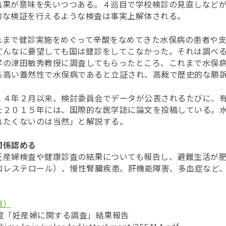
結果が意味を失いつつある。４巡目で学校検診の見直しなど
的な検証を行えるような検査は事実上解体される。
れまで健診実施をめぐって辛酸をなめてきた水俣病の患者や支
どんなに要望しても国は健診をしてこなかった。それは調べ
学の津田敏秀教授に調査してもらったところ、これまで水俣
る高い蓋然性で水俣病であると立証され、高裁で歴史的な勝
１４年２月以来、検討委員会でデータが公表されるたびに、
た２０１５年には、国際的な医学誌に論文を投稿している。
れたくないのは当然」と解説する。
関係認める
妊産婦検査や健康診査の結果についても報告し、避難生活が
Lコレステロール）、慢性腎臓疾患、肝機能障害、多血症など
画）
度「妊産婦に関する調査」結果報告