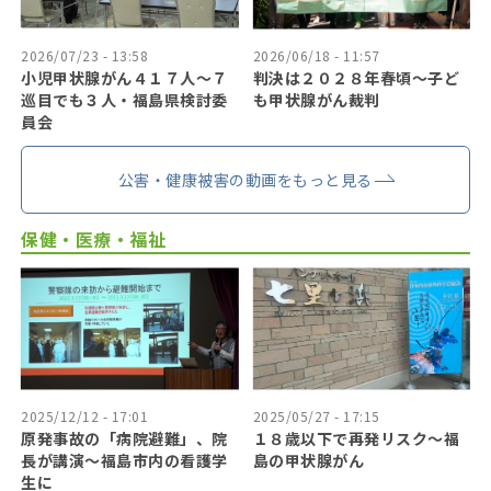
2026/07/23 - 13:58
2026/06/18 - 11:57
小児甲状腺がん４１７人〜７
判決は２０２８年春頃〜子ど
巡目でも３人・福島県検討委
も甲状腺がん裁判
員会
公害・健康被害の動画をもっと見る
保健・医療・福祉
2025/12/12 - 17:01
2025/05/27 - 17:15
原発事故の「病院避難」、院
１８歳以下で再発リスク〜福
長が講演～福島市内の看護学
島の甲状腺がん
生に