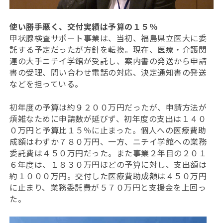
使い勝手悪く、交付実績は予算の１５％
甲状腺検査サポート事業は、当初、福島県立医大に委
託する予定だったが方針を転換。現在、医療・介護関
連の大手ニチイ学館が受託し、案内書の発送から申請
書の受理、問い合わせ電話の対応、決定通知書の発送
などを担っている。
初年度の予算は約９２００万円だったが、申請方法が
煩雑なために申請数が延びず、初年度の支出は１４０
０万円と予算比１５％に止まった。個人への医療費助
成額はわずか７８０万円、一方、ニチイ学館への業務
委託費は４５０万円だった。また事業２年目の２０１
６年度は、１８３０万円ほどの予算に対し、支出額は
約１０００万円。交付した医療費助成額は４５０万円
に止まり、業務委託費が５７０万円と支援金を上回っ
た。