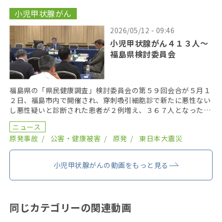
小児甲状腺がん
2026/05/12 - 09:46
小児甲状腺がん４１３人〜
福島県検討委員会
福島県の「県民健康調査」検討委員会の第５９回会合が５月１
２日、福島市内で開催され、穿刺吸引細胞診で新たに悪性ない
し悪性疑いと診断された患者が２例増え、３６７人となった。
２０１９年までにがん登録で把握された集計外の患者４７ […]
ニュース
原発事故
公害・健康被害
原発
東日本大震災
小児甲状腺がんの動画をもっと見る
同じカテゴリーの関連動画