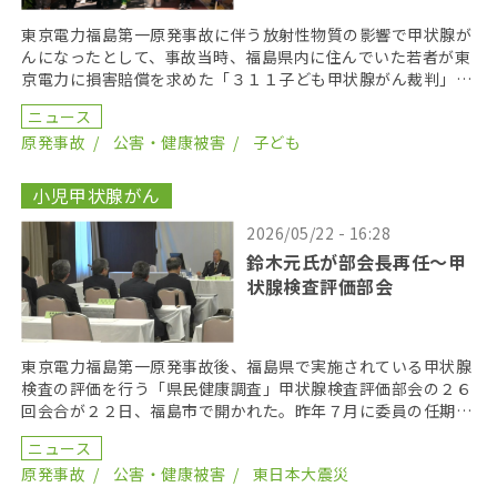
東京電力福島第一原発事故に伴う放射性物質の影響で甲状腺が
んになったとして、事故当時、福島県内に住んでいた若者が東
京電力に損害賠償を求めた「３１１子ども甲状腺がん裁判」の
第１８回口頭弁論が２０２６年６月１７日に開かれた。裁 […]
ニュース
原発事故
公害・健康被害
子ども
小児甲状腺がん
2026/05/22 - 16:28
鈴木元氏が部会長再任〜甲
状腺検査評価部会
東京電力福島第一原発事故後、福島県で実施されている甲状腺
検査の評価を行う「県民健康調査」甲状腺検査評価部会の２６
回会合が２２日、福島市で開かれた。昨年７月に委員の任期を
終え、委員が改選されてから初の開催となり、鈴木元保内 […]
ニュース
原発事故
公害・健康被害
東日本大震災