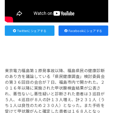
Twitterにシェアする
Facebookにシェアする
東京電力福島第１原発事故以降、福島県民の健康診断
のあり方を議論している「県民健康調査」検討委員会
の第３６回目の会合が７日、福島市内で開かれた。２
０１６年以降に実施された甲状腺検査結果が公表さ
れ、悪性ないし悪性疑いと診断された患者は３巡目が
５人、４巡目が８人の計１３人増え、計２３１人（う
ち１人は良性のため２３０人）となった。また手術を
受けて甲状腺がんと確定した患者は１６８人となっ