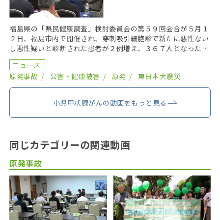
福島県の「県民健康調査」検討委員会の第５９回会合が５月１
２日、福島市内で開催され、穿刺吸引細胞診で新たに悪性ない
し悪性疑いと診断された患者が２例増え、３６７人となった。
２０１９年までにがん登録で把握された集計外の患者４７ […]
ニュース
原発事故
公害・健康被害
原発
東日本大震災
小児甲状腺がんの動画をもっと見る
同じカテゴリーの関連動画
原発事故