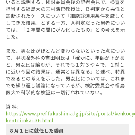
いると説明する。検討委員会後の記者会見で、検査を
担当する福島大の志村浩巳教授は、Ｂ判定から悪性と
診断されたケースについて「細胞診適用条件を厳しく
してきた結果」とする一方、Ａ判定だった患者につい
ては、「２年間の間にがん化したもの」との考えを示
した。
また、男女比がほとんど変わらないといった点につい
て、甲状腺外科の吉田明氏は「確かに、年齢が下がる
と、男女比は縮むが、それでも１対３や４で、１対１
に近い今回の結果は、通常とは異なる」と述べ、特異
であるとの考えを示した。男女比については、これま
でも繰り返し議論になっているが、検討委員会や福島
医大で科学的な検証は一切行われていない。
資 料:
https://www.pref.fukushima.lg.jp/site/portal/kenkocy
kentoiinkai-36.html
８月１日に就任した委員