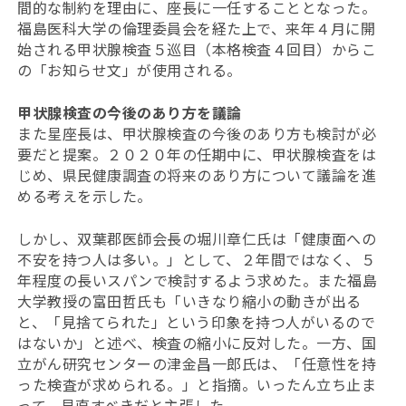
間的な制約を理由に、座長に一任することとなった。
福島医科大学の倫理委員会を経た上で、来年４月に開
始される甲状腺検査５巡目（本格検査４回目）からこ
の「お知らせ文」が使用される。
甲状腺検査の今後のあり方を議論
また星座長は、甲状腺検査の今後のあり方も検討が必
要だと提案。２０２０年の任期中に、甲状腺検査をは
じめ、県民健康調査の将来のあり方について議論を進
める考えを示した。
しかし、双葉郡医師会長の堀川章仁氏は「健康面への
不安を持つ人は多い。」として、２年間ではなく、５
年程度の長いスパンで検討するよう求めた。また福島
大学教授の富田哲氏も「いきなり縮小の動きが出る
と、「見捨てられた」という印象を持つ人がいるので
はないか」と述べ、検査の縮小に反対した。一方、国
立がん研究センターの津金昌一郎氏は、「任意性を持
った検査が求められる。」と指摘。いったん立ち止ま
って、見直すべきだと主張した。