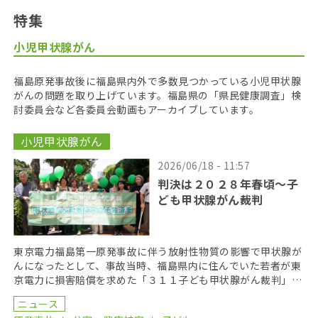
特集
小児甲状腺がん
福島原発事故後に福島県内外で多数見つかっている小児甲状腺
がんの問題を取り上げています。福島県の「県民健康調査」検
討委員会など各委員会動画もアーカイブしています。
小児甲状腺がん
2026/06/18 - 11:57
判決は２０２８年春頃〜子
ども甲状腺がん裁判
東京電力福島第一原発事故に伴う放射性物質の影響で甲状腺が
んになったとして、事故当時、福島県内に住んでいた若者が東
京電力に損害賠償を求めた「３１１子ども甲状腺がん裁判」の
第１８回口頭弁論が２０２６年６月１７日に開かれた。裁 […]
ニュース