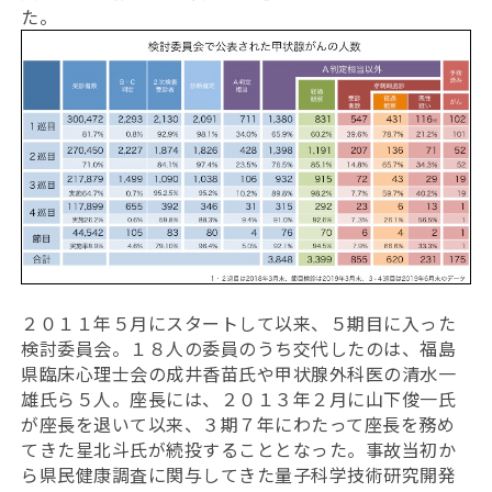
た。
２０１１年５月にスタートして以来、５期目に入った
検討委員会。１８人の委員のうち交代したのは、福島
県臨床心理士会の成井香苗氏や甲状腺外科医の清水一
雄氏ら５人。座長には、２０１３年２月に山下俊一氏
が座長を退いて以来、３期７年にわたって座長を務め
てきた星北斗氏が続投することとなった。事故当初か
ら県民健康調査に関与してきた量子科学技術研究開発