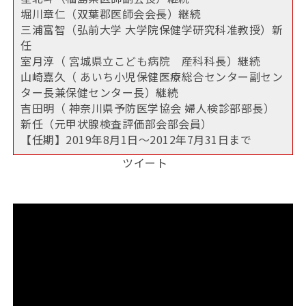
堀川章仁（双葉郡医師会会長）継続
三浦富智（弘前大学 大学院保健学研究科准教授）新
任
室月淳（ 宮城県立こども病院 産科科長）継続
山崎嘉久（ あいち小児保健医療総合センター副セン
ター長兼保健センター長）継続
吉田明（ 神奈川県予防医学協会 婦人検診部部長）
新任（元甲状腺検査評価部会部会員）
【任期】2019年8月1日～2012年7月31日まで
ツイート