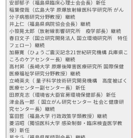
安部郁子（福島県臨床心理士会会長）新任
稲葉俊哉（広島大学 原爆放射線医科学研究所 がん
分子病態研究分野教授）継続
井上仁（福島県病院協会会長）継続
小笹晃太郎（放射線影響研究所 疫学部長）継続
春日文子（国立研究開発法人 国立環境研究所 特任
フェロー）継続
加藤寛（ひょうご震災記念21世紀研究機構 兵庫県こ
ころのケアセンター長）継続
高村昇（長崎大学 原爆後障害医療研究所 国際保健
医療福祉学研究分野教授）継続
立崎英夫（ 量子科学技術研究開発機構 高度被ばく
医療センター副センター長）新任
田原克志（環境省大臣官房環境保健部長）新任
津金昌一郎（ 国立がん研究センター 社会と健康研
究センター長）継続
富田哲（福島大学 行政政策学類教授）継続
菱沼昭（獨協医科大学 感染制御・臨床検査医学教
授）新任
星北斗（福島県医師副会長）継続