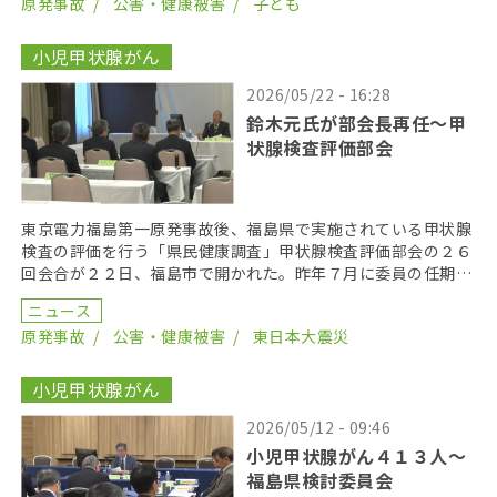
原発事故
公害・健康被害
子ども
小児甲状腺がん
2026/05/22 - 16:28
鈴木元氏が部会長再任〜甲
状腺検査評価部会
東京電力福島第一原発事故後、福島県で実施されている甲状腺
検査の評価を行う「県民健康調査」甲状腺検査評価部会の２６
回会合が２２日、福島市で開かれた。昨年７月に委員の任期を
終え、委員が改選されてから初の開催となり、鈴木元保内 […]
ニュース
原発事故
公害・健康被害
東日本大震災
小児甲状腺がん
2026/05/12 - 09:46
小児甲状腺がん４１３人〜
福島県検討委員会