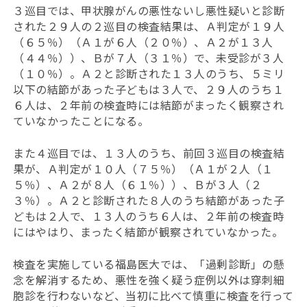
３巡目では、甲状腺がんの悪性ないし悪性疑いと診断
された２９人の２巡目の検査結果は、Ａ判定が１９人
（６５％）（Ａ１が６人（２０％）、Ａ２が１３人
（４４％））、Ｂが７人（３１％）で、未受診が３人
（１０％）。Ａ２と診断された１３人のうち、５ミリ
以下の結節があった子どもは３人で、２９人のうち１
６人は、２年前の検査時には結節がまったく観察され
ていなかったことになる。
また４巡目では、１３人のうち、前回３巡目の検査結
果が、Ａ判定が１０人（７５％）（Ａ１が２人（１
５％）、Ａ２が８人（６１％））、Ｂが３人（２
３％）。Ａ２と診断された８人のうち結節があった子
どもは２人で、１３人のうち６人は、２年前の検査時
にはやはり、まったく結節が観察されていなかった。
検査を実施している福島医大では、「過剰診断」の懸
念を解消するため、悪性を強く疑う症例以外は穿刺細
胞診を行わないなど、当初に比べて慎重に検査を行って