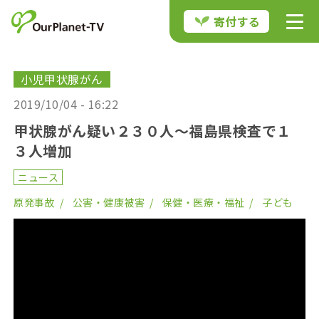
寄付する
小児甲状腺がん
2019/10/04 - 16:22
甲状腺がん疑い２３０人〜福島県検査で１
３人増加
ニュース
原発事故
公害・健康被害
保健・医療・福祉
子ども