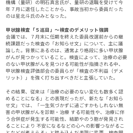
機構（量研）の明石真言氏が、量研の退職を受けて今
年７月に退任したことから、事故当初から委員だった
のは星北斗氏のみとなった。
甲状腺検査「５巡目」〜検査のデメリット強調
会議では、７月末に任期を終えた委員改選前からの継
続課題だった検査の「お知らせ文」について、主に議
論した。背景にあるのは、通常より格段に多い甲状腺
がんが見つかっていること。検査によって、治療の必要
のない甲状腺がんを見つける可能性が指摘される中、
甲状腺検査評価部会の委員らが「検査の不利益（デメ
リット）」を強く打ち出すべきだと主張していた。
その結果、従来は「治療の必要のない変化も数多く認
めることになる」との表現だったが、新たな「お知ら
せ文」では、「一生気づかずに過ごすかもしれない無
害の甲状腺がんを診断・治療 する可能性や、治療に伴
う合併症が発生する可能性、結節やのう胞が発見され
ることにより 不安になるなどの心への影響つながるこ
となどが考えらる」と踏み込んだ表現に変更。検査開